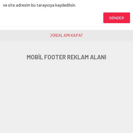
ve site adresim bu tarayıcıya kaydedilsin.
Henüz yorum yapılmamış. İlk yorumu yukarıdaki form aracılığıyla siz
REKLAMI KAPAT
yapabilirsiniz.
MOBİL FOOTER REKLAM ALANI
Memur Emeklilerinin Maaş
Farklarının Ödeneceği Tarih
Açıklandı
Anasayfa
»
Ekonomi
»
Memur Emeklilerinin Maaş Farklarının Ödeneceği Tarih
Açıklandı