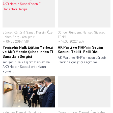
Güncel
,
Kültür & Sanat
,
Mersin
,
Özel
Güncel
,
Gündem
,
Manşet
,
Siyaset
,
Haber
,
Sergi
,
Yenişehir
TBMM
05.06.2014 14:18
14.03.2022 15:37
Yenişehir Halk Eğitim Merkezi
AK Parti ve MHP’nin Seçim
ve AKD Mersin Şubesi’nden El
Kanunu Teklifi Belli Oldu
Sanatları Sergisi
AK Parti ve MHP’nin uzun süredir
Yenişehir Halk Eğitim Merkezi ve
üzerinde çalıştığı seçim ve...
AKD Mersin Şubesi ortaklaşa
açmış...
Belediye
,
Manşet
,
Sanat
,
Sergi
Çevre
,
Güncel
,
Manşet
,
Özel Haber
,