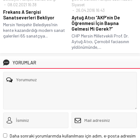
08.02.2021 16:38
Siyaset
26.04.2016 16:43
Frekans A Sergisi
Sanatseverleri Bekliyor
Aytuğ Atıcı “AKP’nin De
Öğrenmesi İçin Başına
Mersin Yenişehir Belediyesi’nin
Gelmesi Mi Gerek?”
kente kazandırdığı modern sanat
galerileri 65 sanatçıya...
CHP Mersin Milletvekili Prof. Dr.
Aytuğ Atıcı, Çernobil faciasının
yıldönümünde,...
YORUMLAR
Daha sonraki yorumlarımda kullanılması için adım, e-posta adresim