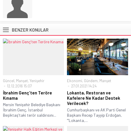
BENZER KONULAR
Güncel
,
Manşet
,
Yenişehir
Ekonomi
,
Gündem
,
Manşet
12.12.2016 15:07
27.01.2021 14:24
İbrahim Genç’ten Teröre
Lokanta, Restoran ve
Kınama
Kafelere Ne Kadar Destek
Verilecek?
Mersin Yenişehir Belediye Başkanı
İbrahim Genç, İstanbul
Cumhurbaşkanı ve AK Parti Genel
Beşiktaş’taki terör saldırısını...
Başkanı Recep Tayyip Erdoğan,
“‘Lokanta,...