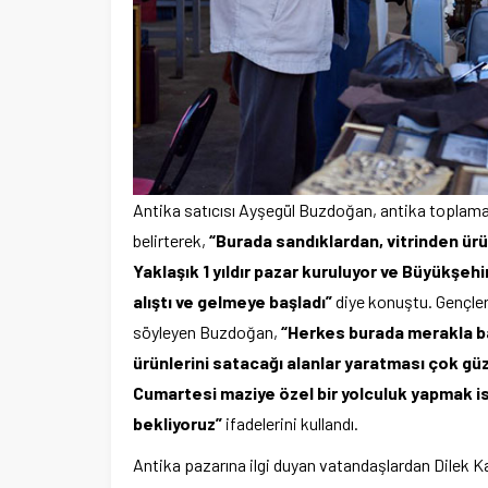
Antika satıcısı Ayşegül Buzdoğan, antika toplamay
belirterek,
“Burada sandıklardan, vitrinden ürün
Yaklaşık 1 yıldır pazar kuruluyor ve Büyükşeh
alıştı ve gelmeye başladı”
diye konuştu. Gençleri
söyleyen Buzdoğan,
“Herkes burada merakla ba
ürünlerini satacağı alanlar yaratması çok güz
Cumartesi maziye özel bir yolculuk yapmak i
bekliyoruz”
ifadelerini kullandı.
Antika pazarına ilgi duyan vatandaşlardan Dilek Ka