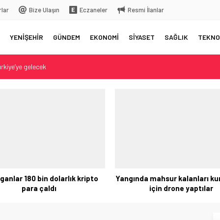
rlar
Bize Ulaşın
Eczaneler
Resmi İlanlar
YENİŞEHİR
GÜNDEM
EKONOMİ
SİYASET
SAĞLIK
TEKNO
 üstüne bıraktığı yazı…
 aksama yaşandı
elç
rkiye’ye gelecek
ganlar 180 bin dolarlık kripto
Yangında mahsur kalanları k
para çaldı
için drone yaptılar