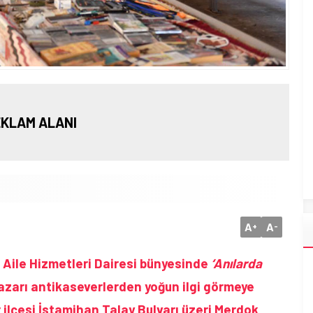
KLAM ALANI
A
A
+
-
 Aile Hizmetleri Dairesi bünyesinde
‘Anılarda
azarı antikaseverlerden yoğun ilgi görmeye
 ilçesi İstamihan Talay Bulvarı üzeri Merdok