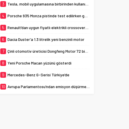
3
Tesla, mobil uygulamasına birbirinden kullanışlı 3 yeni özellik ekledi
4
Porsche 935 Monza pistinde test edilirken görüldü
5
Renault’dan uygun fiyatlı elektrikli crossover: Renault K-ZE
6
Dacia Duster’a 1.3 litrelik yeni benzinli motor
7
Çinli otomotiv üreticisi Dongfeng Motor 72 bin aracı geri çağırıyor
8
Yeni Porsche Macan yüzünü gösterdi
9
Mercedes-Benz G-Serisi Türkiye’de
10
Avrupa Parlamentosu’ndan emisyon düşürme adımı