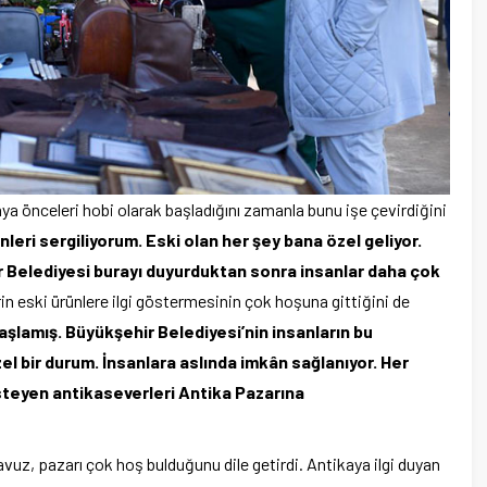
a önceleri hobi olarak başladığını zamanla bunu işe çevirdiğini
leri sergiliyorum. Eski olan her şey bana özel geliyor.
ir Belediyesi burayı duyurduktan sonra insanlar daha çok
n eski ürünlere ilgi göstermesinin çok hoşuna gittiğini de
şlamış. Büyükşehir Belediyesi’nin insanların bu
el bir durum. İnsanlara aslında imkân sağlanıyor. Her
steyen antikaseverleri Antika Pazarına
vuz, pazarı çok hoş bulduğunu dile getirdi. Antikaya ilgi duyan