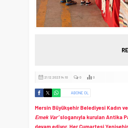
RE
21.12.2023 14:10
0
0
ABONE OL
Mersin Büyükşehir Belediyesi Kadın ve
Emek Var’
sloganıyla kurulan Antika P
devam ediyor. Her Cumartesi Yenişehir