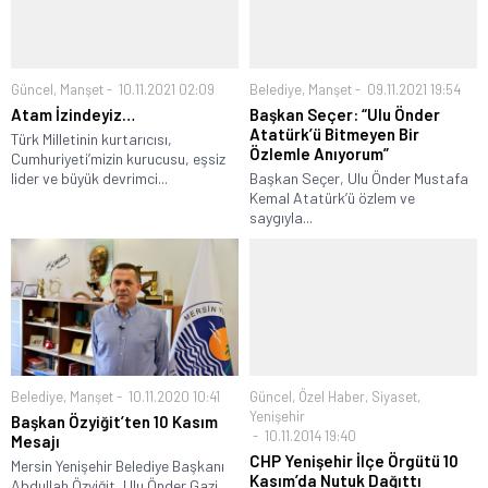
Güncel
,
Manşet
10.11.2021 02:09
Belediye
,
Manşet
09.11.2021 19:54
Atam İzindeyiz…
Başkan Seçer: “Ulu Önder
Atatürk’ü Bitmeyen Bir
Türk Milletinin kurtarıcısı,
Özlemle Anıyorum”
Cumhuriyeti’mizin kurucusu, eşsiz
lider ve büyük devrimci...
Başkan Seçer, Ulu Önder Mustafa
Kemal Atatürk’ü özlem ve
saygıyla...
Belediye
,
Manşet
10.11.2020 10:41
Güncel
,
Özel Haber
,
Siyaset
,
Yenişehir
Başkan Özyiğit’ten 10 Kasım
10.11.2014 19:40
Mesajı
CHP Yenişehir İlçe Örgütü 10
Mersin Yenişehir Belediye Başkanı
Kasım’da Nutuk Dağıttı
Abdullah Özyiğit, Ulu Önder Gazi