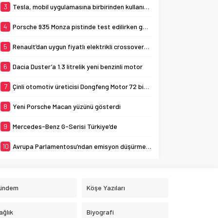
3
Tesla, mobil uygulamasına birbirinden kullanışlı 3 yeni özellik ekledi
4
Porsche 935 Monza pistinde test edilirken görüldü
5
Renault’dan uygun fiyatlı elektrikli crossover: Renault K-ZE
6
Dacia Duster’a 1.3 litrelik yeni benzinli motor
7
Çinli otomotiv üreticisi Dongfeng Motor 72 bin aracı geri çağırıyor
8
Yeni Porsche Macan yüzünü gösterdi
9
Mercedes-Benz G-Serisi Türkiye’de
10
Avrupa Parlamentosu’ndan emisyon düşürme adımı
ündem
Köşe Yazıları
ağlık
Biyografi