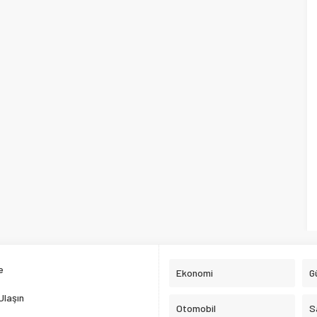
e
Ekonomi
G
Ulaşın
Otomobil
S