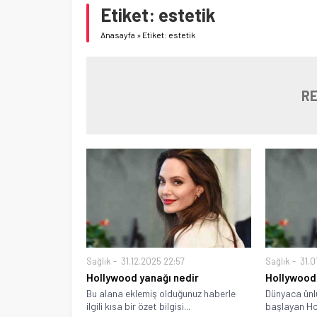
Etiket:
estetik
Anasayfa
»
Etiket: estetik
RE
Sağlık
31.12.2025 22:57
Sağlık
31.0
Hollywood yanağı nedir
Hollywood 
Bu alana eklemiş olduğunuz haberle
Dünyaca ünlü
ilgili kısa bir özet bilgisi...
başlayan Ho