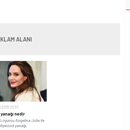
KLAM ALANI
1.2019 22:57
yanağı nedir
 oyuncu Angelina Jolie ile
llywood yanağı,