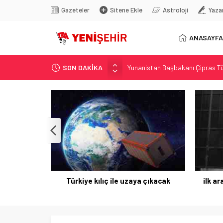
Gazeteler
Sitene Ekle
Astroloji
Yaza
ANASAYFA
SON DAKİKA
Yunanistan Başbakanı Çipras Tü
Görenler bakakaldı! Otomobilinin
İstanbul’da metro seferlerinde
FETÖ’nün kritik ismi tutuklandı
Son dakika… İstanbul’da trafik f
 çıkacak
ilk araç indirildi… 8 ilçeyi birbirine
Şalv
bağlayacak