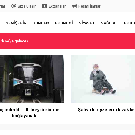
rlar
Bize Ulaşın
Eczaneler
Resmi İlanlar
YENİŞEHİR
GÜNDEM
EKONOMİ
SİYASET
SAĞLIK
TEKNO
rkiye’ye gelecek
 üstüne bıraktığı yazı…
 aksama yaşandı
elç
arlı teyzelerin kızak keyfi…
Antalya Havalimanı´nda kork
anlar! Yürekler ağza gel