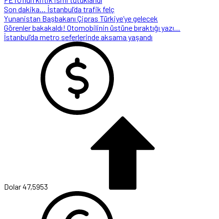
Son dakika… İstanbul’da trafik felç
Yunanistan Başbakanı Çipras Türkiye’ye gelecek
Görenler bakakaldı! Otomobilinin üstüne bıraktığı yazı…
İstanbul’da metro seferlerinde aksama yaşandı
Dolar
47,5953