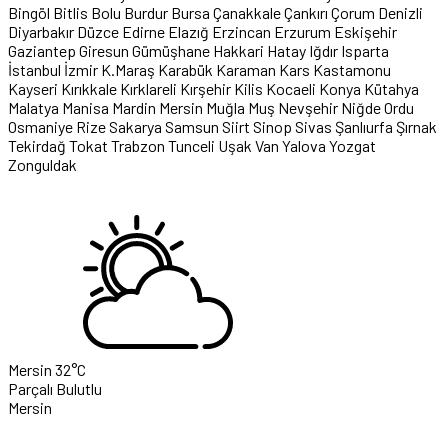
Bingöl
Bitlis
Bolu
Burdur
Bursa
Çanakkale
Çankırı
Çorum
Denizli
Diyarbakır
Düzce
Edirne
Elazığ
Erzincan
Erzurum
Eskişehir
Gaziantep
Giresun
Gümüşhane
Hakkari
Hatay
Iğdır
Isparta
İstanbul
İzmir
K.Maraş
Karabük
Karaman
Kars
Kastamonu
Kayseri
Kırıkkale
Kırklareli
Kırşehir
Kilis
Kocaeli
Konya
Kütahya
Malatya
Manisa
Mardin
Mersin
Muğla
Muş
Nevşehir
Niğde
Ordu
Osmaniye
Rize
Sakarya
Samsun
Siirt
Sinop
Sivas
Şanlıurfa
Şırnak
Tekirdağ
Tokat
Trabzon
Tunceli
Uşak
Van
Yalova
Yozgat
Zonguldak
Mersin
32°C
Parçalı Bulutlu
Mersin