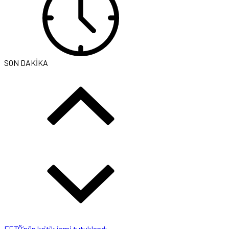
SON DAKİKA
FETÖ’nün kritik ismi tutuklandı