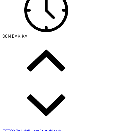
SON DAKİKA
FETÖ’nün kritik ismi tutuklandı