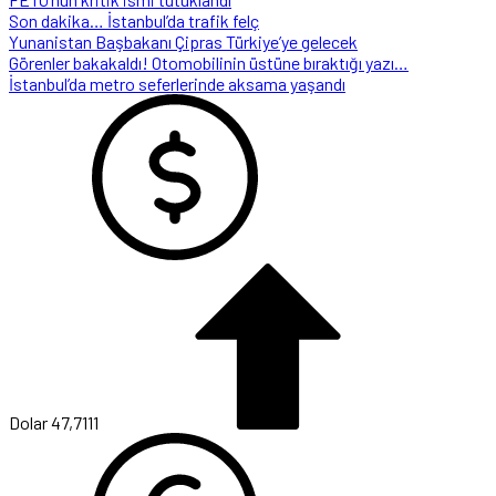
Son dakika… İstanbul’da trafik felç
Yunanistan Başbakanı Çipras Türkiye’ye gelecek
Görenler bakakaldı! Otomobilinin üstüne bıraktığı yazı…
İstanbul’da metro seferlerinde aksama yaşandı
Dolar
47,7111