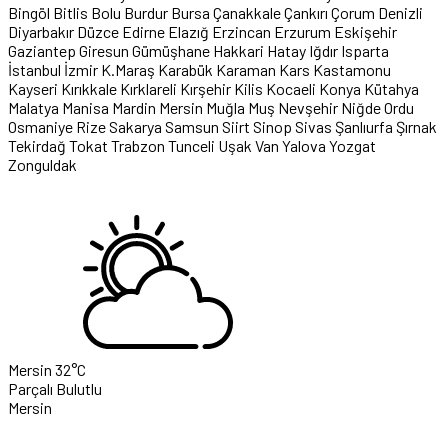
Bingöl
Bitlis
Bolu
Burdur
Bursa
Çanakkale
Çankırı
Çorum
Denizli
Diyarbakır
Düzce
Edirne
Elazığ
Erzincan
Erzurum
Eskişehir
Gaziantep
Giresun
Gümüşhane
Hakkari
Hatay
Iğdır
Isparta
İstanbul
İzmir
K.Maraş
Karabük
Karaman
Kars
Kastamonu
Kayseri
Kırıkkale
Kırklareli
Kırşehir
Kilis
Kocaeli
Konya
Kütahya
Malatya
Manisa
Mardin
Mersin
Muğla
Muş
Nevşehir
Niğde
Ordu
Osmaniye
Rize
Sakarya
Samsun
Siirt
Sinop
Sivas
Şanlıurfa
Şırnak
Tekirdağ
Tokat
Trabzon
Tunceli
Uşak
Van
Yalova
Yozgat
Zonguldak
Mersin
32°C
Parçalı Bulutlu
Mersin