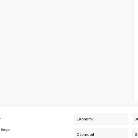
e
Ekonomi
G
Ulaşın
Otomobil
S