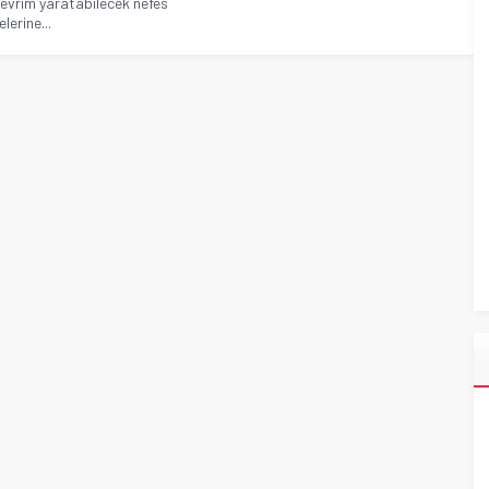
devrim yaratabilecek nefes
lerine...