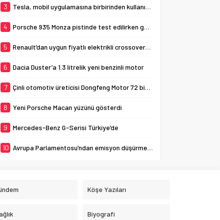
3
Tesla, mobil uygulamasına birbirinden kullanışlı 3 yeni özellik ekledi
4
Porsche 935 Monza pistinde test edilirken görüldü
5
Renault’dan uygun fiyatlı elektrikli crossover: Renault K-ZE
6
Dacia Duster’a 1.3 litrelik yeni benzinli motor
7
Çinli otomotiv üreticisi Dongfeng Motor 72 bin aracı geri çağırıyor
8
Yeni Porsche Macan yüzünü gösterdi
9
Mercedes-Benz G-Serisi Türkiye’de
10
Avrupa Parlamentosu’ndan emisyon düşürme adımı
ündem
Köşe Yazıları
ağlık
Biyografi