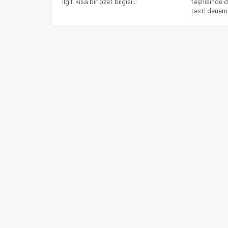
ilgili kısa bir özet bilgisi...
teşhisinde 
testi deneme