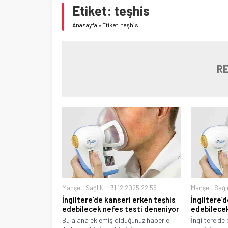
Etiket:
teşhis
Anasayfa
»
Etiket: teşhis
RE
Manşet
,
Sağlık
31.12.2025 22:56
Manşet
,
Sağl
İngiltere’de kanseri erken teşhis
İngiltere’
edebilecek nefes testi deneniyor
edebilecek
Bu alana eklemiş olduğunuz haberle
İngiltere'de