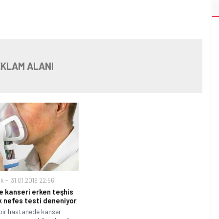
KLAM ALANI
ık
31.01.2019 22:56
de kanseri erken teşhis
 nefes testi deneniyor
 bir hastanede kanser