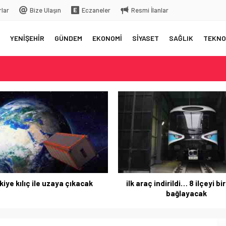
rlar
Bize Ulaşın
Eczaneler
Resmi İlanlar
YENİŞEHİR
GÜNDEM
EKONOMİ
SİYASET
SAĞLIK
TEKNO
elç
rkiye’ye gelecek
 üstüne bıraktığı yazı…
 aksama yaşandı
kiye kılıç ile uzaya çıkacak
ilk araç indirildi… 8 ilçeyi bi
bağlayacak