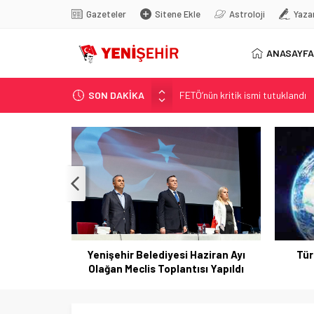
Gazeteler
Sitene Ekle
Astroloji
Yaza
ANASAYFA
FETÖ’nün kritik ismi tutuklandı
SON DAKİKA
Son dakika… İstanbul’da trafik f
Yunanistan Başbakanı Çipras Tü
Görenler bakakaldı! Otomobilinin
İstanbul’da metro seferlerinde
Yenişehir Belediyesi Haziran Ayı
Tür
Olağan Meclis Toplantısı Yapıldı