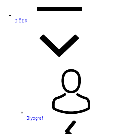
DİĞER
Biyografi