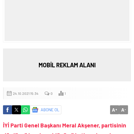
MOBİL REKLAM ALANI
24.10.2021 15:34
0
1
A
A
ABONE OL
+
-
İYİ Parti Genel Başkanı Meral Akşener, partisinin