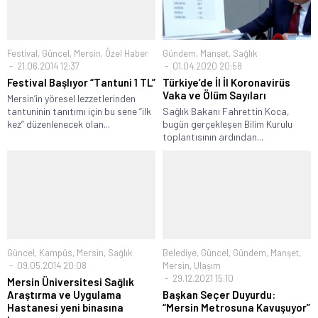
Festival
,
Güncel
,
Mersin
,
Özel Haber
Gündem
,
Manşet
,
Sağlık
21.06.2014 12:37
01.04.2020 20:58
Festival Başlıyor “Tantuni 1 TL”
Türkiye’de İl İl Koronavirüs
Vaka ve Ölüm Sayıları
Mersin’in yöresel lezzetlerinden
tantuninin tanıtımı için bu sene “ilk
Sağlık Bakanı Fahrettin Koca,
kez” düzenlenecek olan...
bugün gerçekleşen Bilim Kurulu
toplantısının ardından...
Güncel
,
Kampüs
,
Mersin
,
Sağlık
Belediye
,
Güncel
,
Gündem
,
Manşet
,
09.05.2014 20:08
Mersin
,
Ulaşım
29.12.2021 15:10
Mersin Üniversitesi Sağlık
Araştırma ve Uygulama
Başkan Seçer Duyurdu:
Hastanesi yeni binasına
“Mersin Metrosuna Kavuşuyor”