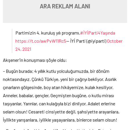
ARA REKLAM ALANI
Partimizin 4. kuruluş yılı programı.
#İYİParti4Yaşında
https://t.co/awPvW11Rc5
— İYİ Parti (@iyiparti)
October
24, 2021
Akşener’in konuşması şöyle oldu:
– Bugün burada; 4 yıllık kutlu yolculuğumuzda, bir dönüm
noktasındayız. Çünkü Türkiye, yeni bir çağrıyı bekliyor. Asırlık
çınarların gölgesinde, boy atan hikâyemize, kulak kesiliyor.
Anneler, babalar, gençler, Geçmişten bugüne, o kutlu mirası
taşıyanlar, Yarınlar, can kulağıyla bizi dinliyor. Adalet erlerine
selam olsun! Cesareti cinsiyette değil, şahsiyette arayanlara,
İyilikte yarışanlara, iyilikle yaşayanlara, binlerce selam olsun!