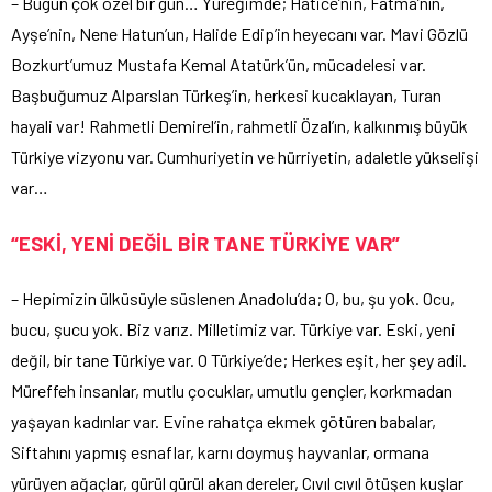
– Bugün çok özel bir gün… Yüreğimde; Hatice’nin, Fatma’nın,
Ayşe’nin, Nene Hatun’un, Halide Edip’in heyecanı var. Mavi Gözlü
Bozkurt’umuz Mustafa Kemal Atatürk’ün, mücadelesi var.
Başbuğumuz Alparslan Türkeş’in, herkesi kucaklayan, Turan
hayali var! Rahmetli Demirel’in, rahmetli Özal’ın, kalkınmış büyük
Türkiye vizyonu var. Cumhuriyetin ve hürriyetin, adaletle yükselişi
var…
“ESKİ, YENİ DEĞİL BİR TANE TÜRKİYE VAR”
– Hepimizin ülküsüyle süslenen Anadolu’da; O, bu, şu yok. Ocu,
bucu, şucu yok. Biz varız. Milletimiz var. Türkiye var. Eski, yeni
değil, bir tane Türkiye var. O Türkiye’de; Herkes eşit, her şey adil.
Müreffeh insanlar, mutlu çocuklar, umutlu gençler, korkmadan
yaşayan kadınlar var. Evine rahatça ekmek götüren babalar,
Siftahını yapmış esnaflar, karnı doymuş hayvanlar, ormana
yürüyen ağaçlar, gürül gürül akan dereler, Cıvıl cıvıl ötüşen kuşlar