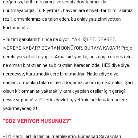
doğamızı, tarih mirasımızı ve sessiz dostlarımızı da
unutmayacağız. Türkiye’mizi, hayvanlara eziyet, tarihi mirasımızı
rezil, ormanlarımızı da talan eden, bu anlayışsız zihniyetten
kurtaracağız.
– Bizim şarkıların birinde ne diyor: YAK, İŞLET, DEVRET,
NEREYE KADAR? DEVRAN DÖNÜYOR, BURAYA KADAR! Proje
gerekliyse, elbette yapılır. Ama, sırf yandaşları zengin etmek için,
ne orman bıraktılar, ne su bıraktılar. Karadeniz’de, HES diye diye,
neredeyse, kurutmadık dere bırakmadılar. Maden diye diye,
dağları, ormanları talan ettiler. Doğamız, bizim için kutsaldır. Şart
olsun ki; ormanları yakarak, yıkarak yapılan oteller için gereği
neyse yapacağız. Milletin, devletin, yetimin hakkını, kimselere
yedirmeyeceğiz!
“SÖZ VERİYOR MUSUNUZ?”
– İYİ Partililer! Sizler, bu memleketin, Güneşçağ Savaşçıları