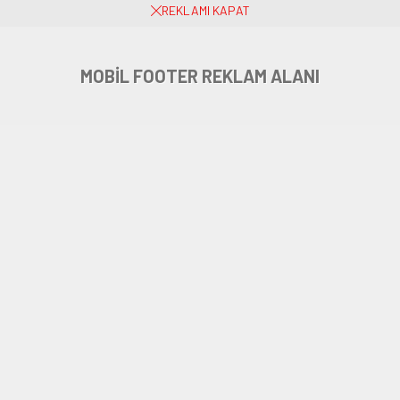
Henüz yorum yapılmamış. İlk yorumu yukarıdaki form aracılığıyla siz
REKLAMI KAPAT
yapabilirsiniz.
MOBİL FOOTER REKLAM ALANI
Dilek İmamoğlu Mersin’in “Kır
Çiçekleri”ni Ziyaret Etti
Anasayfa
»
Belediye
»
Dilek İmamoğlu Mersin’in “Kır Çiçekleri”ni Ziyaret Etti