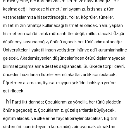
etmek yerine, her kararımızda, milletimize başvuracağız. “Bir
kesime değil, herkese hizmet.” anlayışımızı, İstisnasız tüm
vatandaşlarımıza hissettireceğiz. Yollar, köprüler, tüneller,
milletimizin rahatça kullanacağı hizmetler olacak. Yani, yapılan
hizmetlerin sahibi, artık müteahhitler değil, millet olacak! Özgür
düşünceyi savunacağız, önünü açacak her türlü adımı atacağız.
Üniversiteler, liyakatli insan yetiştiren, hür ve adil kurumlar haline
gelecek. Akademisyenler, düşüncelerinden ötürü dışlanmayacak;
bilimsel çalışmalarına destek sağlanacak. Bu ülkede torpil devri,
önceden hazırlanan listeler ve mülakatlar, artık son bulacak.
Öğretmen atamaları, liyakate uygun şekilde, hakkıyla yerine
getirilecek.
– İYİ Parti iktidarında; Çocuklarımıza yönelik, her türlü şiddetin
önüne geçeceğiz. Çocuklarımız, güzel şartlarda büyüyecek,
eğitim alacak, ve ülkelerine faydalı bireyler olacaklar. Eğitim
sistemini, canı isteyenin kurcaladığı, bir oyuncak olmaktan