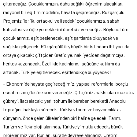
çıkaracağız. Çocuklarımızın, daha sağlıklı öğrenim alacakları,
rasyonel bir eğitim modelini, hayata geçireceğiz. Rüzgârgülü
Projemiz ile; ilk, ortaokul ve lisedeki çocuklarımıza, sabah
kahvaltısı ve öğle yemeklerini ücretsiz vereceğiz. Böylece tüm
çocuklarımız, eşit beslenecek, eşit şartlarda okuyacak ve
sağlıkla gelişecek. Rüzgârgülü ile, büyük bir istihdam ihtiyacı da
ortaya çıkacak; çiftçiden üreticiye, nakliyeciden dağıtımcıya,
herkes kazanacak. Özellikle kadınların, işgücüne katılımı da
artacak. Türkiye eşitlenecek, eşitlendikçe büyüyecek!
– Ekonomide hayata geçireceğimiz, yapısal reformlarla, borçlu
esnafımızın çilesine son vereceğiz. Çiftçimiz, hakkı olan mazotu,
gübreyi, ilacı alacak; yerli tohum ile beraber, bereketli Anadolu
toprağını, hakkıyla sürecek. Türkiye, tarım ve hayvancılıkta,
dünyanın, önde gelen ülkelerinden biri haline gelecek. Tarım,
Turizm ve Teknoloji alanında, Türkiye’yi mutlu edecek, büyük
projelerimiz var. Bunları, süratle devreye alacağız. Üretimi