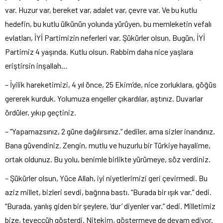
var. Huzur var, bereket var, adalet var, çevre var. Ve bu kutlu
hedefin, bu kutlu ülkünün yolunda yürüyen, bu memleketin vefalı
evlatları, İYİ Partimizin neferleri var. Şükürler olsun. Bugün, İYİ
Partimiz 4 yaşında. Kutlu olsun. Rabbim daha nice yaşlara
eriştirsin inşallah…
– İyilik hareketimizi, 4 yıl önce, 25 Ekim’de, nice zorluklara, göğüs
gererek kurduk. Yolumuza engeller çıkardılar, aştınız. Duvarlar
ördüler, yıkıp geçtiniz.
– “Yapamazsınız, 2 güne dağılırsınız.” dediler, ama sizler inandınız.
Bana güvendiniz. Zengin, mutlu ve huzurlu bir Türkiye hayalime,
ortak oldunuz. Bu yolu, benimle birlikte yürümeye, söz verdiniz.
– Şükürler olsun, Yüce Allah, iyi niyetlerimizi geri çevirmedi. Bu
aziz millet, bizleri sevdi, bağrına bastı. “Burada bir ışık var.” dedi.
“Burada, yanlış giden bir şeylere, ‘dur’ diyenler var.” dedi. Milletimiz
bize, teveccüh gösterdi. Nitekim, göstermeye de devam ediyor.