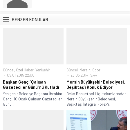
BENZER KONULAR
Güncel
,
Özel Haber
,
Yenişehir
Güncel
,
Mersin
,
Spor
09.01.2015 22:00
28.03.2014 19:44
Başkan Genç “Çalışan
Mersin Büyükşehir Belediyesi,
Gazeteciler Günü”nü Kutladı
Beşiktaş’ı Konuk Ediyor
Yenişehir Belediye Başkanı İbrahim
Beko Basketbol Ligi takımlarından
Genç, 10 Ocak Çalışan Gazeteciler
Mersin Büyükşehir Belediyesi,
Günü...
Beşiktaş İntegral Forex’i...