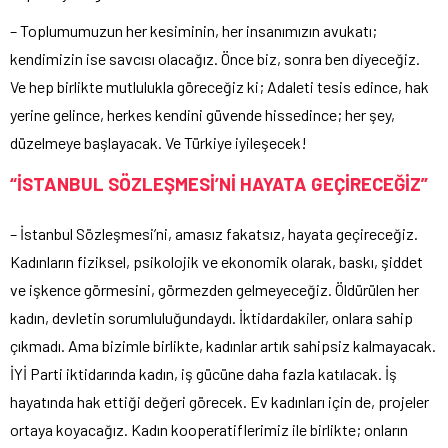
– Toplumumuzun her kesiminin, her insanımızın avukatı;
kendimizin ise savcısı olacağız. Önce biz, sonra ben diyeceğiz.
Ve hep birlikte mutlulukla göreceğiz ki; Adaleti tesis edince, hak
yerine gelince, herkes kendini güvende hissedince; her şey,
düzelmeye başlayacak. Ve Türkiye iyileşecek!
“İSTANBUL SÖZLEŞMESİ’Nİ HAYATA GEÇİRECEĞİZ”
– İstanbul Sözleşmesi’ni, amasız fakatsız, hayata geçireceğiz.
Kadınların fiziksel, psikolojik ve ekonomik olarak, baskı, şiddet
ve işkence görmesini, görmezden gelmeyeceğiz. Öldürülen her
kadın, devletin sorumluluğundaydı. İktidardakiler, onlara sahip
çıkmadı. Ama bizimle birlikte, kadınlar artık sahipsiz kalmayacak.
İYİ Parti iktidarında kadın, iş gücüne daha fazla katılacak. İş
hayatında hak ettiği değeri görecek. Ev kadınları için de, projeler
ortaya koyacağız. Kadın kooperatiflerimiz ile birlikte; onların