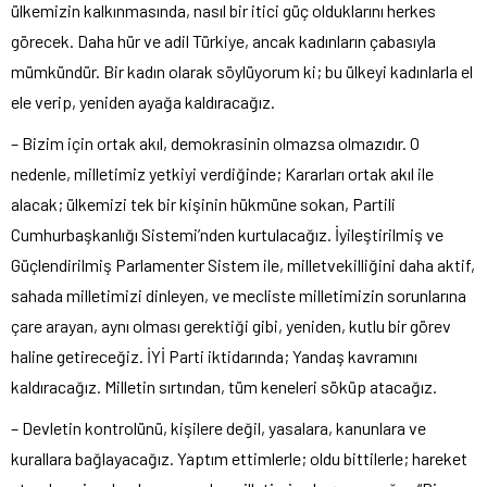
ülkemizin kalkınmasında, nasıl bir itici güç olduklarını herkes
görecek. Daha hür ve adil Türkiye, ancak kadınların çabasıyla
mümkündür. Bir kadın olarak söylüyorum ki; bu ülkeyi kadınlarla el
ele verip, yeniden ayağa kaldıracağız.
– Bizim için ortak akıl, demokrasinin olmazsa olmazıdır. O
nedenle, milletimiz yetkiyi verdiğinde; Kararları ortak akıl ile
alacak; ülkemizi tek bir kişinin hükmüne sokan, Partili
Cumhurbaşkanlığı Sistemi’nden kurtulacağız. İyileştirilmiş ve
Güçlendirilmiş Parlamenter Sistem ile, milletvekilliğini daha aktif,
sahada milletimizi dinleyen, ve mecliste milletimizin sorunlarına
çare arayan, aynı olması gerektiği gibi, yeniden, kutlu bir görev
haline getireceğiz. İYİ Parti iktidarında; Yandaş kavramını
kaldıracağız. Milletin sırtından, tüm keneleri söküp atacağız.
– Devletin kontrolünü, kişilere değil, yasalara, kanunlara ve
kurallara bağlayacağız. Yaptım ettimlerle; oldu bittilerle; hareket