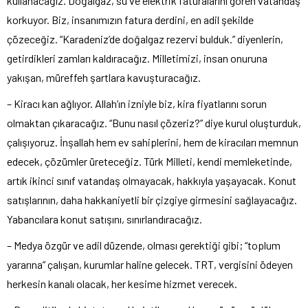
kullanacağız. Doğalgaz, su ve elektrik faturalarını gören vatandaş
korkuyor. Biz, insanımızın fatura derdini, en adil şekilde
çözeceğiz. “Karadeniz’de doğalgaz rezervi bulduk.” diyenlerin,
getirdikleri zamları kaldıracağız. Milletimizi, insan onuruna
yakışan, müreffeh şartlara kavuşturacağız.
– Kiracı kan ağlıyor. Allah’ın izniyle biz, kira fiyatlarını sorun
olmaktan çıkaracağız. “Bunu nasıl çözeriz?” diye kurul oluşturduk,
çalışıyoruz. İnşallah hem ev sahiplerini, hem de kiracıları memnun
edecek, çözümler üreteceğiz. Türk Milleti, kendi memleketinde,
artık ikinci sınıf vatandaş olmayacak, hakkıyla yaşayacak. Konut
satışlarının, daha hakkaniyetli bir çizgiye girmesini sağlayacağız.
Yabancılara konut satışını, sınırlandıracağız.
– Medya özgür ve adil düzende, olması gerektiği gibi; “toplum
yararına” çalışan, kurumlar haline gelecek. TRT, vergisini ödeyen
herkesin kanalı olacak, her kesime hizmet verecek.