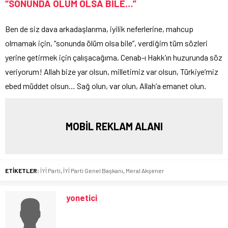
“SONUNDA ÖLÜM OLSA BİLE…”
Ben de siz dava arkadaşlarıma, iyilik neferlerine, mahcup
olmamak için, “sonunda ölüm olsa bile”, verdiğim tüm sözleri
yerine getirmek için çalışacağıma, Cenab-ı Hakk’ın huzurunda söz
veriyorum! Allah bize yar olsun, milletimiz var olsun, Türkiye’miz
ebed müddet olsun… Sağ olun, var olun, Allah’a emanet olun.
MOBİL REKLAM ALANI
ETİKETLER:
İYİ Parti
,
İYİ Parti Genel Başkanı
,
Meral Akşener
yonetici