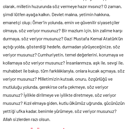
olarak, milletin huzurunda söz vermeye hazır mısınız? O zaman,
şimdi lütfen ayağa kalkın. Devlet malına, yetimin hakkına,
emanetçi olup; Ömer’in yolunda, emin ve güvenilir siyasetçiler
olmaya, söz veriyor musunuz? Bir mazlum için, bin zalime karşı
durmaya, söz veriyor musunuz? Gazi Mustafa Kemal Atatürk’ün
açtığı yolda, gösterdiği hedefe, durmadan yürüyeceğinize, söz
veriyor musunuz? Cumhuriyetin, temel değerlerini, korumaya ve
kollamaya söz veriyor musunuz? İnsanlarımıza, aşk ile, sevgi ile,
muhabbet ile bakıp, tüm farklılıklarıyla, onlara kucak açmaya, söz
veriyor musunuz? Milletimizin kutsalı, onuru, özgürlüğü ve
mutluluğu yolunda, gerekirse cefa çekmeye, söz veriyor
musunuz? İyilikle dirilmeye ve iyilikte diretmeye, söz veriyor
musunuz? Kızıl elmaya giden, kutlu ülkümüz uğrunda, gücünüzün
yettiği ufka kadar, benimle yürümeye, söz veriyor musunuz?
Allah sizlerden razı olsun.