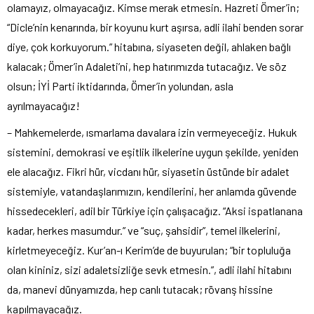
olamayız, olmayacağız. Kimse merak etmesin. Hazreti Ömer’in;
“Dicle’nin kenarında, bir koyunu kurt aşırsa, adli ilahi benden sorar
diye, çok korkuyorum.” hitabına, siyaseten değil, ahlaken bağlı
kalacak; Ömer’in Adaleti’ni, hep hatırımızda tutacağız. Ve söz
olsun; İYİ Parti iktidarında, Ömer’in yolundan, asla
ayrılmayacağız!
– Mahkemelerde, ısmarlama davalara izin vermeyeceğiz. Hukuk
sistemini, demokrasi ve eşitlik ilkelerine uygun şekilde, yeniden
ele alacağız. Fikri hür, vicdanı hür, siyasetin üstünde bir adalet
sistemiyle, vatandaşlarımızın, kendilerini, her anlamda güvende
hissedecekleri, adil bir Türkiye için çalışacağız. “Aksi ispatlanana
kadar, herkes masumdur.” ve “suç, şahsidir”, temel ilkelerini,
kirletmeyeceğiz. Kur’an-ı Kerim’de de buyurulan; “bir topluluğa
olan kininiz, sizi adaletsizliğe sevk etmesin.”, adli ilahi hitabını
da, manevi dünyamızda, hep canlı tutacak; rövanş hissine
kapılmayacağız.