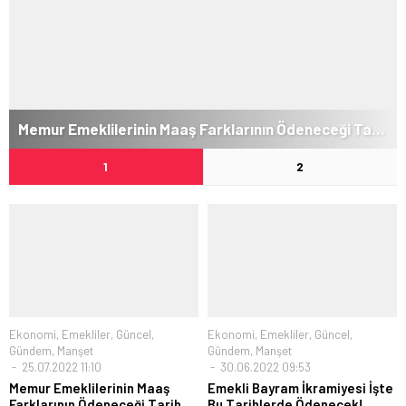
Memur Emeklilerinin Maaş Farklarının Ödeneceği Tarih Açıklandı
1
2
Ekonomi
,
Emekliler
,
Güncel
,
Ekonomi
,
Emekliler
,
Güncel
,
Gündem
,
Manşet
Gündem
,
Manşet
25.07.2022 11:10
30.06.2022 09:53
Memur Emeklilerinin Maaş
Emekli Bayram İkramiyesi İşte
Farklarının Ödeneceği Tarih
Bu Tarihlerde Ödenecek!