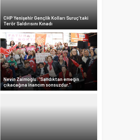
CHP Yenişehir Gençlik Kolları Suruç’taki
Terör Saldırısını Kınadı
CHP Taşeronu Kaldırdı!
Nevin Zaimoğlu: “Sandıktan emeğin
çıkacağına inancım sonsuzdur.”