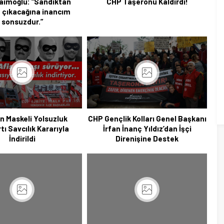
aimoğlu: “Sandıktan
CHP Taşeronu Kaldırdı!
 çıkacağına inancım
sonsuzdur.”
n Maskeli Yolsuzluk
CHP Gençlik Kolları Genel Başkanı
ı Savcılık Kararıyla
İrfan İnanç Yıldız’dan İşçi
İndirildi
Direnişine Destek