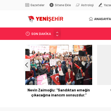
Gazeteler
Sitene Ekle
Astroloji
Yaza
ANASAYFA
SON DAKİKA
Yunanistan Başbakanı Çipras Tü
Görenler bakakaldı! Otomobilinin
İstanbul’da metro seferlerinde
FETÖ’nün kritik ismi tutuklandı
Son dakika… İstanbul’da trafik f
Kolları
Nevin Zaimoğlu: “Sandıktan emeğin
ını Kınadı
çıkacağına inancım sonsuzdur.”