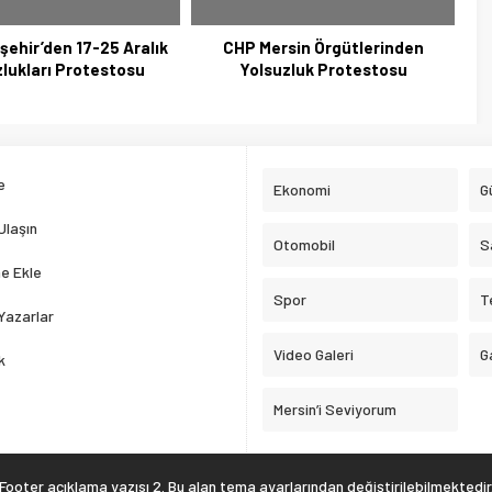
şehir’den 17-25 Aralık
CHP Mersin Örgütlerinden
lukları Protestosu
Yolsuzluk Protestosu
e
Ekonomi
G
Ulaşın
Otomobil
S
e Ekle
Spor
T
Yazarlar
Video Galeri
G
k
Mersin’i Seviyorum
Footer açıklama yazısı 2. Bu alan tema ayarlarından değiştirilebilmektedir