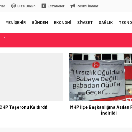
rlar
Bize Ulaşın
Eczaneler
Resmi İlanlar
YENİŞEHİR
GÜNDEM
EKONOMİ
SİYASET
SAĞLIK
TEKNO
rkiye’ye gelecek
 üstüne bıraktığı yazı…
 aksama yaşandı
elç
CHP Taşeronu Kaldırdı!
MHP İlçe Başkanlığına Asılan
İndirildi