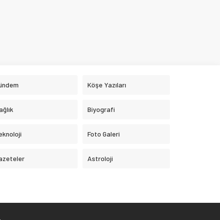
ündem
Köşe Yazıları
ağlık
Biyografi
eknoloji
Foto Galeri
azeteler
Astroloji
.