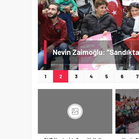
CHP Yenişehir Gençlik Kolları Suruç’taki Terör Saldırısını Kınadı
1
2
3
4
5
6
7