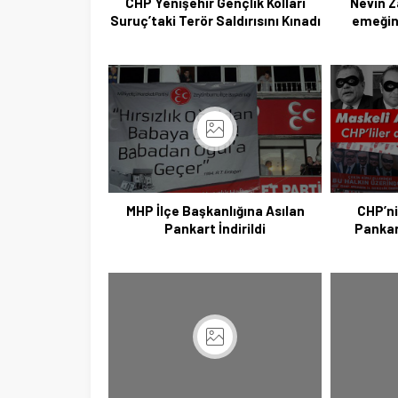
CHP Yenişehir Gençlik Kolları
Nevin Z
Suruç’taki Terör Saldırısını Kınadı
emeğin
MHP İlçe Başkanlığına Asılan
CHP’ni
Pankart İndirildi
Pankart