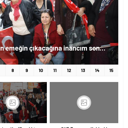
Nevin Zaimoğlu: “Sandıktan emeğin çıkacağına inancım sonsuzdur.”
8
9
10
11
12
13
14
15