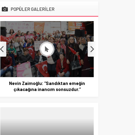
POPÜLER GALERİLER
Nevin Zaimoğlu: “Sandıktan emeğin
CHP T
çıkacağına inancım sonsuzdur.”