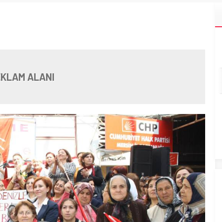
KLAM ALANI
CHP Yenişehir Gençlik Kolları Suruç’taki
Terör Saldırısını Kınadı