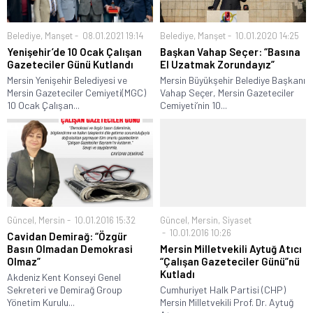
Belediye
,
Manşet
08.01.2021 19:14
Belediye
,
Manşet
10.01.2020 14:25
Yenişehir’de 10 Ocak Çalışan
Başkan Vahap Seçer: “Basına
Gazeteciler Günü Kutlandı
El Uzatmak Zorundayız”
Mersin Yenişehir Belediyesi ve
Mersin Büyükşehir Belediye Başkanı
Mersin Gazeteciler Cemiyeti(MGC)
Vahap Seçer, Mersin Gazeteciler
10 Ocak Çalışan...
Cemiyeti’nin 10...
Güncel
,
Mersin
10.01.2016 15:32
Güncel
,
Mersin
,
Siyaset
10.01.2016 10:26
Cavidan Demirağ: “Özgür
Basın Olmadan Demokrasi
Mersin Milletvekili Aytuğ Atıcı
Olmaz”
“Çalışan Gazeteciler Günü”nü
Kutladı
Akdeniz Kent Konseyi Genel
Sekreteri ve Demirağ Group
Cumhuriyet Halk Partisi (CHP)
Yönetim Kurulu...
Mersin Milletvekili Prof. Dr. Aytuğ