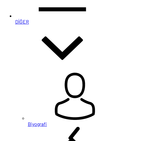
DİĞER
Biyografi