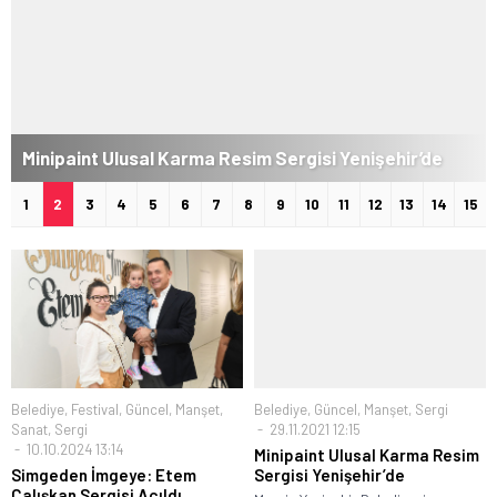
Minipaint Ulusal Karma Resim Sergisi Yenişehir’de
1
2
3
4
5
6
7
8
9
10
11
12
13
14
15
Belediye
,
Festival
,
Güncel
,
Manşet
,
Belediye
,
Güncel
,
Manşet
,
Sergi
Sanat
,
Sergi
29.11.2021 12:15
10.10.2024 13:14
Minipaint Ulusal Karma Resim
Simgeden İmgeye: Etem
Sergisi Yenişehir’de
Çalışkan Sergisi Açıldı