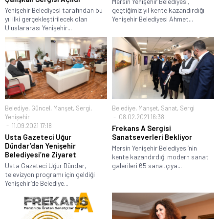
Mersin Yenişehir Belediyesi,
Yenişehir Belediyesi tarafından bu
geçtiğimiz yıl kente kazandırdığı
yıl ilki gerçekleştirilecek olan
Yenişehir Belediyesi Ahmet...
Uluslararası Yenişehir...
Belediye
,
Güncel
,
Manşet
,
Sergi
,
Belediye
,
Manşet
,
Sanat
,
Sergi
Yenişehir
08.02.2021 16:38
11.09.2021 17:18
Frekans A Sergisi
Usta Gazeteci Uğur
Sanatseverleri Bekliyor
Dündar’dan Yenişehir
Mersin Yenişehir Belediyesi’nin
Belediyesi’ne Ziyaret
kente kazandırdığı modern sanat
Usta Gazeteci Uğur Dündar,
galerileri 65 sanatçıya...
televizyon programı için geldiği
Yenişehir’de Belediye...