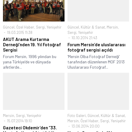
Güncel
,
Özel Haber
,
Sergi
,
Yenişehir
Güncel
,
Kültür & Sanat
,
Mersin
,
19.03.2015 11:38
Sergi
,
Yenişehir
10.10.2014 21:43
AKUT Arama Kurtarma
Derneği’nden 19. Yıl Fotoğraf
Forum Mersin’de uluslararası
Sergisi
fotoğraf sergisi açıldı
Forum Mersin, 1996 yılından bu
‘Mersin Olba Fotoğraf Derneği’
yana Türkiye’de ve dünyada
tarafından düzenlenen MOF 2013
afetlerde...
Uluslararası Fotoğraf...
Mersin
,
Sergi
,
Yenişehir
Foto Galeri
,
Güncel
,
Kültür & Sanat
,
15.07.2014 19:10
Mersin
,
Özel Haber
,
Sergi
,
Yenişehir
13.06.2014 20:00
Gazeteci Okdemir’den “33.