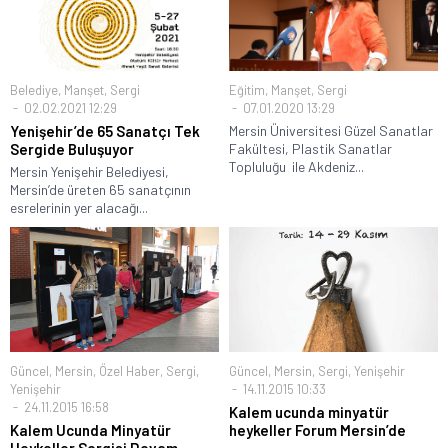
Belediye
,
Manşet
,
Sergi
Eğitim
,
Manşet
,
Sergi
02.02.2021 12:29
07.01.2020 13:29
Yenişehir’de 65 Sanatçı Tek
Mersin Üniversitesi Güzel Sanatlar
Sergide Buluşuyor
Fakültesi, Plastik Sanatlar
Topluluğu ile Akdeniz...
Mersin Yenişehir Belediyesi,
Mersin’de üreten 65 sanatçının
esrelerinin yer alacağı...
Güncel
,
Mersin
,
Özel Haber
,
Sergi
,
Güncel
,
Mersin
,
Sergi
,
Yenişehir
Yenişehir
14.11.2015 10:33
24.11.2015 16:58
Kalem ucunda minyatür
Kalem Ucunda Minyatür
heykeller Forum Mersin’de