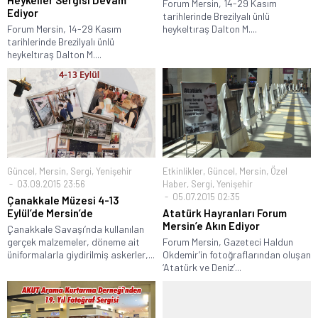
Heykeller Sergisi Devam
Forum Mersin, 14-29 Kasım
Ediyor
tarihlerinde Brezilyalı ünlü
Forum Mersin, 14-29 Kasım
heykeltıraş Dalton M....
tarihlerinde Brezilyalı ünlü
heykeltıraş Dalton M....
Güncel
,
Mersin
,
Sergi
,
Yenişehir
Etkinlikler
,
Güncel
,
Mersin
,
Özel
03.09.2015 23:56
Haber
,
Sergi
,
Yenişehir
05.07.2015 02:35
Çanakkale Müzesi 4-13
Eylül’de Mersin’de
Atatürk Hayranları Forum
Mersin’e Akın Ediyor
Çanakkale Savaşı’nda kullanılan
gerçek malzemeler, döneme ait
Forum Mersin, Gazeteci Haldun
üniformalarla giydirilmiş askerler,...
Okdemir’in fotoğraflarından oluşan
‘Atatürk ve Deniz’...