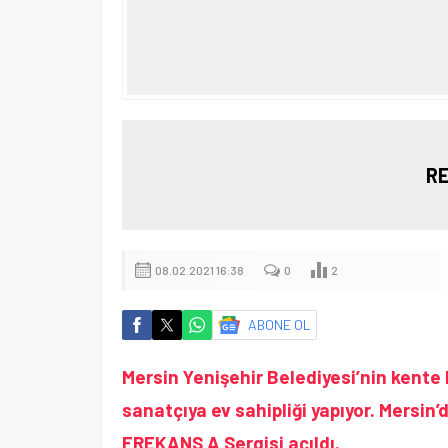
RE
08.02.2021 16:38
0
2
ABONE OL
Mersin Yenişehir Belediyesi’nin kente
sanatçıya ev sahipliği yapıyor. Mersin’
FREKANS A Sergisi açıldı.