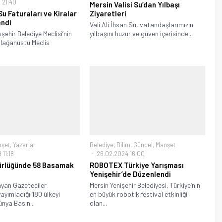
 21:40
Mersin Valisi Su’dan Yılbaşı
Su Faturaları ve Kiralar
Ziyaretleri
endi
Vali Ali İhsan Su, vatandaşlarımızın
şehir Belediye Meclisi’nin
yılbaşını huzur ve güven içerisinde...
 Olağanüstü Meclis
.
nşet
,
Yazarlar
Belediye
,
Bilim
,
Güncel
,
Manşet
 11:18
26.02.2024 16:00
ürlüğünde 58 Basamak
ROBOTEX Türkiye Yarışması
Yenişehir’de Düzenlendi
ayan Gazeteciler
Mersin Yenişehir Belediyesi, Türkiye’nin
ayımladığı 180 ülkeyi
en büyük robotik festival etkinliği
nya Basın...
olan...