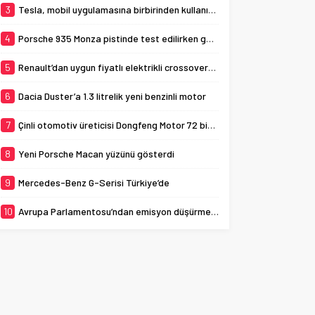
3
Tesla, mobil uygulamasına birbirinden kullanışlı 3 yeni özellik ekledi
4
Porsche 935 Monza pistinde test edilirken görüldü
5
Renault’dan uygun fiyatlı elektrikli crossover: Renault K-ZE
6
Dacia Duster’a 1.3 litrelik yeni benzinli motor
7
Çinli otomotiv üreticisi Dongfeng Motor 72 bin aracı geri çağırıyor
8
Yeni Porsche Macan yüzünü gösterdi
9
Mercedes-Benz G-Serisi Türkiye’de
10
Avrupa Parlamentosu’ndan emisyon düşürme adımı