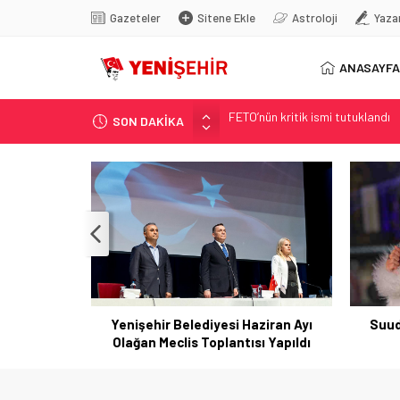
Gazeteler
Sitene Ekle
Astroloji
Yaza
ANASAYFA
SON DAKİKA
Son dakika… İstanbul’da trafik f
Yunanistan Başbakanı Çipras Tü
Görenler bakakaldı! Otomobilinin
İstanbul’da metro seferlerinde
FETÖ’nün kritik ismi tutuklandı
Yenişehir Belediyesi Haziran Ayı
Suudi Arab
Olağan Meclis Toplantısı Yapıldı
şarkı