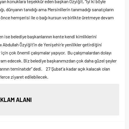
yan konuklara teşekkür eden başkan Özyiğit, “İyi ki böyle
ığı, dünyanın tanıdığı ama Mersinlilerin tanımadığı sanatçıların
a önce hemşerisi ile o bağı kursun ve birlikte üretmeye devam
n ise belediye başkanlarının kente kendi kimliklerini
 Abdullah Özyiğit’in de Yenişehir’e yenilikler getirdiğini
r için çok önemli çalışmalar yapıyor. Bu çalışmalardan dolayı
vam edecek. Biz belediye başkanımızdan çok daha güzel şeyler
rının teminatıdır” dedi. 27 Şubat’a kadar açık kalacak olan
erce ziyaret edilebilecek.
KLAM ALANI