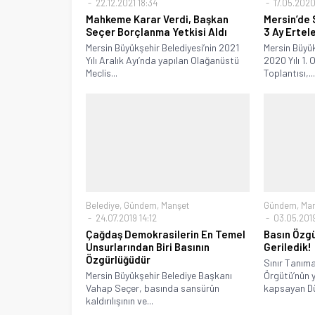
22.12.2021 18:34
17.05.2020
Mahkeme Karar Verdi, Başkan
Mersin’de 
Seçer Borçlanma Yetkisi Aldı
3 Ay Ertel
Mersin Büyükşehir Belediyesi’nin 2021
Mersin Büyük
Yılı Aralık Ayı’nda yapılan Olağanüstü
2020 Yılı 1.
Meclis...
Toplantısı,..
Belediye
,
Gündem
,
Manşet
Gündem
,
Ma
24.07.2019 14:12
03.05.2019
Çağdaş Demokrasilerin En Temel
Basın Özg
Unsurlarından Biri Basının
Geriledik!
Özgürlüğüdür
Sınır Tanım
Mersin Büyükşehir Belediye Başkanı
Örgütü’nün y
Vahap Seçer, basında sansürün
kapsayan Dü
kaldırılışının ve...