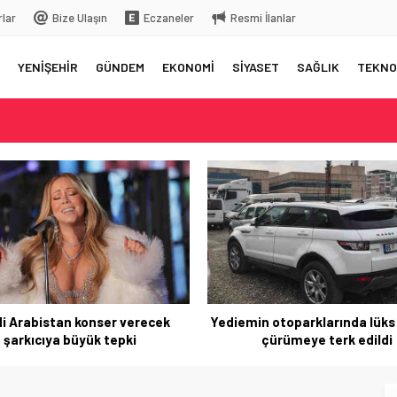
rlar
Bize Ulaşın
Eczaneler
Resmi İlanlar
YENİŞEHİR
GÜNDEM
EKONOMİ
SİYASET
SAĞLIK
TEKNO
elç
rkiye’ye gelecek
 üstüne bıraktığı yazı…
 aksama yaşandı
istan konser verecek
Yediemin otoparklarında lüks araçl
cıya büyük tepki
çürümeye terk edildi