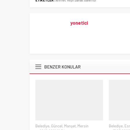
ETİKETLER:
Ahmet Yeşil Sanat Galerisi
yonetici
BENZER KONULAR
Belediye
,
Güncel
,
Manşet
,
Mersin
Belediye
,
Es