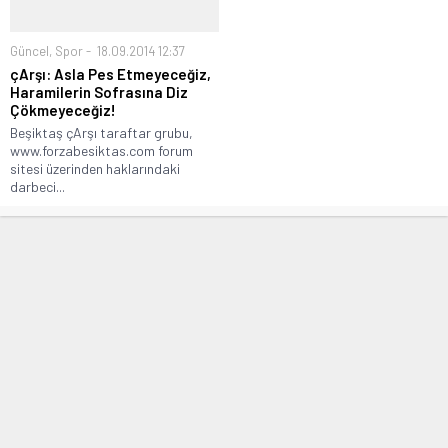
Güncel
,
Spor
18.09.2014 12:37
çArşı: Asla Pes Etmeyeceğiz,
Haramilerin Sofrasına Diz
Çökmeyeceğiz!
Beşiktaş çArşı taraftar grubu,
www.forzabesiktas.com forum
sitesi üzerinden haklarındaki
darbeci...