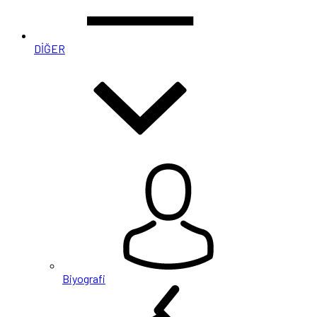
DİĞER
Biyografi