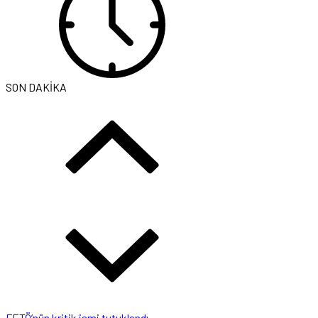
SON DAKİKA
FETÖ’nün kritik ismi tutuklandı