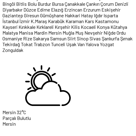
Bingöl
Bitlis
Bolu
Burdur
Bursa
Çanakkale
Çankırı
Çorum
Denizli
Diyarbakır
Düzce
Edirne
Elazığ
Erzincan
Erzurum
Eskişehir
Gaziantep
Giresun
Gümüşhane
Hakkari
Hatay
Iğdır
Isparta
İstanbul
İzmir
K.Maraş
Karabük
Karaman
Kars
Kastamonu
Kayseri
Kırıkkale
Kırklareli
Kırşehir
Kilis
Kocaeli
Konya
Kütahya
Malatya
Manisa
Mardin
Mersin
Muğla
Muş
Nevşehir
Niğde
Ordu
Osmaniye
Rize
Sakarya
Samsun
Siirt
Sinop
Sivas
Şanlıurfa
Şırnak
Tekirdağ
Tokat
Trabzon
Tunceli
Uşak
Van
Yalova
Yozgat
Zonguldak
Mersin
32°C
Parçalı Bulutlu
Mersin