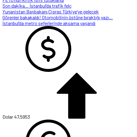
Son dakika… İstanbul’da trafik felç
Yunanistan Başbakanı Çipras Türkiye’ye gelecek
Görenler bakakaldı! Otomobilinin üstüne bıraktığı yazı…
İstanbul’da metro seferlerinde aksama yaşandı
Dolar
47,5953