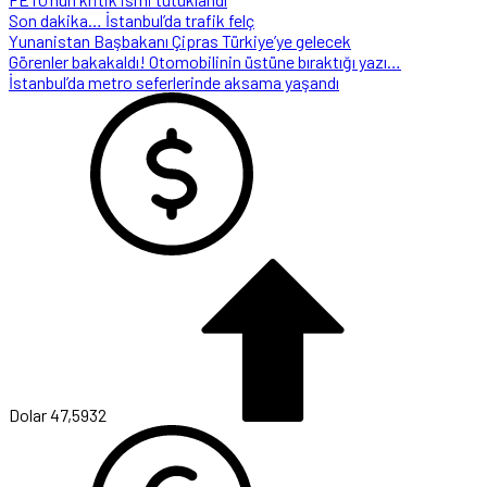
Son dakika… İstanbul’da trafik felç
Yunanistan Başbakanı Çipras Türkiye’ye gelecek
Görenler bakakaldı! Otomobilinin üstüne bıraktığı yazı…
İstanbul’da metro seferlerinde aksama yaşandı
Dolar
47,5932