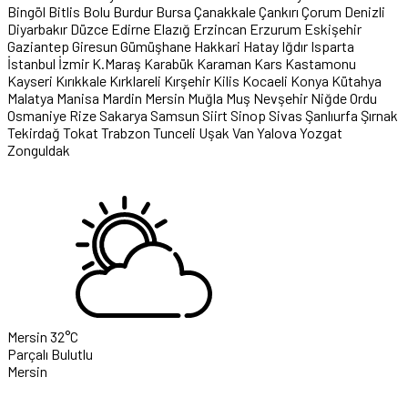
Bingöl
Bitlis
Bolu
Burdur
Bursa
Çanakkale
Çankırı
Çorum
Denizli
Diyarbakır
Düzce
Edirne
Elazığ
Erzincan
Erzurum
Eskişehir
Gaziantep
Giresun
Gümüşhane
Hakkari
Hatay
Iğdır
Isparta
İstanbul
İzmir
K.Maraş
Karabük
Karaman
Kars
Kastamonu
Kayseri
Kırıkkale
Kırklareli
Kırşehir
Kilis
Kocaeli
Konya
Kütahya
Malatya
Manisa
Mardin
Mersin
Muğla
Muş
Nevşehir
Niğde
Ordu
Osmaniye
Rize
Sakarya
Samsun
Siirt
Sinop
Sivas
Şanlıurfa
Şırnak
Tekirdağ
Tokat
Trabzon
Tunceli
Uşak
Van
Yalova
Yozgat
Zonguldak
Mersin
32°C
Parçalı Bulutlu
Mersin