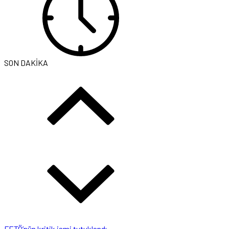
SON DAKİKA
FETÖ’nün kritik ismi tutuklandı