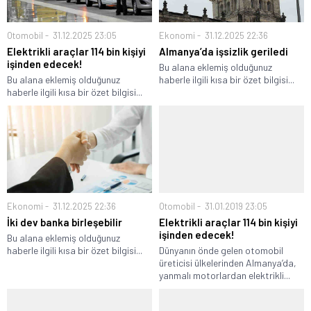
Otomobil
31.12.2025 23:05
Ekonomi
31.12.2025 22:36
Elektrikli araçlar 114 bin kişiyi
Almanya’da işsizlik geriledi
işinden edecek!
Bu alana eklemiş olduğunuz
Bu alana eklemiş olduğunuz
haberle ilgili kısa bir özet bilgisi...
haberle ilgili kısa bir özet bilgisi...
Ekonomi
31.12.2025 22:36
Otomobil
31.01.2019 23:05
İki dev banka birleşebilir
Elektrikli araçlar 114 bin kişiyi
işinden edecek!
Bu alana eklemiş olduğunuz
haberle ilgili kısa bir özet bilgisi...
Dünyanın önde gelen otomobil
üreticisi ülkelerinden Almanya’da,
yanmalı motorlardan elektrikli...