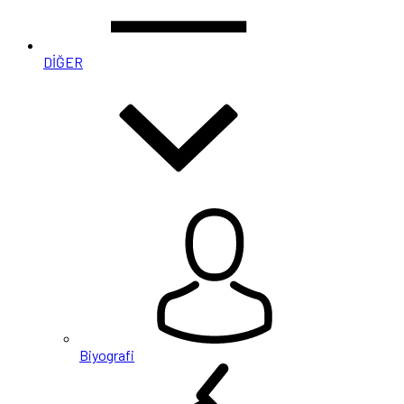
DİĞER
Biyografi