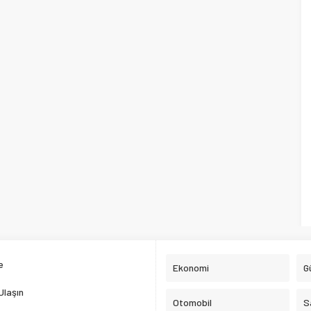
e
Ekonomi
G
Ulaşın
Otomobil
S