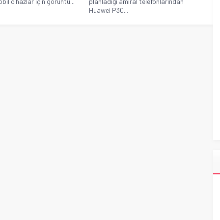
bil cihazlar için görüntü...
planladığı amiral telefonlarından
Huawei P30...