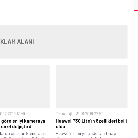
KLAM ALANI
0.12.2019 17:49
Teknoloji
31.01.2019 22:59
 göre en iyi kameraya
Huawei P30 Lite’ın özellikleri belli
fon el değiştirdi
oldu
onlarda bulunan kameralar,
Huawei'nin bu yıl içinde tanıtmayı