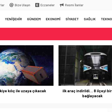
rlar
Bize Ulaşın
Eczaneler
Resmi İlanlar
YENİŞEHİR
GÜNDEM
EKONOMİ
SİYASET
SAĞLIK
TEKNO
elç
rkiye’ye gelecek
 üstüne bıraktığı yazı…
 aksama yaşandı
kiye kılıç ile uzaya çıkacak
ilk araç indirildi… 8 ilçeyi bi
bağlayacak