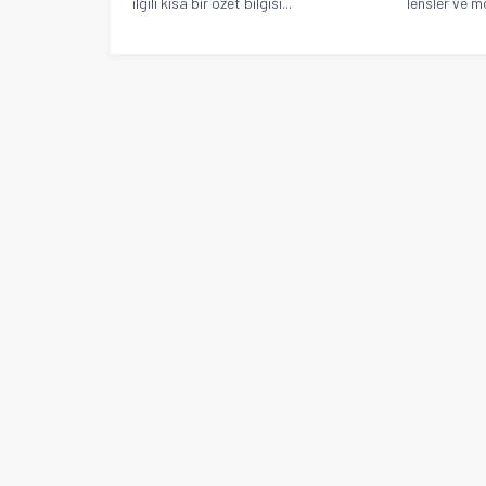
ilgili kısa bir özet bilgisi...
lensler ve mo