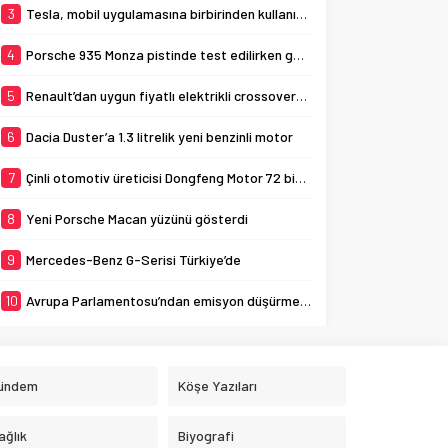
3
Tesla, mobil uygulamasına birbirinden kullanışlı 3 yeni özellik ekledi
4
Porsche 935 Monza pistinde test edilirken görüldü
5
Renault’dan uygun fiyatlı elektrikli crossover: Renault K-ZE
6
Dacia Duster’a 1.3 litrelik yeni benzinli motor
7
Çinli otomotiv üreticisi Dongfeng Motor 72 bin aracı geri çağırıyor
8
Yeni Porsche Macan yüzünü gösterdi
9
Mercedes-Benz G-Serisi Türkiye’de
10
Avrupa Parlamentosu’ndan emisyon düşürme adımı
ündem
Köşe Yazıları
ağlık
Biyografi