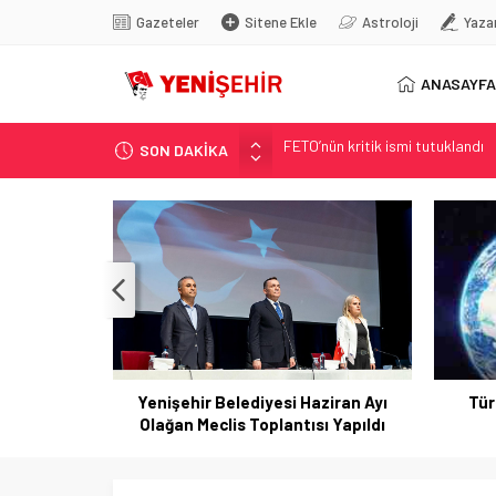
Gazeteler
Sitene Ekle
Astroloji
Yaza
ANASAYFA
FETÖ’nün kritik ismi tutuklandı
SON DAKİKA
Son dakika… İstanbul’da trafik f
Yunanistan Başbakanı Çipras Tü
Görenler bakakaldı! Otomobilinin
İstanbul’da metro seferlerinde
Yenişehir Belediyesi Haziran Ayı
Tür
Olağan Meclis Toplantısı Yapıldı