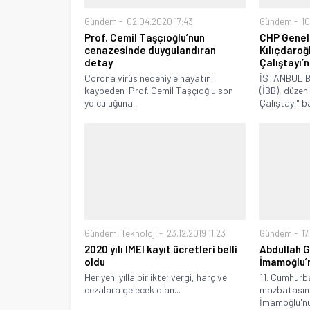
Gündem
02.04.2020 17:43
Gündem
10
Prof. Cemil Taşçıoğlu’nun
CHP Genel
cenazesinde duygulandıran
Kılıçdaroğ
detay
Çalıştayı’
Corona virüs nedeniyle hayatını
İSTANBUL Bü
kaybeden Prof. Cemil Taşçıoğlu son
(İBB), düzen
yolculuğuna...
Çalıştayı" ba
Gündem
,
Teknoloji
23.12.2019 11:23
Gündem
17
2020 yılı IMEI kayıt ücretleri belli
Abdullah 
oldu
İmamoğlu’n
Her yeni yılla birlikte; vergi, harç ve
11. Cumhurb
cezalara gelecek olan...
mazbatasın
İmamoğlu'nu