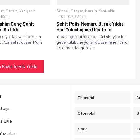
et
,
Mersin
,
Yenişehir
Güncel
,
Manşet
,
Mersin
,
Yenişehir
16:14
02.01.2017 15:21
rahim Genç Şehit
Şehit Polis Memuru Burak Yıldız
e Katıldı
Son Yolculuğuna Uğurlandı
lediye Başkanı İbrahim
Yılbaşı gecesi İstanbul Ortaköy’de bir
ul’da şehit düşen Polis
gece kulübüne yönelik düzenlenen terör
saldırısında, görevi...
 Fazla İçerik Yükle
e
Ekonomi
G
Ulaşın
Otomobil
S
e Ekle
Spor
T
Yazarlar