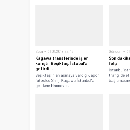
Spor
31.01.2019 22:48
Gündem
31
Kagawa transferinde işler
Son dakika
karıştı! Beşiktaş, İstabul’a
felç
getirdi…
İstanbul'da 
Beşiktaş'ın anlaşmaya vardığı Japon
trafiği de et
futbolcu Shinji Kagawa İstanbul'a
başlamasınd
gelirken; Hannover...