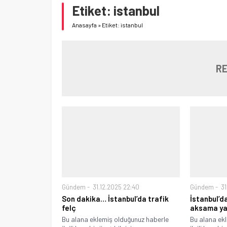
Etiket:
istanbul
Anasayfa
»
Etiket: istanbul
RE
Gündem
31.12.2025 22:40
Gündem
31
Son dakika… İstanbul’da trafik
İstanbul’d
felç
aksama ya
Bu alana eklemiş olduğunuz haberle
Bu alana ek