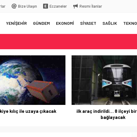
rlar
Bize Ulaşın
Eczaneler
Resmi İlanlar
YENİŞEHİR
GÜNDEM
EKONOMİ
SİYASET
SAĞLIK
TEKNO
elç
rkiye’ye gelecek
 üstüne bıraktığı yazı…
 aksama yaşandı
kiye kılıç ile uzaya çıkacak
ilk araç indirildi… 8 ilçeyi bi
bağlayacak