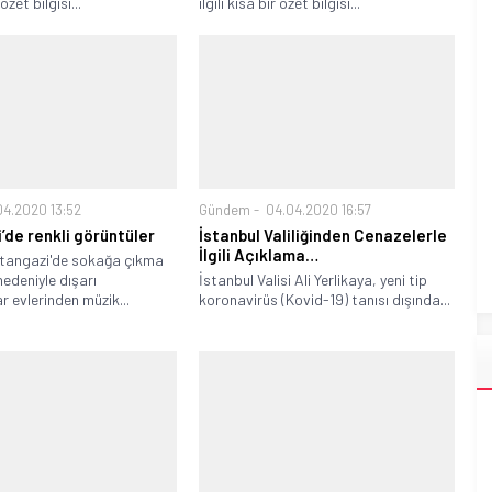
 özet bilgisi...
ilgili kısa bir özet bilgisi...
04.2020 13:52
Gündem
04.04.2020 16:57
’de renkli görüntüler
İstanbul Valiliğinden Cenazelerle
İlgili Açıklama…
ltangazi'de sokağa çıkma
nedeniyle dışarı
İstanbul Valisi Ali Yerlikaya, yeni tip
 evlerinden müzik...
koronavirüs (Kovid-19) tanısı dışında...