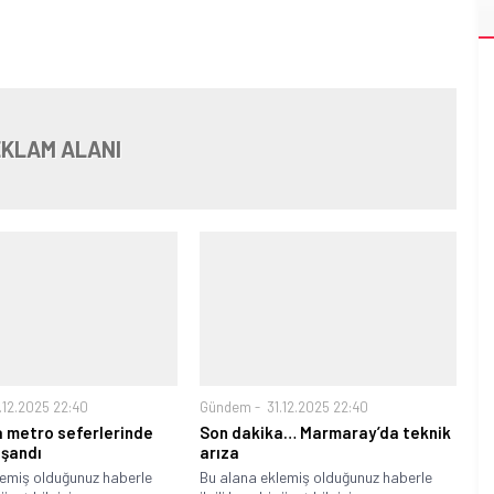
KLAM ALANI
.12.2025 22:40
Gündem
31.12.2025 22:40
a metro seferlerinde
Son dakika… Marmaray’da teknik
şandı
arıza
lemiş olduğunuz haberle
Bu alana eklemiş olduğunuz haberle