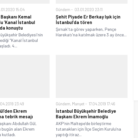
.01.2020 15:04
Gündem
03.01.2020 23:11
 Başkanı Kemal
Şehit Piyade Er Berkay Işık için
lu ‘Kanal İstanbul
İstanbul’da tören
nda konuştu
Şırnak'ta görev yaparken, Pençe
yükşehir Belediyesi'nin
Harekatı'na katılmak üzere 3 ay önce...
lediği "Kanal İstanbul
şladı. 4...
.04.2019 23:49
Gündem
,
Manşet
17.04.2019 17:46
Gül’den Ekrem
İstanbul Büyükşehir Belediye
a tebrik mesajı
Başkanı Ekrem İmamoğlu
aşkanı Abdullah Gül,
AKP’nin Maltepe’de birleştirme
ı bugün alan Ekrem
tutanakları için İlçe Seçim Kurulu’na
 kutladı.
yaptığı itiraz...