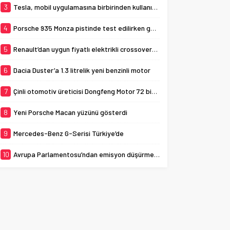
3
Tesla, mobil uygulamasına birbirinden kullanışlı 3 yeni özellik ekledi
4
Porsche 935 Monza pistinde test edilirken görüldü
5
Renault’dan uygun fiyatlı elektrikli crossover: Renault K-ZE
6
Dacia Duster’a 1.3 litrelik yeni benzinli motor
7
Çinli otomotiv üreticisi Dongfeng Motor 72 bin aracı geri çağırıyor
8
Yeni Porsche Macan yüzünü gösterdi
9
Mercedes-Benz G-Serisi Türkiye’de
10
Avrupa Parlamentosu’ndan emisyon düşürme adımı