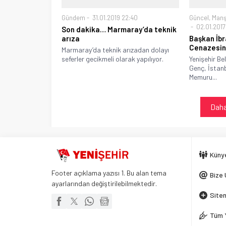
Gündem
31.01.2019 22:40
Güncel
,
Manş
02.01.2017 
Son dakika… Marmaray’da teknik
arıza
Başkan İb
Cenazesin
Marmaray’da teknik arızadan dolayı
seferler gecikmeli olarak yapılıyor.
Yenişehir Be
Genç, İstanb
Memuru...
Daha
Küny
Footer açıklama yazısı 1. Bu alan tema
Bize 
ayarlarından değiştirilebilmektedir.
Siten
Tüm 