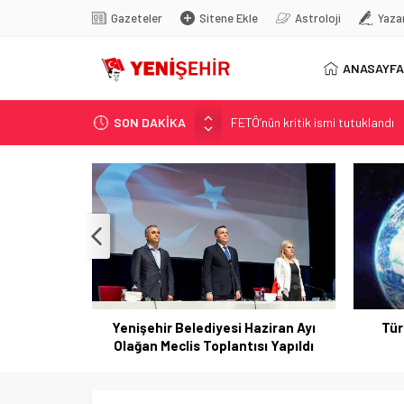
Gazeteler
Sitene Ekle
Astroloji
Yaza
ANASAYFA
SON DAKİKA
FETÖ’nün kritik ismi tutuklandı
Son dakika… İstanbul’da trafik f
Yunanistan Başbakanı Çipras Tü
Görenler bakakaldı! Otomobilinin
İstanbul’da metro seferlerinde
Yenişehir Belediyesi Haziran Ayı
Tür
Olağan Meclis Toplantısı Yapıldı