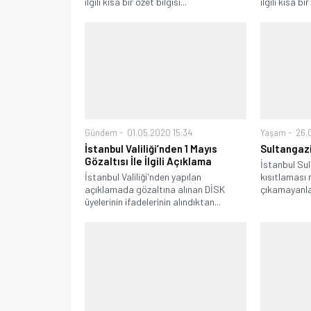
ilgili kısa bir özet bilgisi...
ilgili kısa bir
Gündem
01.05.2020 15:34
Yaşam
26.
İstanbul Valiliği’nden 1 Mayıs
Sultangazi
Gözaltısı İle İlgili Açıklama
İstanbul Su
İstanbul Valiliği'nden yapılan
kısıtlaması 
açıklamada gözaltına alınan DİSK
çıkamayanlar
üyelerinin ifadelerinin alındıktan...