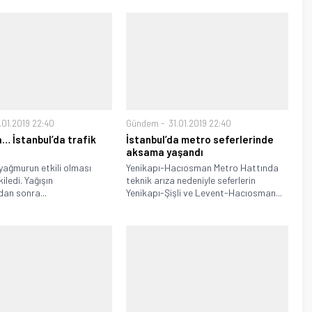
.01.2019 22:40
Gündem
31.01.2019 22:40
… İstanbul’da trafik
İstanbul’da metro seferlerinde
aksama yaşandı
yağmurun etkili olması
Yenikapı-Hacıosman Metro Hattında
kiledi. Yağışın
teknik arıza nedeniyle seferlerin
an sonra...
Yenikapı-Şişli ve Levent-Hacıosman...