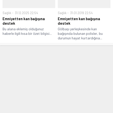
Sağlık
31.12.2025 22:54
Sağlık
31.01.2019 22:54
Emniyetten kan bağışına
Emniyetten kan bağışına
destek
destek
Bu alana eklemiş olduğunuz
Gölbaşı yerleşkesinde kan
haberle ilgili kısa bir özet bilgisi...
bağışında bulunan polisler, bu
durumun hayat kurtardığına...