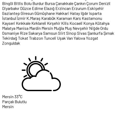
Bingöl
Bitlis
Bolu
Burdur
Bursa
Çanakkale
Çankırı
Çorum
Denizli
Diyarbakır
Düzce
Edirne
Elazığ
Erzincan
Erzurum
Eskişehir
Gaziantep
Giresun
Gümüşhane
Hakkari
Hatay
Iğdır
Isparta
İstanbul
İzmir
K.Maraş
Karabük
Karaman
Kars
Kastamonu
Kayseri
Kırıkkale
Kırklareli
Kırşehir
Kilis
Kocaeli
Konya
Kütahya
Malatya
Manisa
Mardin
Mersin
Muğla
Muş
Nevşehir
Niğde
Ordu
Osmaniye
Rize
Sakarya
Samsun
Siirt
Sinop
Sivas
Şanlıurfa
Şırnak
Tekirdağ
Tokat
Trabzon
Tunceli
Uşak
Van
Yalova
Yozgat
Zonguldak
Mersin
33°C
Parçalı Bulutlu
Mersin