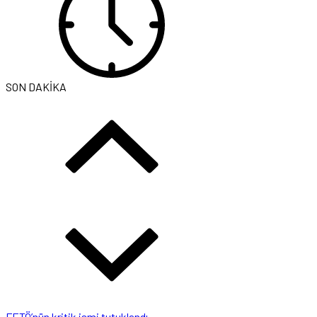
SON DAKİKA
FETÖ’nün kritik ismi tutuklandı