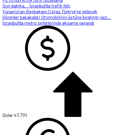
Son dakika… İstanbul’da trafik felç
Yunanistan Başbakanı Çipras Türkiye’ye gelecek
Görenler bakakaldı! Otomobilinin üstüne bıraktığı yazı…
İstanbul’da metro seferlerinde aksama yaşandı
Dolar
47,7111