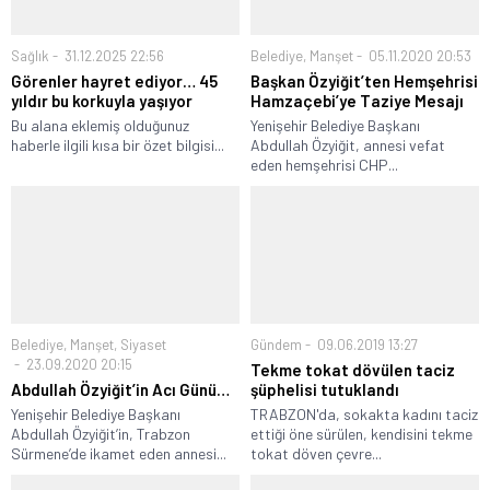
Sağlık
31.12.2025 22:56
Belediye
,
Manşet
05.11.2020 20:53
Görenler hayret ediyor… 45
Başkan Özyiğit’ten Hemşehrisi
yıldır bu korkuyla yaşıyor
Hamzaçebi’ye Taziye Mesajı
Bu alana eklemiş olduğunuz
Yenişehir Belediye Başkanı
haberle ilgili kısa bir özet bilgisi...
Abdullah Özyiğit, annesi vefat
eden hemşehrisi CHP...
Belediye
,
Manşet
,
Siyaset
Gündem
09.06.2019 13:27
23.09.2020 20:15
Tekme tokat dövülen taciz
Abdullah Özyiğit’in Acı Günü…
şüphelisi tutuklandı
Yenişehir Belediye Başkanı
TRABZON'da, sokakta kadını taciz
Abdullah Özyiğit’in, Trabzon
ettiği öne sürülen, kendisini tekme
Sürmene’de ikamet eden annesi...
tokat döven çevre...