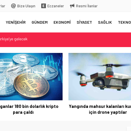
rlar
Bize Ulaşın
Eczaneler
Resmi İlanlar
YENİŞEHİR
GÜNDEM
EKONOMİ
SİYASET
SAĞLIK
TEKNO
 üstüne bıraktığı yazı…
 aksama yaşandı
elç
rkiye’ye gelecek
ganlar 180 bin dolarlık kripto
Yangında mahsur kalanları k
para çaldı
için drone yaptılar