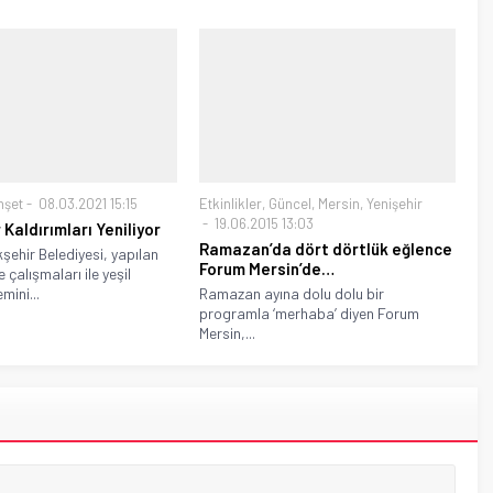
nşet
08.03.2021 15:15
Etkinlikler
,
Güncel
,
Mersin
,
Yenişehir
19.06.2015 13:03
 Kaldırımları Yeniliyor
Ramazan’da dört dörtlük eğlence
şehir Belediyesi, yapılan
Forum Mersin’de…
 çalışmaları ile yeşil
ini...
Ramazan ayına dolu dolu bir
programla ‘merhaba’ diyen Forum
Mersin,...