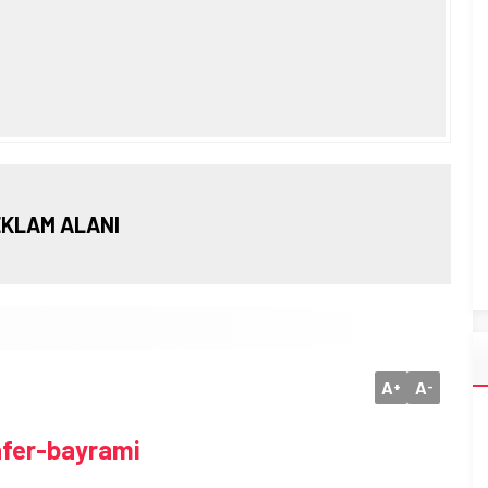
KLAM ALANI
A
A
+
-