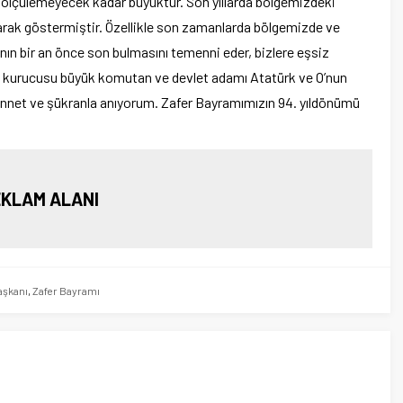
e ölçülemeyecek kadar büyüktür. Son yıllarda bölgemizdeki
arak göstermiştir. Özellikle son zamanlarda bölgemizde ve
ının bir an önce son bulmasını temenni eder, bizlere eşsiz
in kurucusu büyük komutan ve devlet adamı Atatürk ve O’nun
minnet ve şükranla anıyorum. Zafer Bayramımızın 94. yıldönümü
KLAM ALANI
aşkanı
,
Zafer Bayramı