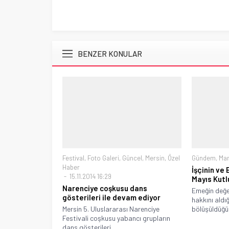
BENZER KONULAR
Festival
,
Foto Galeri
,
Güncel
,
Mersin
,
Özel
Gündem
,
Ma
Haber
İşçinin ve
15.11.2014 16:29
Mayıs Kutl
Narenciye coşkusu dans
Emeğin değe
gösterileri ile devam ediyor
hakkını aldı
Mersin 5. Uluslararası Narenciye
bölüşüldüğü b
Festivali coşkusu yabancı grupların
dans gösterileri...