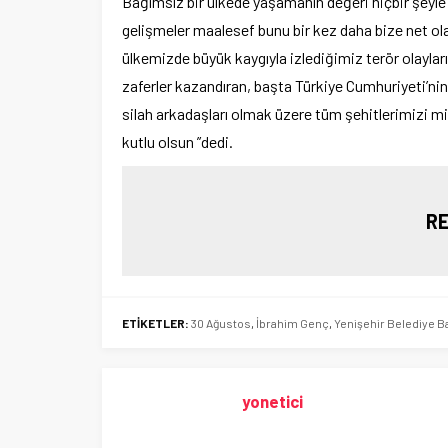
Bağımsız bir ülkede yaşamanın değeri hiçbir şeyl
gelişmeler maalesef bunu bir kez daha bize net ol
ülkemizde büyük kaygıyla izlediğimiz terör olaylar
zaferler kazandıran, başta Türkiye Cumhuriyeti’n
silah arkadaşları olmak üzere tüm şehitlerimizi 
kutlu olsun ”dedi.
RE
ETİKETLER:
30 Ağustos
,
İbrahim Genç
,
Yenişehir Belediye B
yonetici