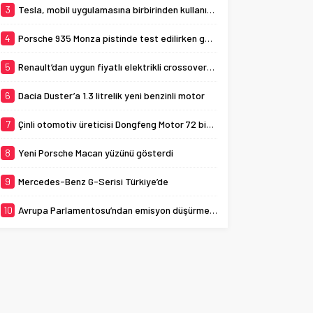
3
Tesla, mobil uygulamasına birbirinden kullanışlı 3 yeni özellik ekledi
4
Porsche 935 Monza pistinde test edilirken görüldü
5
Renault’dan uygun fiyatlı elektrikli crossover: Renault K-ZE
6
Dacia Duster’a 1.3 litrelik yeni benzinli motor
7
Çinli otomotiv üreticisi Dongfeng Motor 72 bin aracı geri çağırıyor
8
Yeni Porsche Macan yüzünü gösterdi
9
Mercedes-Benz G-Serisi Türkiye’de
10
Avrupa Parlamentosu’ndan emisyon düşürme adımı