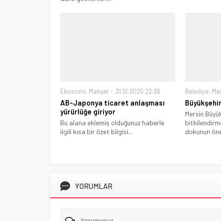
Ekonomi
,
Manşet
31.12.2025 22:36
Belediye
,
Ma
AB-Japonya ticaret anlaşması
Büyükşehir
yürürlüğe giriyor
Mersin Büyük
Bu alana eklemiş olduğunuz haberle
bitkilendirme
ilgili kısa bir özet bilgisi...
dokunun önem
YORUMLAR