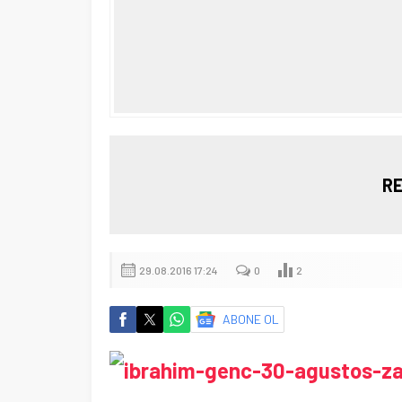
RE
29.08.2016 17:24
0
2
ABONE OL