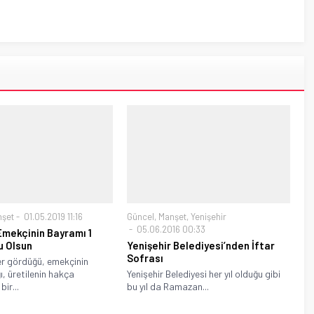
nşet
01.05.2019 11:16
Güncel
,
Manşet
,
Yenişehir
05.06.2016 00:33
 Emekçinin Bayramı 1
u Olsun
Yenişehir Belediyesi’nden İftar
Sofrası
r gördüğü, emekçinin
ğı, üretilenin hakça
Yenişehir Belediyesi her yıl olduğu gibi
ir...
bu yıl da Ramazan...