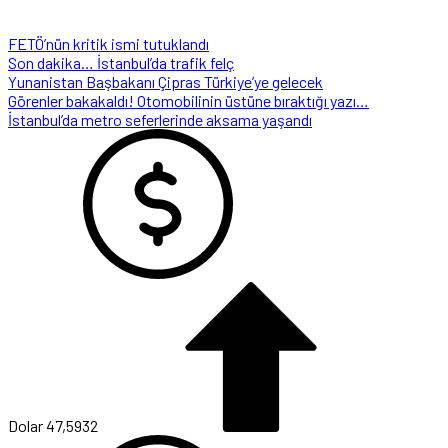
FETÖ’nün kritik ismi tutuklandı
Son dakika… İstanbul’da trafik felç
Yunanistan Başbakanı Çipras Türkiye’ye gelecek
Görenler bakakaldı! Otomobilinin üstüne bıraktığı yazı…
İstanbul’da metro seferlerinde aksama yaşandı
Dolar
47,5932