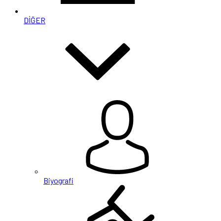
DİĞER
Biyografi