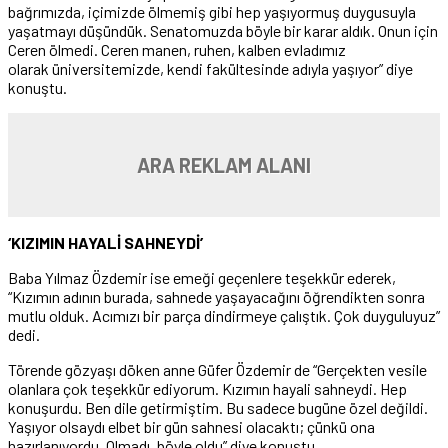
bağrımızda, içimizde ölmemiş gibi hep yaşıyormuş duygusuyla
yaşatmayı düşündük. Senatomuzda böyle bir karar aldık. Onun için
Ceren ölmedi. Ceren manen, ruhen, kalben evladımız
olarak üniversitemizde, kendi fakültesinde adıyla yaşıyor” diye
konuştu.
ARA REKLAM ALANI
‘KIZIMIN HAYALİ SAHNEYDİ’
Baba Yılmaz Özdemir ise emeği geçenlere teşekkür ederek,
“Kızımın adının burada, sahnede yaşayacağını öğrendikten sonra
mutlu olduk. Acımızı bir parça dindirmeye çalıştık. Çok duyguluyuz”
dedi.
Törende gözyaşı döken anne Güfer Özdemir de “Gerçekten vesile
olanlara çok teşekkür ediyorum. Kızımın hayali sahneydi. Hep
konuşurdu. Ben dile getirmiştim. Bu sadece bugüne özel değildi.
Yaşıyor olsaydı elbet bir gün sahnesi olacaktı; çünkü ona
hazırlanıyordu. Olmadı, böyle oldu” diye konuştu.