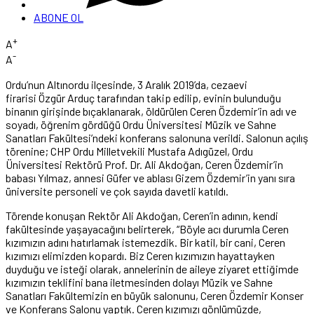
ABONE OL
+
A
-
A
Ordu’nun Altınordu ilçesinde, 3 Aralık 2019’da, cezaevi
firarisi Özgür Arduç tarafından takip edilip, evinin bulunduğu
binanın girişinde bıçaklanarak, öldürülen Ceren Özdemir’in adı ve
soyadı, öğrenim gördüğü Ordu Üniversitesi Müzik ve Sahne
Sanatları Fakültesi’ndeki konferans salonuna verildi. Salonun açılış
törenine; CHP Ordu Milletvekili Mustafa Adıgüzel, Ordu
Üniversitesi Rektörü Prof. Dr. Ali Akdoğan, Ceren Özdemir’in
babası Yılmaz, annesi Güfer ve ablası Gizem Özdemir’in yanı sıra
üniversite personeli ve çok sayıda davetli katıldı.
Törende konuşan Rektör Ali Akdoğan, Ceren’in adının, kendi
fakültesinde yaşayacağını belirterek, “Böyle acı durumla Ceren
kızımızın adını hatırlamak istemezdik. Bir katil, bir cani, Ceren
kızımızı elimizden kopardı. Biz Ceren kızımızın hayattayken
duyduğu ve isteği olarak, annelerinin de aileye ziyaret ettiğimde
kızımızın teklifini bana iletmesinden dolayı Müzik ve Sahne
Sanatları Fakültemizin en büyük salonunu, Ceren Özdemir Konser
ve Konferans Salonu yaptık. Ceren kızımızı gönlümüzde,