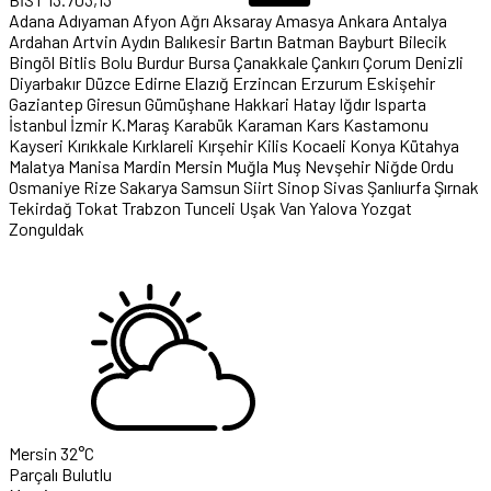
Adana
Adıyaman
Afyon
Ağrı
Aksaray
Amasya
Ankara
Antalya
Ardahan
Artvin
Aydın
Balıkesir
Bartın
Batman
Bayburt
Bilecik
Bingöl
Bitlis
Bolu
Burdur
Bursa
Çanakkale
Çankırı
Çorum
Denizli
Diyarbakır
Düzce
Edirne
Elazığ
Erzincan
Erzurum
Eskişehir
Gaziantep
Giresun
Gümüşhane
Hakkari
Hatay
Iğdır
Isparta
İstanbul
İzmir
K.Maraş
Karabük
Karaman
Kars
Kastamonu
Kayseri
Kırıkkale
Kırklareli
Kırşehir
Kilis
Kocaeli
Konya
Kütahya
Malatya
Manisa
Mardin
Mersin
Muğla
Muş
Nevşehir
Niğde
Ordu
Osmaniye
Rize
Sakarya
Samsun
Siirt
Sinop
Sivas
Şanlıurfa
Şırnak
Tekirdağ
Tokat
Trabzon
Tunceli
Uşak
Van
Yalova
Yozgat
Zonguldak
Mersin
32°C
Parçalı Bulutlu