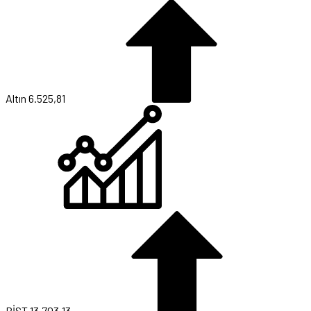
Altın
6.525,81
BİST
13.703,13