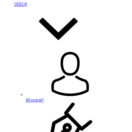
DİĞER
Biyografi