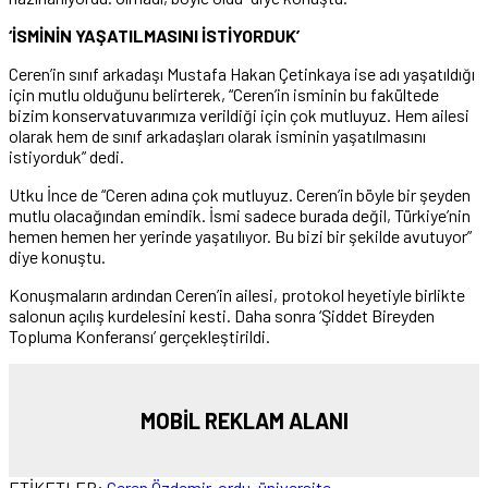
‘İSMİNİN YAŞATILMASINI İSTİYORDUK’
Ceren’in sınıf arkadaşı Mustafa Hakan Çetinkaya ise adı yaşatıldığı
için mutlu olduğunu belirterek, “Ceren’in isminin bu fakültede
bizim konservatuvarımıza verildiği için çok mutluyuz. Hem ailesi
olarak hem de sınıf arkadaşları olarak isminin yaşatılmasını
istiyorduk” dedi.
Utku İnce de “Ceren adına çok mutluyuz. Ceren’in böyle bir şeyden
mutlu olacağından emindik. İsmi sadece burada değil, Türkiye’nin
hemen hemen her yerinde yaşatılıyor. Bu bizi bir şekilde avutuyor”
diye konuştu.
Konuşmaların ardından Ceren’in ailesi, protokol heyetiyle birlikte
salonun açılış kurdelesini kesti. Daha sonra ‘Şiddet Bireyden
Topluma Konferansı’ gerçekleştirildi.
MOBİL REKLAM ALANI
ETİKETLER:
Ceren Özdemir
,
ordu
,
üniversite