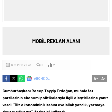
MOBİL REKLAM ALANI
14.11.2021 22:33
0
2
A
A
ABONE OL
+
-
Cumhurbaşkanı Recep Tayyip Erdoğan, muhalefet
partilerinin ekonomi politikalarıyla ilgili eleştirilerine yanıt
verdi. “Biz ekonominin kitabını evelallah yazdık, yazmaya
devam ediyoruz” ifadesini kullandı.