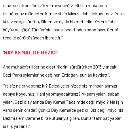
rahatsız etmesine izin vermeyeceğiz. Biz bu makamda
olduğumuz müddetçe kimse sizin kılınıza dahi dokunamaz. Yeter
ki siz çalışın, üretin, ülkemize aşkla hizmet edin. Yeter ki siz
büyük ve güçlü Türkiye’nin inşası hedefinden sapmayın. Gerisi
teneke gürültüsünden ibarettir.”
‘BAY KEMAL DE GEZİCİ’
Ana muhalefet liderine eleştirilerini sürdürürken 2013 yılındaki
Gezi Parkı eylemlerine değinen Erdoğan, şunları kaydetti:
“Ya siz neler yaptınız ki? Belediyelerinizde bizim insanlarımızı
kapıya koydunuz. Hani yapmayacaktınız? Akşam yalan, sabah
yalan. Gezi olaylarında Bay Kemal Taksim’de değil miydi? Ne işin
vardı senin orada? Çünkü Bay Kemal’de gezici. Siz değil miydiniz
Bezmialem Cami’ne bira kutularıyla giren. Bunlar tahribat yapar,
biz iş yaparız.”