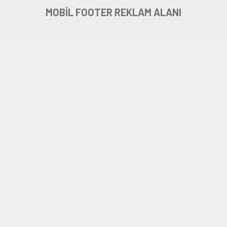
MOBİL FOOTER REKLAM ALANI
Alevi ve Kürtler İçin “Çifte
Kavrulmuş Yalancı” Dedi!
Anasayfa
»
Güncel
»
Alevi ve Kürtler İçin “Çifte Kavrulmuş Yalancı” Dedi!