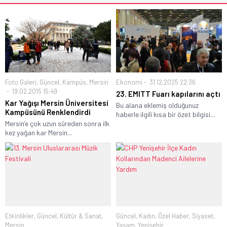
Foto Galeri
,
Güncel
,
Kampüs
,
Mersin
Ekonomi
31.12.2025 22:36
19.02.2015 15:49
23. EMITT Fuarı kapılarını açtı
Kar Yağışı Mersin Üniversitesi
Bu alana eklemiş olduğunuz
Kampüsünü Renklendirdi
haberle ilgili kısa bir özet bilgisi...
Mersin’e çok uzun süreden sonra ilk
kez yağan kar Mersin...
Etkinlikler
,
Güncel
,
Kültür & Sanat
,
Güncel
,
Kadın
,
Özel Haber
,
Siyaset
,
Mersin
Yaşam
,
Yenişehir