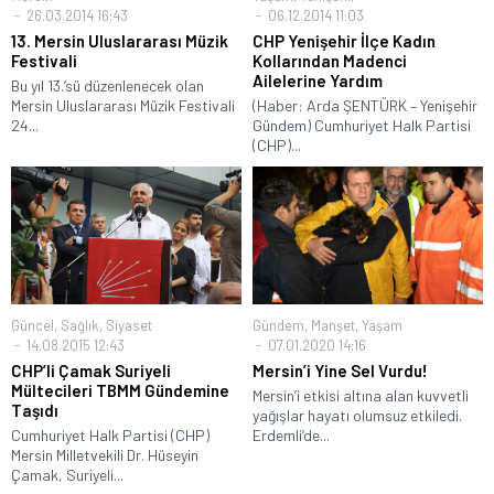
26.03.2014 16:43
06.12.2014 11:03
13. Mersin Uluslararası Müzik
CHP Yenişehir İlçe Kadın
Festivali
Kollarından Madenci
Ailelerine Yardım
Bu yıl 13.’sü düzenlenecek olan
Mersin Uluslararası Müzik Festivali
(Haber: Arda ŞENTÜRK – Yenişehir
24...
Gündem) Cumhuriyet Halk Partisi
(CHP)...
Güncel
,
Sağlık
,
Siyaset
Gündem
,
Manşet
,
Yaşam
14.08.2015 12:43
07.01.2020 14:16
CHP’li Çamak Suriyeli
Mersin’i Yine Sel Vurdu!
Mültecileri TBMM Gündemine
Mersin’i etkisi altına alan kuvvetli
Taşıdı
yağışlar hayatı olumsuz etkiledi.
Cumhuriyet Halk Partisi (CHP)
Erdemli’de...
Mersin Milletvekili Dr. Hüseyin
Çamak, Suriyeli...