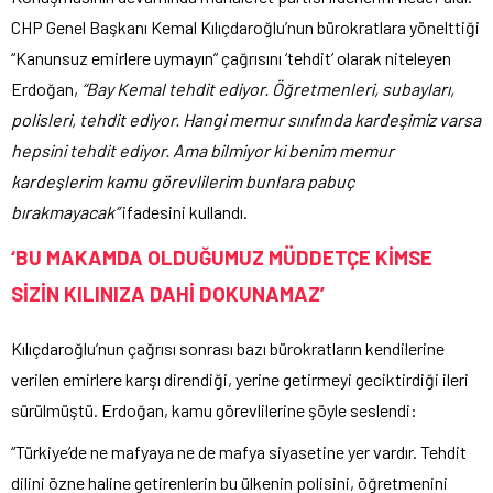
CHP Genel Başkanı Kemal Kılıçdaroğlu’nun bürokratlara yönelttiği
“Kanunsuz emirlere uymayın” çağrısını ‘tehdit’ olarak niteleyen
Erdoğan,
“Bay Kemal tehdit ediyor. Öğretmenleri, subayları,
polisleri, tehdit ediyor. Hangi memur sınıfında kardeşimiz varsa
hepsini tehdit ediyor. Ama bilmiyor ki benim memur
kardeşlerim kamu görevlilerim bunlara pabuç
bırakmayacak”
ifadesini kullandı.
‘BU MAKAMDA OLDUĞUMUZ MÜDDETÇE KİMSE
SİZİN KILINIZA DAHİ DOKUNAMAZ’
Kılıçdaroğlu’nun çağrısı sonrası bazı bürokratların kendilerine
verilen emirlere karşı direndiği, yerine getirmeyi geciktirdiği ileri
sürülmüştü. Erdoğan, kamu görevlilerine şöyle seslendi:
“Türkiye’de ne mafyaya ne de mafya siyasetine yer vardır. Tehdit
dilini özne haline getirenlerin bu ülkenin polisini, öğretmenini