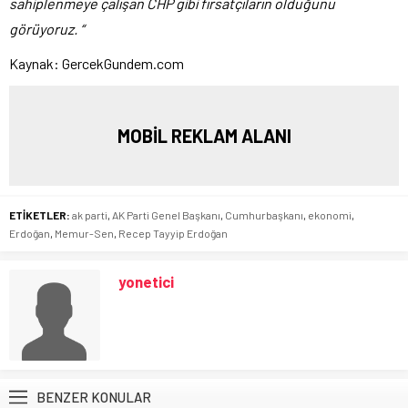
sahiplenmeye çalışan CHP gibi fırsatçıların olduğunu
görüyoruz. “
Kaynak: GercekGundem.com
MOBİL REKLAM ALANI
ETİKETLER:
ak parti
,
AK Parti Genel Başkanı
,
Cumhurbaşkanı
,
ekonomi
,
Erdoğan
,
Memur-Sen
,
Recep Tayyip Erdoğan
yonetici
BENZER KONULAR