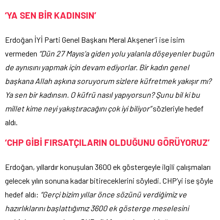
‘YA SEN BİR KADINSIN’
Erdoğan İYİ Parti Genel Başkanı Meral Akşener’i ise isim
vermeden
“Dün 27 Mayıs’a giden yolu yalanla döşeyenler bugün
de aynısını yapmak için devam ediyorlar. Bir kadın genel
başkana Allah aşkına soruyorum sizlere küfretmek yakışır mı?
Ya sen bir kadınsın. O küfrü nasıl yapıyorsun? Şunu bil ki bu
millet kime neyi yakıştıracağını çok iyi biliyor”
sözleriyle hedef
aldı.
‘CHP GİBİ FIRSATÇILARIN OLDUĞUNU GÖRÜYORUZ’
Erdoğan, yıllardır konuşulan 3600 ek göstergeyle ilgili çalışmaları
gelecek yılın sonuna kadar bitireceklerini söyledi. CHP’yi ise şöyle
hedef aldı:
“Gerçi bizim yıllar önce sözünü verdiğimiz ve
hazırlıklarını başlattığımız 3600 ek gösterge meselesini