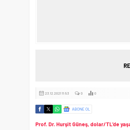
RE
23.12.2021 11:53
0
0
ABONE OL
Prof. Dr. Hurşit Güneş, dolar/TL’de ya