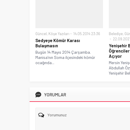
Güncel
,
Köşe Yazıları
14.05.2014 23:36
Belediye
,
Gü
22.09.2021
Sedyeye Kömür Karası
Bulaşmasın
Yenişehir 
Öğrenciler
Bugün 14 Mayıs 2014 Çarşamba.
Açıyor
Manisa’nın Soma ilçesindeki kömür
ocağında...
Mersin Yeniş
Abdullah Öz
Yenişehir Bel
YORUMLAR