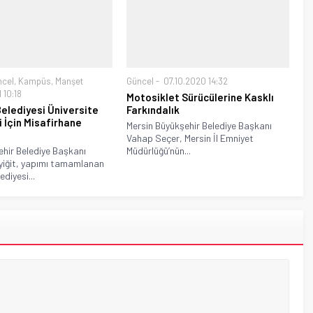
ncel
,
Kampüs
,
Manşet
Güncel
07.10.2020 14:32
 10:18
Motosiklet Sürücülerine Kasklı
Belediyesi Üniversite
Farkındalık
i İçin Misafirhane
Mersin Büyükşehir Belediye Başkanı
Vahap Seçer, Mersin İl Emniyet
ehir Belediye Başkanı
Müdürlüğü’nün...
yiğit, yapımı tamamlanan
ediyesi...