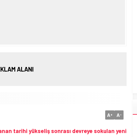
KLAM ALANI
A
A
+
-
şanan tarihi yükseliş sonrası devreye sokulan yeni