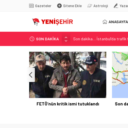
Gazeteler
Sitene Ekle
Astroloji
Yaza
ANASAYFA
SON DAKİKA
Son dakika… İstanbul’da trafik f
Yunanistan Başbakanı Çipras Tü
Görenler bakakaldı! Otomobilinin
İstanbul’da metro seferlerinde
FETÖ’nün kritik ismi tutuklandı
ziran Ayı
FETÖ’nün kritik ismi tutuklandı
Son da
ı Yapıldı