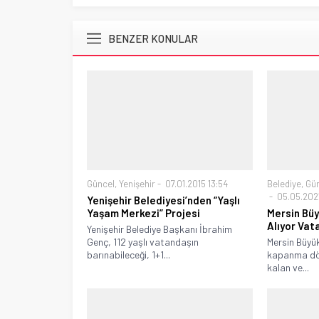
BENZER KONULAR
Güncel
,
Yenişehir
07.01.2015 13:54
Belediye
,
Gü
05.05.2021
Yenişehir Belediyesi’nden “Yaşlı
Yaşam Merkezi” Projesi
Mersin Büy
Alıyor Vat
Yenişehir Belediye Başkanı İbrahim
Genç, 112 yaşlı vatandaşın
Mersin Büyük
barınabileceği, 1+1...
kapanma dön
kalan ve...