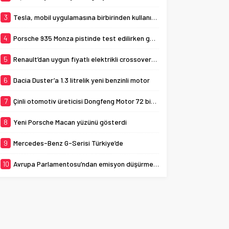
eklenmemişse bu...
3
Tesla, mobil uygulamasına birbirinden kullanışlı 3 yeni özellik ekledi
4
Porsche 935 Monza pistinde test edilirken görüldü
5
Renault’dan uygun fiyatlı elektrikli crossover: Renault K-ZE
6
Dacia Duster’a 1.3 litrelik yeni benzinli motor
7
Çinli otomotiv üreticisi Dongfeng Motor 72 bin aracı geri çağırıyor
8
Yeni Porsche Macan yüzünü gösterdi
9
Mercedes-Benz G-Serisi Türkiye’de
10
Avrupa Parlamentosu’ndan emisyon düşürme adımı