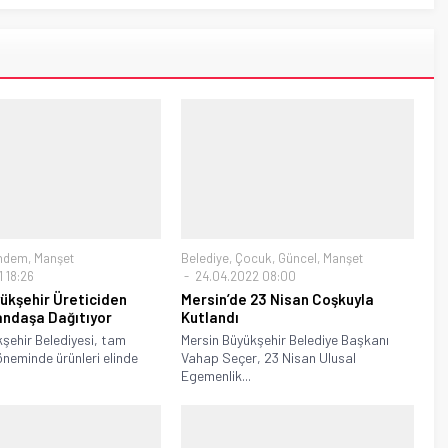
ndem
,
Manşet
Belediye
,
Çocuk
,
Güncel
,
Manşet
 18:26
24.04.2022 08:00
ükşehir Üreticiden
Mersin’de 23 Nisan Coşkuyla
andaşa Dağıtıyor
Kutlandı
şehir Belediyesi, tam
Mersin Büyükşehir Belediye Başkanı
eminde ürünleri elinde
Vahap Seçer, 23 Nisan Ulusal
Egemenlik...