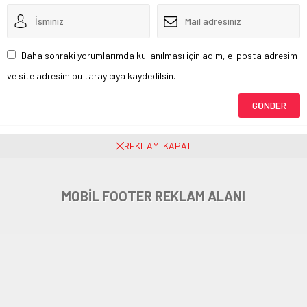
Daha sonraki yorumlarımda kullanılması için adım, e-posta adresim
ve site adresim bu tarayıcıya kaydedilsin.
Henüz yorum yapılmamış. İlk yorumu yukarıdaki form aracılığıyla siz
REKLAMI KAPAT
yapabilirsiniz.
MOBİL FOOTER REKLAM ALANI
Yenişehir Belediyesi’nden Üniversite
Öğrencilerine 1500 TL Eğitim
Desteği
Anasayfa
»
Belediye
»
Yenişehir Belediyesi’nden Üniversite Öğrencilerine