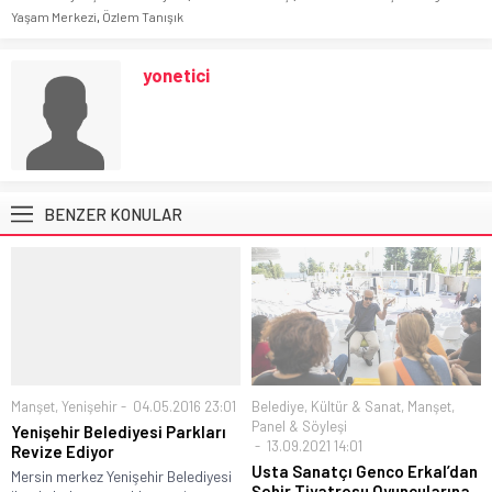
Yaşam Merkezi
,
Özlem Tanışık
yonetici
BENZER KONULAR
Manşet
,
Yenişehir
04.05.2016 23:01
Belediye
,
Kültür & Sanat
,
Manşet
,
Panel & Söyleşi
Yenişehir Belediyesi Parkları
13.09.2021 14:01
Revize Ediyor
Usta Sanatçı Genco Erkal’dan
Mersin merkez Yenişehir Belediyesi
Şehir Tiyatrosu Oyuncularına