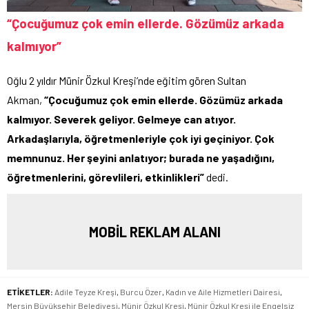
“Çocuğumuz çok emin ellerde. Gözümüz arkada
kalmıyor”
Oğlu 2 yıldır Münir Özkul Kreşi’nde eğitim gören Sultan
Akman,
“Çocuğumuz çok emin ellerde. Gözümüz arkada
kalmıyor. Severek geliyor. Gelmeye can atıyor.
Arkadaşlarıyla, öğretmenleriyle çok iyi geçiniyor. Çok
memnunuz. Her şeyini anlatıyor; burada ne yaşadığını,
öğretmenlerini, görevlileri, etkinlikleri”
dedi.
MOBİL REKLAM ALANI
ETİKETLER:
Adile Teyze Kreşi
,
Burcu Özer
,
Kadın ve Aile Hizmetleri Dairesi
,
Mersin Büyükşehir Belediyesi
,
Münir Özkul Kreşi
,
Münir Özkul Kreşi ile Engelsiz