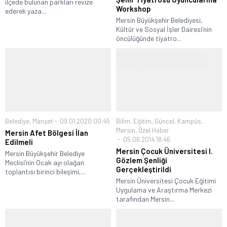
ilçede bulunan parkları revize
Workshop
ederek yaza...
Mersin Büyükşehir Belediyesi,
Kültür ve Sosyal İşler Dairesi’nin
öncülüğünde tiyatro...
Belediye
,
Manşet
09.01.2020 00:45
Bilim
,
Eğitim
,
Güncel
,
Kampüs
,
Mersin
,
Özel Haber
Mersin Afet Bölgesi İlan
05.06.2014 18:46
Edilmeli
Mersin Çocuk Üniversitesi I.
Mersin Büyükşehir Belediye
Gözlem Şenliği
Meclisi’nin Ocak ayı olağan
Gerçekleştirildi
toplantısı birinci bileşimi,...
Mersin Üniversitesi Çocuk Eğitimi
Uygulama ve Araştırma Merkezi
tarafından Mersin...