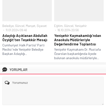
Belediye
,
Güncel
,
Manşet
,
Siyaset
Eğitim
,
Güncel
,
Yenişehir
11.01.2024 09:46
16.10.2014 20:56
Adaylığı Açıklanan Abdullah
Yenişehir Kaymakamlığı’ndan
Özyiğit’ten Teşekkür Mesajı
Anaokulu Müdürleriyle
Değerlendirme Toplantısı
Cumhuriyet Halk Partisi’ Parti
Meclisi ‘nde Yenişehir Belediye
Yenişehir Kaymakamı Dr. Mustafa
Başkan Adaylığı...
Özarslan başkanlığında ilçede
bulunan anaokulu müdürleriyle...
YORUMLAR