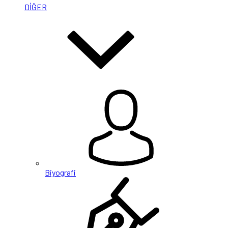
DİĞER
Biyografi