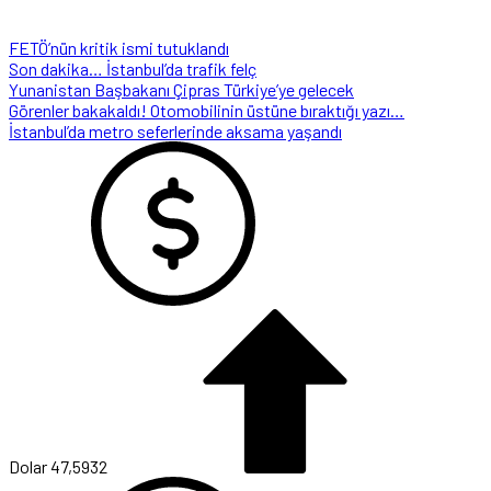
FETÖ’nün kritik ismi tutuklandı
Son dakika… İstanbul’da trafik felç
Yunanistan Başbakanı Çipras Türkiye’ye gelecek
Görenler bakakaldı! Otomobilinin üstüne bıraktığı yazı…
İstanbul’da metro seferlerinde aksama yaşandı
Dolar
47,5932