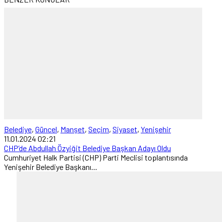
Belediye
,
Güncel
,
Manşet
,
Seçim
,
Siyaset
,
Yenişehir
11.01.2024 02:21
CHP’de Abdullah Özyiğit Belediye Başkan Adayı Oldu
Cumhuriyet Halk Partisi (CHP) Parti Meclisi toplantısında
Yenişehir Belediye Başkanı...