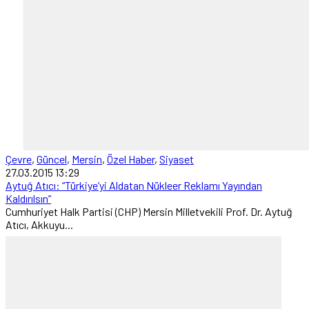
Çevre
,
Güncel
,
Mersin
,
Özel Haber
,
Siyaset
27.03.2015 13:29
Aytuğ Atıcı: “Türkiye’yi Aldatan Nükleer Reklamı Yayından
Kaldırılsın”
Cumhuriyet Halk Partisi (CHP) Mersin Milletvekili Prof. Dr. Aytuğ
Atıcı, Akkuyu...