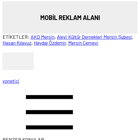
MOBİL REKLAM ALANI
ETİKETLER:
AKD Mersin
,
Alevi Kültür Dernekleri Mersin Şubesi
,
Hasan Kılavuz
,
Haydar Özdemir
,
Mersin Cemevi
yonetici
BENZER KONULAR