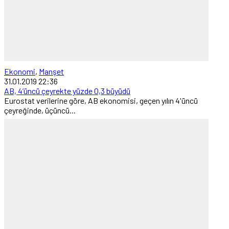
Ekonomi
,
Manşet
31.01.2019 22:36
AB, 4’üncü çeyrekte yüzde 0,3 büyüdü
Eurostat verilerine göre, AB ekonomisi, geçen yılın 4'üncü
çeyreğinde, üçüncü...