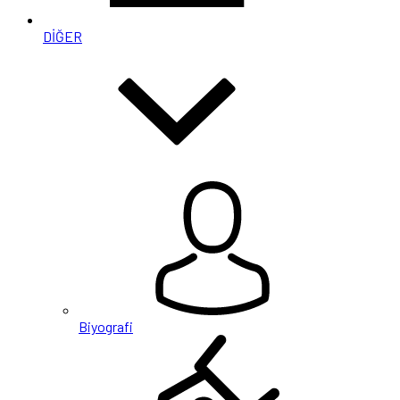
DİĞER
Biyografi