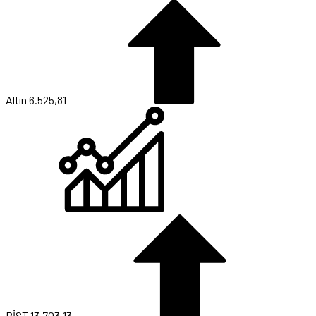
Altın
6.525,81
BİST
13.703,13