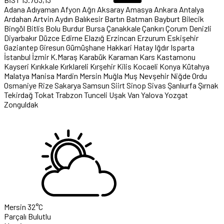
Adana
Adıyaman
Afyon
Ağrı
Aksaray
Amasya
Ankara
Antalya
Ardahan
Artvin
Aydın
Balıkesir
Bartın
Batman
Bayburt
Bilecik
Bingöl
Bitlis
Bolu
Burdur
Bursa
Çanakkale
Çankırı
Çorum
Denizli
Diyarbakır
Düzce
Edirne
Elazığ
Erzincan
Erzurum
Eskişehir
Gaziantep
Giresun
Gümüşhane
Hakkari
Hatay
Iğdır
Isparta
İstanbul
İzmir
K.Maraş
Karabük
Karaman
Kars
Kastamonu
Kayseri
Kırıkkale
Kırklareli
Kırşehir
Kilis
Kocaeli
Konya
Kütahya
Malatya
Manisa
Mardin
Mersin
Muğla
Muş
Nevşehir
Niğde
Ordu
Osmaniye
Rize
Sakarya
Samsun
Siirt
Sinop
Sivas
Şanlıurfa
Şırnak
Tekirdağ
Tokat
Trabzon
Tunceli
Uşak
Van
Yalova
Yozgat
Zonguldak
Mersin
32°C
Parçalı Bulutlu