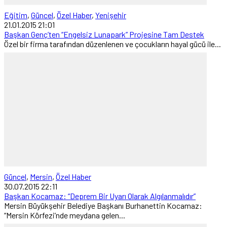
Eğitim
,
Güncel
,
Özel Haber
,
Yenişehir
21.01.2015 21:01
Başkan Genç’ten “Engelsiz Lunapark” Projesine Tam Destek
Özel bir firma tarafından düzenlenen ve çocukların hayal gücü ile...
Güncel
,
Mersin
,
Özel Haber
30.07.2015 22:11
Başkan Kocamaz: “Deprem Bir Uyarı Olarak Algılanmalıdır”
Mersin Büyükşehir Belediye Başkanı Burhanettin Kocamaz:
“Mersin Körfezi’nde meydana gelen...