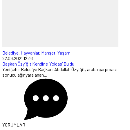
Belediye
,
Hayvanlar
,
Manşet
,
Yaşam
22.09.2021 12:16
Başkan Özyiğit Kendine ‘Yoldaş’ Buldu
Yenişehir Belediye Başkanı Abdullah Özyiğit, araba çarpması
sonucu ağır yaralanan...
YORUMLAR