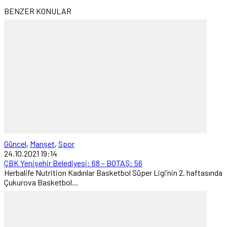
BENZER KONULAR
Güncel
,
Manşet
,
Spor
24.10.2021 19:14
ÇBK Yenişehir Belediyesi: 68 – BOTAŞ: 56
Herbalife Nutrition Kadınlar Basketbol Süper Ligi’nin 2. haftasında
Çukurova Basketbol...