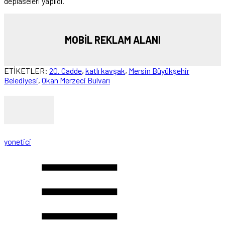
deplaseleri yapıldı.
MOBİL REKLAM ALANI
ETİKETLER:
20. Cadde
,
katlı kavşak
,
Mersin Büyükşehir
Belediyesi
,
Okan Merzeci Bulvarı
yonetici