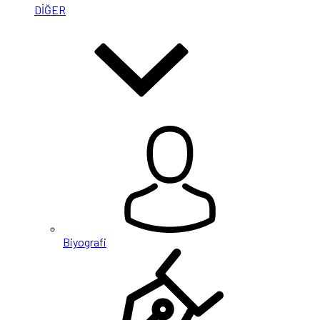
DİĞER
Biyografi