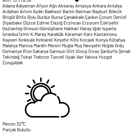
Adana
Adıyaman
Afyon
Ağrı
Aksaray
Amasya
Ankara
Antalya
Ardahan
Artvin
Aydın
Balıkesir
Bartın
Batman
Bayburt
Bilecik
Bingöl
Bitlis
Bolu
Burdur
Bursa
Çanakkale
Çankırı
Çorum
Denizli
Diyarbakır
Düzce
Edirne
Elazığ
Erzincan
Erzurum
Eskişehir
Gaziantep
Giresun
Gümüşhane
Hakkari
Hatay
Iğdır
Isparta
İstanbul
İzmir
K.Maraş
Karabük
Karaman
Kars
Kastamonu
Kayseri
Kırıkkale
Kırklareli
Kırşehir
Kilis
Kocaeli
Konya
Kütahya
Malatya
Manisa
Mardin
Mersin
Muğla
Muş
Nevşehir
Niğde
Ordu
Osmaniye
Rize
Sakarya
Samsun
Siirt
Sinop
Sivas
Şanlıurfa
Şırnak
Tekirdağ
Tokat
Trabzon
Tunceli
Uşak
Van
Yalova
Yozgat
Zonguldak
Mersin
32°C
Parçalı Bulutlu