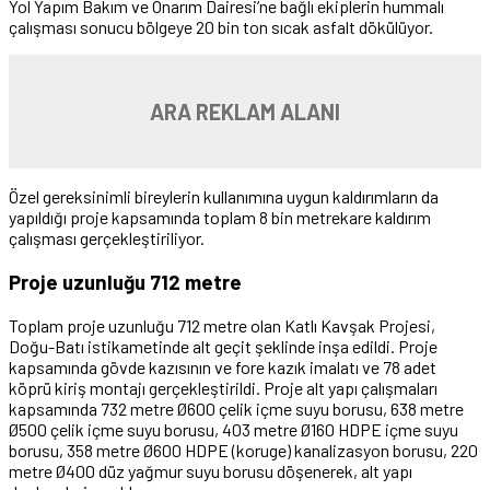
Yol Yapım Bakım ve Onarım Dairesi’ne bağlı ekiplerin hummalı
çalışması sonucu bölgeye 20 bin ton sıcak asfalt dökülüyor.
ARA REKLAM ALANI
Özel gereksinimli bireylerin kullanımına uygun kaldırımların da
yapıldığı proje kapsamında toplam 8 bin metrekare kaldırım
çalışması gerçekleştiriliyor.
Proje uzunluğu 712 metre
Toplam proje uzunluğu 712 metre olan Katlı Kavşak Projesi,
Doğu-Batı istikametinde alt geçit şeklinde inşa edildi. Proje
kapsamında gövde kazısının ve fore kazık imalatı ve 78 adet
köprü kiriş montajı gerçekleştirildi. Proje alt yapı çalışmaları
kapsamında 732 metre Ø600 çelik içme suyu borusu, 638 metre
Ø500 çelik içme suyu borusu, 403 metre Ø160 HDPE içme suyu
borusu, 358 metre Ø600 HDPE (koruge) kanalizasyon borusu, 220
metre Ø400 düz yağmur suyu borusu döşenerek, alt yapı