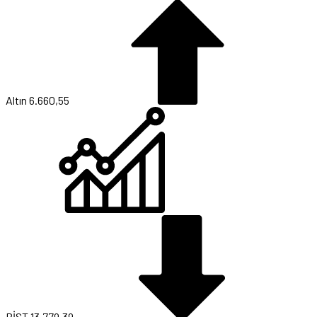
Altın
6.660,55
BİST
13.779,39