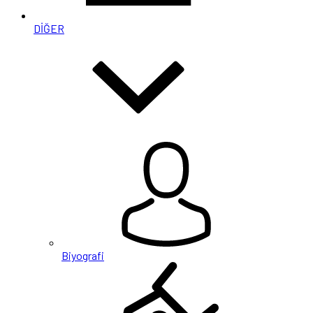
DİĞER
Biyografi