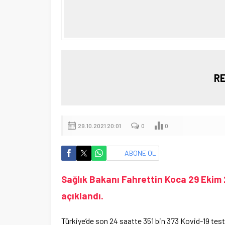
RE
29.10.2021 20:01
0
0
ABONE OL
Sağlık Bakanı Fahrettin Koca 29 Ekim 2
açıklandı.
Türkiye’de son 24 saatte 351 bin 373 Kovid-19 testi 