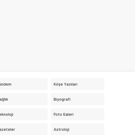
ündem
Köşe Yazıları
ağlık
Biyografi
eknoloji
Foto Galeri
azeteler
Astroloji