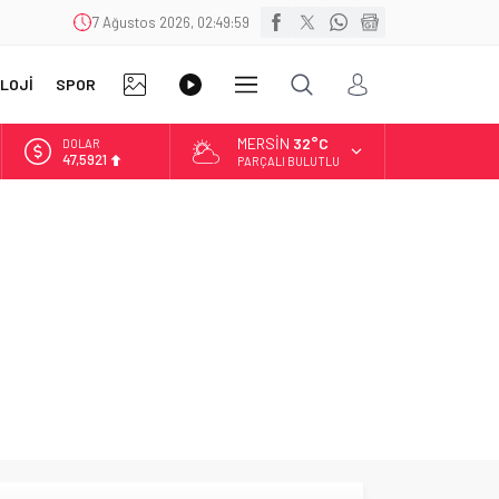
7 Ağustos 2026, 02:49:59
FOTO
VİDEO
LOJİ
SPOR
DİĞER
GALERİ
GALERİ
MERSIN
32°C
DOLAR
47,5921
PARÇALI BULUTLU
EURO
54,9747
ALTIN
6.499,25
BİST
13.798,82