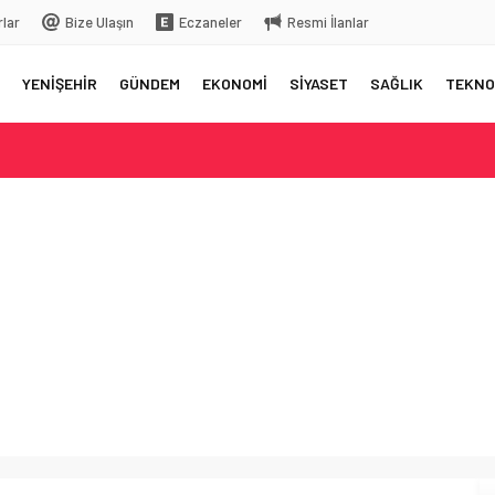
rlar
Bize Ulaşın
Eczaneler
Resmi İlanlar
YENİŞEHİR
GÜNDEM
EKONOMİ
SİYASET
SAĞLIK
TEKNO
elç
rkiye’ye gelecek
 üstüne bıraktığı yazı…
 aksama yaşandı