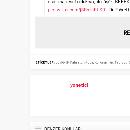
oranı maalesef oldukça çok düşük. BE
pic.twitter.com/jSBbznEUSD
— Dr. Fahret
RE
ETİKETLER:
covid-19
,
Fahrettin Koca
,
Koronavirüs Tablosu
,
yonetici
BENZER KONULAR