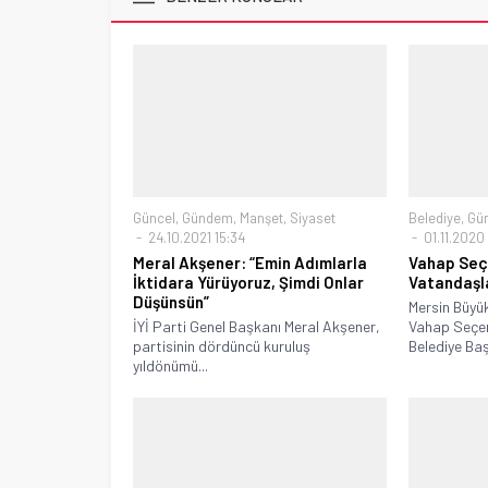
Güncel
,
Gündem
,
Manşet
,
Siyaset
Belediye
,
Gü
24.10.2021 15:34
01.11.2020
Meral Akşener: “Emin Adımlarla
Vahap Seçe
İktidara Yürüyoruz, Şimdi Onlar
Vatandaşla
Düşünsün”
Mersin Büyü
İYİ Parti Genel Başkanı Meral Akşener,
Vahap Seçer
partisinin dördüncü kuruluş
Belediye Baş
yıldönümü...