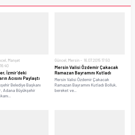
ncel
,
Manşet
Güncel
,
Mersin
16.07.2015 17:50
 16:40
Mersin Valisi Özdemir Çakacak
r, İzmir’deki
Ramazan Bayramını Kutladı
rın Acısını Paylaştı
Mersin Valisi Özdemir Çakacak
kşehir Belediye Başkanı
Ramazan Bayramını Kutladı Bolluk,
, Adana Büyükşehir
bereket ve...
kanı...