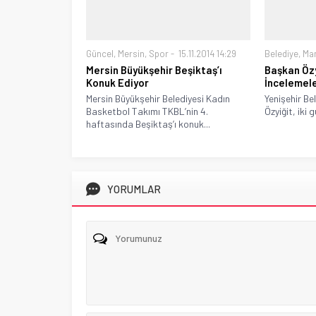
Güncel
,
Mersin
,
Spor
15.11.2014 14:29
Belediye
,
Ma
Mersin Büyükşehir Beşiktaş’ı
Başkan Öz
Konuk Ediyor
İncelemel
Mersin Büyükşehir Belediyesi Kadın
Yenişehir Be
Basketbol Takımı TKBL’nin 4.
Özyiğit, iki 
haftasında Beşiktaş’ı konuk...
YORUMLAR