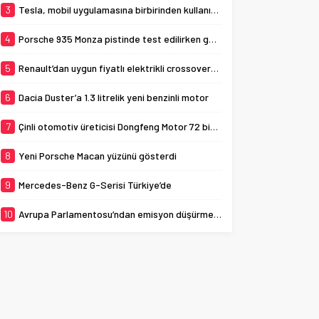
3
Tesla, mobil uygulamasına birbirinden kullanışlı 3 yeni özellik ekledi
4
Porsche 935 Monza pistinde test edilirken görüldü
5
Renault’dan uygun fiyatlı elektrikli crossover: Renault K-ZE
6
Dacia Duster’a 1.3 litrelik yeni benzinli motor
7
Çinli otomotiv üreticisi Dongfeng Motor 72 bin aracı geri çağırıyor
8
Yeni Porsche Macan yüzünü gösterdi
9
Mercedes-Benz G-Serisi Türkiye’de
10
Avrupa Parlamentosu’ndan emisyon düşürme adımı