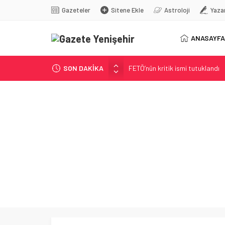
Gazeteler
Sitene Ekle
Astroloji
Yaza
ANASAYFA
SON DAKİKA
FETÖ’nün kritik ismi tutuklandı
Son dakika… İstanbul’da trafik f
Yunanistan Başbakanı Çipras Tü
Görenler bakakaldı! Otomobilinin
İstanbul’da metro seferlerinde