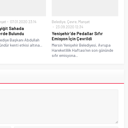
nşet
07.01.2020 23:14
Belediye
,
Çevre
,
Manşet
23.09.2020 12:34
yiğit Sahada
erde Bulundu
Yenişehir’de Pedallar Sıfır
Emisyon İçin Çevrildi
lediye Başkanı Abdullah
gündür kenti etkisi altına...
Mersin Yenişehir Belediyesi, Avrupa
Hareketlilik Haftası’nın son gününde
sıfır emisyona...