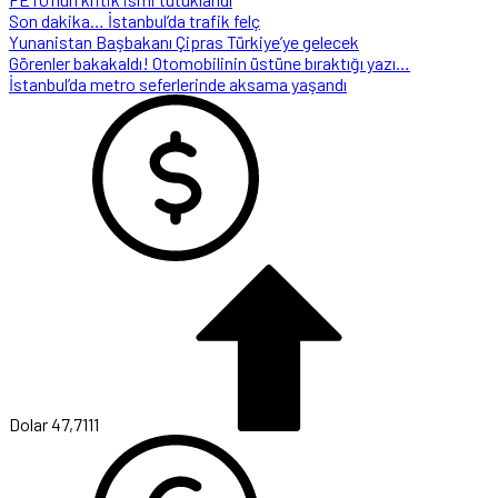
Son dakika… İstanbul’da trafik felç
Yunanistan Başbakanı Çipras Türkiye’ye gelecek
Görenler bakakaldı! Otomobilinin üstüne bıraktığı yazı…
İstanbul’da metro seferlerinde aksama yaşandı
Dolar
47,7111