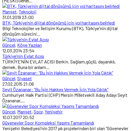
(MESKİ) Genel...
Manşet
,
Teknoloji
31.01.2019 23:00
BTK, Türkiye’nin dijital dönüşümü için yol haritasını belirledi
Bilgi Teknolojiler ve İletişim Kurumu (BTK), Türkiye'nin dijital
dönüşüm sürecini...
Güncel
,
Köşe Yazıları
12.03.2014 23:54
Türkiye’nin Evlat Acısı
TÜRKİYE’NİN EVLAT ACISI Berkin. Sağlam,güçlü, dayanıklı,
demek. Buna bir anlam...
Güncel
,
Siyaset
27.02.2015 21:06
Seyit Özananar: “Bu İşin Hakkını Vermek İçin Yola Çıktık”
Cumhuriyet Halk Partisi (CHP) Mersin Milletvekili Aday Adayı Seyit
Özananar,...
Güncel
,
Manşet
,
Spor
,
Yenişehir
10.07.2017 20:52
Güvenevler Spor Kompleksi Yapımı Tamamlandı
Yenişehir Belediyesi’nin 2017 yılı projelerinden biri olan “Güvenevler