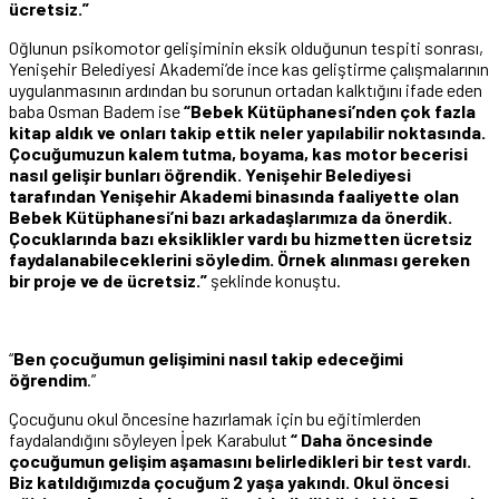
ücretsiz.”
Oğlunun psikomotor gelişiminin eksik olduğunun tespiti sonrası,
Yenişehir Belediyesi Akademi’de ince kas geliştirme çalışmalarının
uygulanmasının ardından bu sorunun ortadan kalktığını ifade eden
baba Osman Badem ise
“Bebek Kütüphanesi’nden çok fazla
kitap aldık ve onları takip ettik neler yapılabilir noktasında.
Çocuğumuzun kalem tutma, boyama, kas motor becerisi
nasıl gelişir bunları öğrendik. Yenişehir Belediyesi
tarafından Yenişehir Akademi binasında faaliyette olan
Bebek Kütüphanesi’ni bazı arkadaşlarımıza da önerdik.
Çocuklarında bazı eksiklikler vardı bu hizmetten ücretsiz
faydalanabileceklerini söyledim. Örnek alınması gereken
bir proje ve de ücretsiz.”
şeklinde konuştu.
“
Ben çocuğumun gelişimini nasıl takip edeceğimi
öğrendim
.”
Çocuğunu okul öncesine hazırlamak için bu eğitimlerden
faydalandığını söyleyen İpek Karabulut
“ Daha öncesinde
çocuğumun gelişim aşamasını belirledikleri bir test vardı.
Biz katıldığımızda çocuğum 2 yaşa yakındı. Okul öncesi