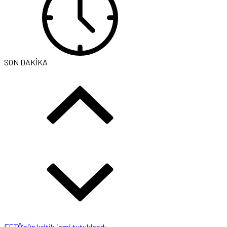
SON DAKİKA
FETÖ’nün kritik ismi tutuklandı