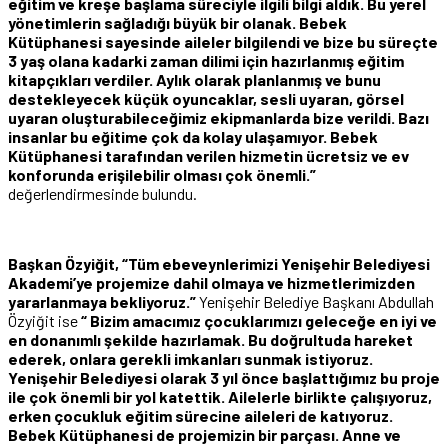
eğitim ve kreşe başlama süreciyle ilgili bilgi aldık. Bu yerel
yönetimlerin sağladığı büyük bir olanak. Bebek
Kütüphanesi sayesinde aileler bilgilendi ve bize bu süreçte
3 yaş olana kadarki zaman dilimi için hazırlanmış eğitim
kitapçıkları verdiler. Aylık olarak planlanmış ve bunu
destekleyecek küçük oyuncaklar, sesli uyaran, görsel
uyaran oluşturabileceğimiz ekipmanlarda bize verildi. Bazı
insanlar bu eğitime çok da kolay ulaşamıyor. Bebek
Kütüphanesi tarafından verilen hizmetin ücretsiz ve ev
konforunda erişilebilir olması çok önemli.”
değerlendirmesinde bulundu.
Başkan Özyiğit, “Tüm ebeveynlerimizi Yenişehir Belediyesi
Akademi’ye projemize dahil olmaya ve hizmetlerimizden
yararlanmaya bekliyoruz.”
Yenişehir Belediye Başkanı Abdullah
Özyiğit ise
“ Bizim amacımız çocuklarımızı geleceğe en iyi ve
en donanımlı şekilde hazırlamak. Bu doğrultuda hareket
ederek, onlara gerekli imkanları sunmak istiyoruz.
Yenişehir Belediyesi olarak 3 yıl önce başlattığımız bu proje
ile çok önemli bir yol katettik. Ailelerle birlikte çalışıyoruz,
erken çocukluk eğitim sürecine aileleri de katıyoruz.
Bebek Kütüphanesi de projemizin bir parçası. Anne ve