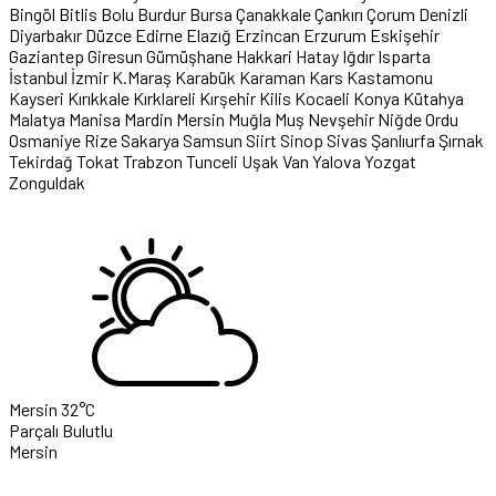
Bingöl
Bitlis
Bolu
Burdur
Bursa
Çanakkale
Çankırı
Çorum
Denizli
Diyarbakır
Düzce
Edirne
Elazığ
Erzincan
Erzurum
Eskişehir
Gaziantep
Giresun
Gümüşhane
Hakkari
Hatay
Iğdır
Isparta
İstanbul
İzmir
K.Maraş
Karabük
Karaman
Kars
Kastamonu
Kayseri
Kırıkkale
Kırklareli
Kırşehir
Kilis
Kocaeli
Konya
Kütahya
Malatya
Manisa
Mardin
Mersin
Muğla
Muş
Nevşehir
Niğde
Ordu
Osmaniye
Rize
Sakarya
Samsun
Siirt
Sinop
Sivas
Şanlıurfa
Şırnak
Tekirdağ
Tokat
Trabzon
Tunceli
Uşak
Van
Yalova
Yozgat
Zonguldak
Mersin
32°C
Parçalı Bulutlu
Mersin