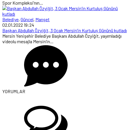
Spor Kompleksi’nın...
Belediye
,
Güncel
,
Manşet
02.01.2022 19:24
Başkan Abdullah Özyiğit, 3 Ocak Mersin’in Kurtuluş Gününü kutladı
Mersin Yenişehir Belediye Başkanı Abdullah Özyiğit, yayımladığı
videolu mesajla Mersin’in...
YORUMLAR