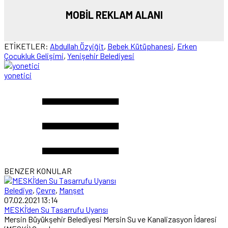
MOBİL REKLAM ALANI
ETİKETLER:
Abdullah Özyiğit
,
Bebek Kütüphanesi
,
Erken
Çocukluk Gelişimi
,
Yenişehir Belediyesi
yonetici
BENZER KONULAR
Belediye
,
Çevre
,
Manşet
07.02.2021 13:14
MESKİ’den Su Tasarrufu Uyarısı
Mersin Büyükşehir Belediyesi Mersin Su ve Kanalizasyon İdaresi