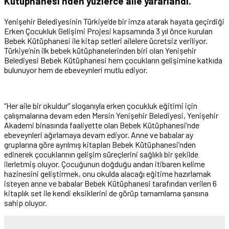
Kütüphanesi’nden yüzlerce aile yararlandı.
Yenişehir Belediyesinin Türkiye’de bir imza atarak hayata geçirdiği
Erken Çocukluk Gelişimi Projesi kapsamında 3 yıl önce kurulan
Bebek Kütüphanesi ile kitap setleri ailelere ücretsiz veriliyor.
Türkiye’nin ilk bebek kütüphanelerinden biri olan Yenişehir
Belediyesi Bebek Kütüphanesi hem çocukların gelişimine katkıda
bulunuyor hem de ebeveynleri mutlu ediyor.
“Her aile bir okuldur” sloganıyla erken çocukluk eğitimi için
çalışmalarına devam eden Mersin Yenişehir Belediyesi, Yenişehir
Akademi binasında faaliyette olan Bebek Kütüphanesi’nde
ebeveynleri ağırlamaya devam ediyor. Anne ve babalar ay
gruplarına göre ayrılmış kitapları Bebek Kütüphanesi’nden
edinerek çocuklarının gelişim süreçlerini sağlıklı bir şekilde
ilerletmiş oluyor. Çocuğunun doğduğu andan itibaren kelime
hazinesini geliştirmek, onu okulda alacağı eğitime hazırlamak
isteyen anne ve babalar Bebek Kütüphanesi tarafından verilen 6
kitaplık set ile kendi eksiklerini de görüp tamamlama şansına
sahip oluyor.