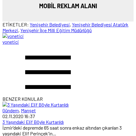
MOBİL REKLAM ALANI
ETİKETLER:
Yenişehir Belediyesi
,
Yenişehir Belediyesi Atatürk
Merkezi
,
Yenişehir İlçe Milli Eğitim Müdürlüğü
yonetici
BENZER KONULAR
Gündem
,
Manşet
02.11.2020 16:37
3 Yaşındaki Elif Böyle Kurtarıldı
İzmir'deki depremde 65 saat sonra enkaz altından çıkarılan 3
yaşındaki Elif Perinçek'in...