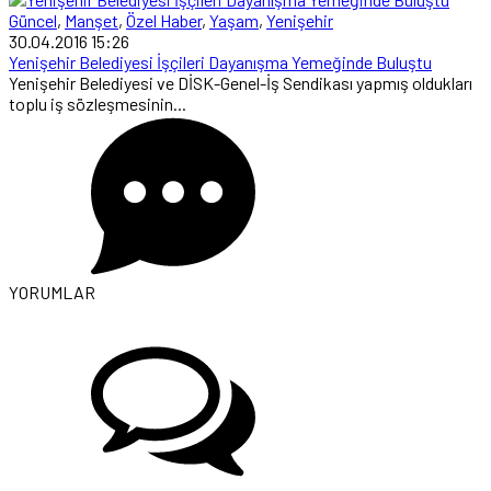
Güncel
,
Manşet
,
Özel Haber
,
Yaşam
,
Yenişehir
30.04.2016 15:26
Yenişehir Belediyesi İşçileri Dayanışma Yemeğinde Buluştu
Yenişehir Belediyesi ve DİSK-Genel-İş Sendikası yapmış oldukları
toplu iş sözleşmesinin...
YORUMLAR