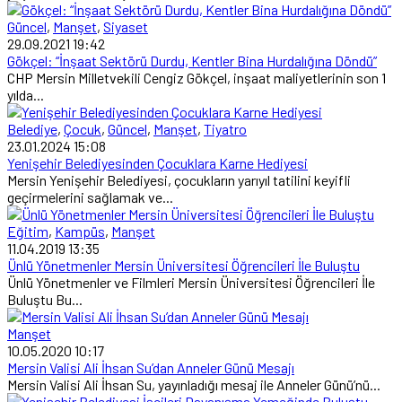
Güncel
,
Manşet
,
Siyaset
29.09.2021 19:42
Gökçel: “İnşaat Sektörü Durdu, Kentler Bina Hurdalığına Döndü”
CHP Mersin Milletvekili Cengiz Gökçel, inşaat maliyetlerinin son 1
yılda...
Belediye
,
Çocuk
,
Güncel
,
Manşet
,
Tiyatro
23.01.2024 15:08
Yenişehir Belediyesinden Çocuklara Karne Hediyesi
Mersin Yenişehir Belediyesi, çocukların yarıyıl tatilini keyifli
geçirmelerini sağlamak ve...
Eğitim
,
Kampüs
,
Manşet
11.04.2019 13:35
Ünlü Yönetmenler Mersin Üniversitesi Öğrencileri İle Buluştu
Ünlü Yönetmenler ve Filmleri Mersin Üniversitesi Öğrencileri İle
Buluştu Bu...
Manşet
10.05.2020 10:17
Mersin Valisi Ali İhsan Su’dan Anneler Günü Mesajı
Mersin Valisi Ali İhsan Su, yayınladığı mesaj ile Anneler Günü’nü...