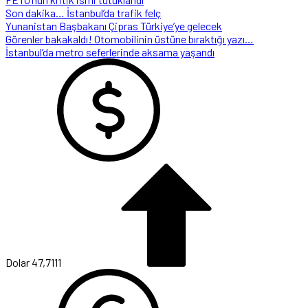
Son dakika… İstanbul’da trafik felç
Yunanistan Başbakanı Çipras Türkiye’ye gelecek
Görenler bakakaldı! Otomobilinin üstüne bıraktığı yazı…
İstanbul’da metro seferlerinde aksama yaşandı
Dolar
47,7111