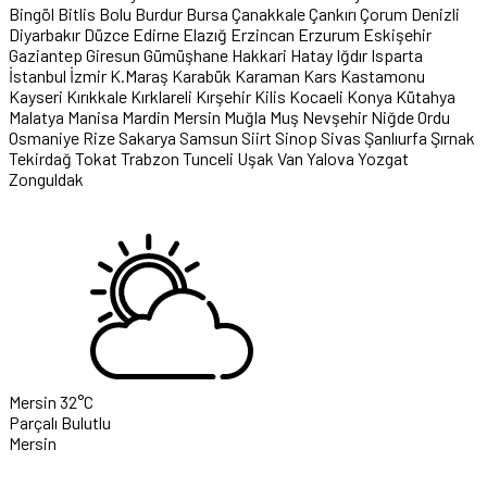
Bingöl
Bitlis
Bolu
Burdur
Bursa
Çanakkale
Çankırı
Çorum
Denizli
Diyarbakır
Düzce
Edirne
Elazığ
Erzincan
Erzurum
Eskişehir
Gaziantep
Giresun
Gümüşhane
Hakkari
Hatay
Iğdır
Isparta
İstanbul
İzmir
K.Maraş
Karabük
Karaman
Kars
Kastamonu
Kayseri
Kırıkkale
Kırklareli
Kırşehir
Kilis
Kocaeli
Konya
Kütahya
Malatya
Manisa
Mardin
Mersin
Muğla
Muş
Nevşehir
Niğde
Ordu
Osmaniye
Rize
Sakarya
Samsun
Siirt
Sinop
Sivas
Şanlıurfa
Şırnak
Tekirdağ
Tokat
Trabzon
Tunceli
Uşak
Van
Yalova
Yozgat
Zonguldak
Mersin
32°C
Parçalı Bulutlu
Mersin