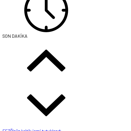
SON DAKİKA
FETÖ’nün kritik ismi tutuklandı