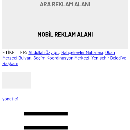
ARA REKLAM ALANI
MOBİL REKLAM ALANI
ETİKETLER:
Abdullah Özyiğit
,
Bahçelievler Mahallesi
,
Okan
Merzeci Bulvarı
,
Seçim Koordinasyon Merkezi
,
Yenişehir Belediye
Başkanı
yonetici