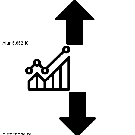
Altın
6.662,10
BİST
13.779,39