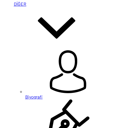
DİĞER
Biyografi