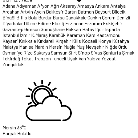
Adana
Adıyaman
Afyon
Ağrı
Aksaray
Amasya
Ankara
Antalya
Ardahan
Artvin
Aydın
Balıkesir
Bartın
Batman
Bayburt
Bilecik
Bingöl
Bitlis
Bolu
Burdur
Bursa
Çanakkale
Çankırı
Çorum
Denizli
Diyarbakır
Düzce
Edirne
Elazığ
Erzincan
Erzurum
Eskişehir
Gaziantep
Giresun
Gümüşhane
Hakkari
Hatay
Iğdır
Isparta
İstanbul
İzmir
K.Maraş
Karabük
Karaman
Kars
Kastamonu
Kayseri
Kırıkkale
Kırklareli
Kırşehir
Kilis
Kocaeli
Konya
Kütahya
Malatya
Manisa
Mardin
Mersin
Muğla
Muş
Nevşehir
Niğde
Ordu
Osmaniye
Rize
Sakarya
Samsun
Siirt
Sinop
Sivas
Şanlıurfa
Şırnak
Tekirdağ
Tokat
Trabzon
Tunceli
Uşak
Van
Yalova
Yozgat
Zonguldak
Mersin
33°C
Parçalı Bulutlu