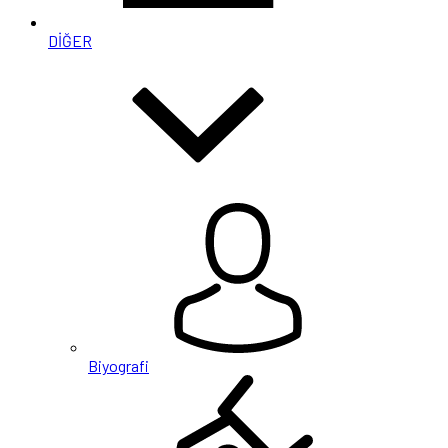
DİĞER
Biyografi