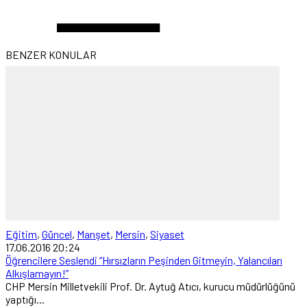
BENZER KONULAR
Eğitim
,
Güncel
,
Manşet
,
Mersin
,
Siyaset
17.06.2016 20:24
Öğrencilere Seslendi “Hırsızların Peşinden Gitmeyin, Yalancıları
Alkışlamayın!”
CHP Mersin Milletvekili Prof. Dr. Aytuğ Atıcı, kurucu müdürlüğünü
yaptığı...