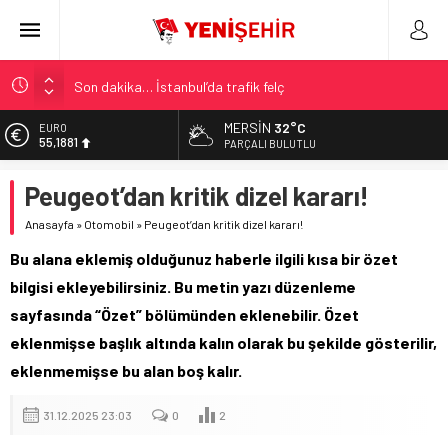
Son dakika… İstanbul’da trafik felç
Yunanistan Başbakanı Çipras Türkiye’ye gelecek
MERSIN
32°C
EURO
55,1881
Görenler bakakaldı! Otomobilinin üstüne bıraktığı yazı…
PARÇALI BULUTLU
İstanbul’da metro seferlerinde aksama yaşandı
ALTIN
Peugeot’dan kritik dizel kararı!
6.660,55
FETÖ’nün kritik ismi tutuklandı
Anasayfa
»
Otomobil
»
Peugeot’dan kritik dizel kararı!
BİST
13.779,39
Bu alana eklemiş olduğunuz haberle ilgili kısa bir özet
DOLAR
bilgisi ekleyebilirsiniz. Bu metin yazı düzenleme
47,7111
sayfasında “Özet” bölümünden eklenebilir. Özet
eklenmişse başlık altında kalın olarak bu şekilde gösterilir,
eklenmemişse bu alan boş kalır.
31.12.2025 23:03
0
2