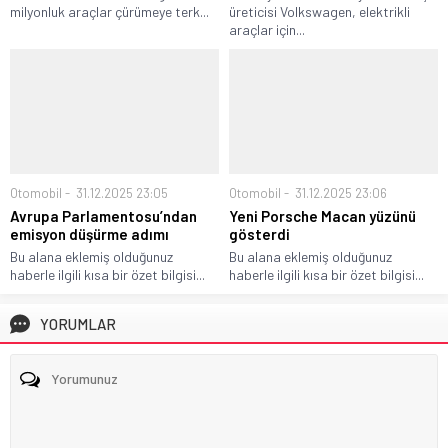
milyonluk araçlar çürümeye terk...
üreticisi Volkswagen, elektrikli
araçlar için...
Otomobil
31.12.2025 23:05
Otomobil
31.12.2025 23:06
Avrupa Parlamentosu’ndan
Yeni Porsche Macan yüzünü
emisyon düşürme adımı
gösterdi
Bu alana eklemiş olduğunuz
Bu alana eklemiş olduğunuz
haberle ilgili kısa bir özet bilgisi...
haberle ilgili kısa bir özet bilgisi...
YORUMLAR