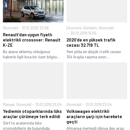
Otomobil
31.12.2025 23:06
Ekonomi
,
Gündem
,
Otomobil
30.12.2019 15:55
Renault’dan uygun fiyatlı
elektrikli crossover: Renault
2020’de en yüksek trafik
K-ZE
cezası 32.719 TL
Bu alana eklemiş olduğunuz
Yeni yılda en düşük trafik cezası
haberle ilgili kısa bir özet bilgisi...
104 lirayla taşıma sınırı...
Manşet
,
Otomobil
31.01.2019 23:04
Otomobil
31.01.2019 23:04
Yediemin otoparklarında lüks
Volkswagen elektrikli
araçlar çürümeye terk edildi
araçların şarjı için harekete
geçti
Siirt’te aralarında lüks
otomobillerin de bulunduğu
Almanya merkezli dünya dev araç