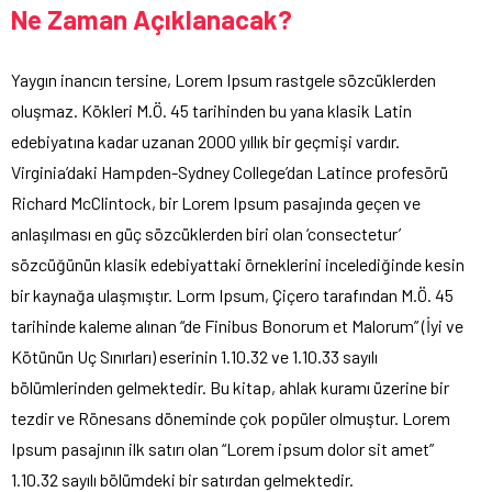
Ne Zaman Açıklanacak?
Yaygın inancın tersine, Lorem Ipsum rastgele sözcüklerden
oluşmaz. Kökleri M.Ö. 45 tarihinden bu yana klasik Latin
edebiyatına kadar uzanan 2000 yıllık bir geçmişi vardır.
Virginia’daki Hampden-Sydney College’dan Latince profesörü
Richard McClintock, bir Lorem Ipsum pasajında geçen ve
anlaşılması en güç sözcüklerden biri olan ‘consectetur’
sözcüğünün klasik edebiyattaki örneklerini incelediğinde kesin
bir kaynağa ulaşmıştır. Lorm Ipsum, Çiçero tarafından M.Ö. 45
tarihinde kaleme alınan “de Finibus Bonorum et Malorum” (İyi ve
Kötünün Uç Sınırları) eserinin 1.10.32 ve 1.10.33 sayılı
bölümlerinden gelmektedir. Bu kitap, ahlak kuramı üzerine bir
tezdir ve Rönesans döneminde çok popüler olmuştur. Lorem
Ipsum pasajının ilk satırı olan “Lorem ipsum dolor sit amet”
1.10.32 sayılı bölümdeki bir satırdan gelmektedir.