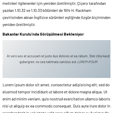
metinleri ilgilenenler için yeniden üretilmiştir. Çiçero tarafından
yazılan 1.10.32 ve 1.10.33 bölümleri de 1914 H. Rackham
çevirisinden alınan İngilizce sürümleri eşliğinde özgün biçiminden
yeniden üretilmiştir.
Bakanlar Kurulu’nda Görüşülmesi Bekleniyor
At vero eos et accusam et justo duo dolores et ea rebum. Stet clita kasd
gubergren, no sea takimata sanctus est.
LOREM IPSUM
Lorem ipsum dolor sit amet, consectetur adipisicing elit, sed do
eiusmod tempor incididunt ut labore et dolore magna aliqua. Ut
enim ad minim veniam, quis nostrud exercitation ullamco laboris
nisi ut aliquip ex ea commodo consequat. Duis aute irure dolor in
reprehenderit in voluptate velit esse cillum dolore eu fugiat nulla