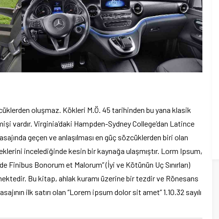
üklerden oluşmaz. Kökleri M.Ö. 45 tarihinden bu yana klasik
çmişi vardır. Virginia’daki Hampden-Sydney College’dan Latince
sajında geçen ve anlaşılması en güç sözcüklerden biri olan
klerini incelediğinde kesin bir kaynağa ulaşmıştır. Lorm Ipsum,
“de Finibus Bonorum et Malorum” (İyi ve Kötünün Uç Sınırları)
lmektedir. Bu kitap, ahlak kuramı üzerine bir tezdir ve Rönesans
ının ilk satırı olan “Lorem ipsum dolor sit amet” 1.10.32 sayılı