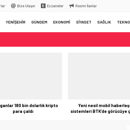
rlar
Bize Ulaşın
Eczaneler
Resmi İlanlar
YENİŞEHİR
GÜNDEM
EKONOMİ
SİYASET
SAĞLIK
TEKNO
elç
rkiye’ye gelecek
 üstüne bıraktığı yazı…
 aksama yaşandı
ni nesil mobil haberleşme
Xiaomi bu kez 5 kameralı t
mleri BTK’de görücüye çıkacak
yapıyor!