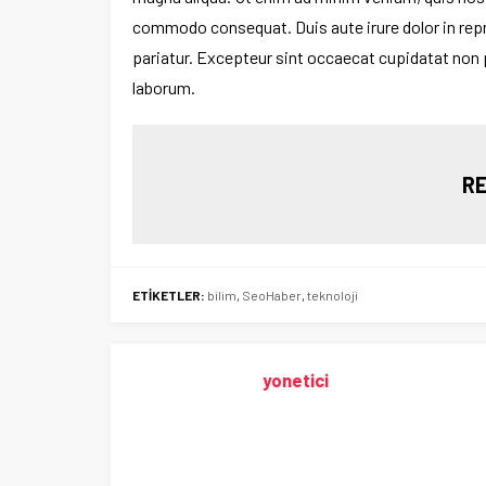
commodo consequat. Duis aute irure dolor in repreh
pariatur. Excepteur sint occaecat cupidatat non pr
laborum.
RE
ETİKETLER:
bilim
,
SeoHaber
,
teknoloji
yonetici