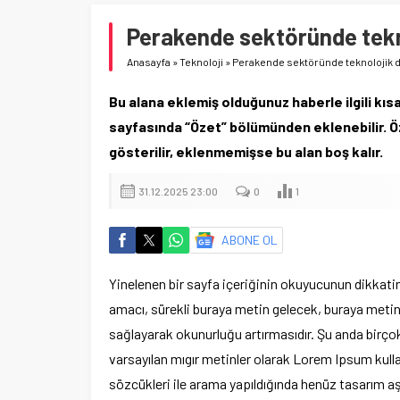
Perakende sektöründe tek
Anasayfa
»
Teknoloji
»
Perakende sektöründe teknolojik
Bu alana eklemiş olduğunuz haberle ilgili kısa
sayfasında “Özet” bölümünden eklenebilir. Öz
gösterilir, eklenmemişse bu alan boş kalır.
31.12.2025 23:00
0
1
ABONE OL
Yinelenen bir sayfa içeriğinin okuyucunun dikkatin
amacı, sürekli buraya metin gelecek, buraya metin
sağlayarak okunurluğu artırmasıdır. Şu anda birço
varsayılan mıgır metinler olarak Lorem Ipsum kul
sözcükleri ile arama yapıldığında henüz tasarım aşa