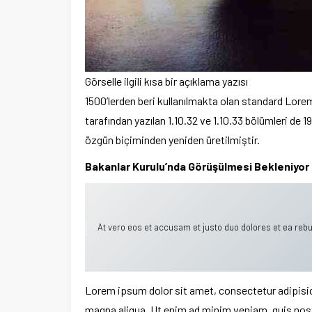
Görselle ilgili kısa bir açıklama yazısı
1500’lerden beri kullanılmakta olan standard Lorem 
tarafından yazılan 1.10.32 ve 1.10.33 bölümleri de 
özgün biçiminden yeniden üretilmiştir.
Bakanlar Kurulu’nda Görüşülmesi Bekleniyor
At vero eos et accusam et justo duo dolores et ea rebu
Lorem ipsum dolor sit amet, consectetur adipisici
magna aliqua. Ut enim ad minim veniam, quis nostr