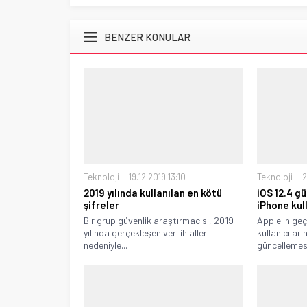
BENZER KONULAR
Teknoloji
19.12.2019 13:10
Teknoloji
2
2019 yılında kullanılan en kötü
iOS 12.4 g
şifreler
iPhone kul
Bir grup güvenlik araştırmacısı, 2019
Apple'ın geç
yılında gerçekleşen veri ihlalleri
kullanıcılar
nedeniyle...
güncellemesi