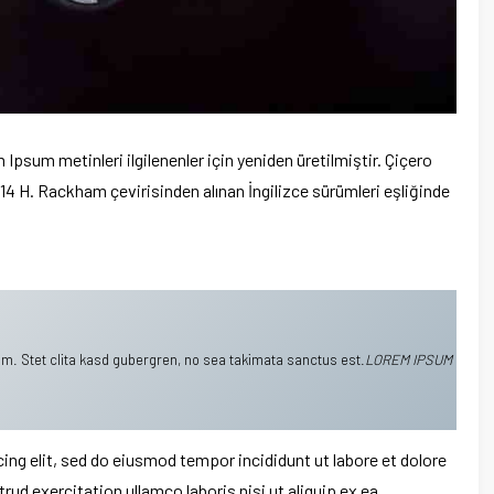
Ipsum metinleri ilgilenenler için yeniden üretilmiştir. Çiçero
1914 H. Rackham çevirisinden alınan İngilizce sürümleri eşliğinde
m. Stet clita kasd gubergren, no sea takimata sanctus est.
LOREM IPSUM
ng elit, sed do eiusmod tempor incididunt ut labore et dolore
ud exercitation ullamco laboris nisi ut aliquip ex ea