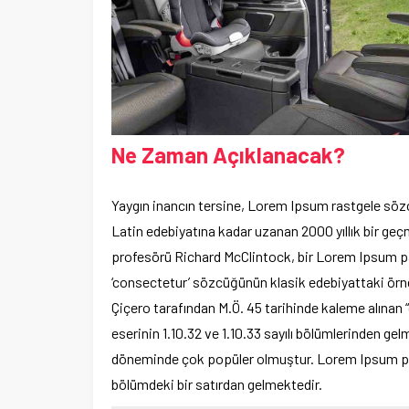
Ne Zaman Açıklanacak?
Yaygın inancın tersine, Lorem Ipsum rastgele sözc
Latin edebiyatına kadar uzanan 2000 yıllık bir ge
profesörü Richard McClintock, bir Lorem Ipsum pa
‘consectetur’ sözcüğünün klasik edebiyattaki örne
Çiçero tarafından M.Ö. 45 tarihinde kaleme alınan 
eserinin 1.10.32 ve 1.10.33 sayılı bölümlerinden ge
döneminde çok popüler olmuştur. Lorem Ipsum pasaj
bölümdeki bir satırdan gelmektedir.