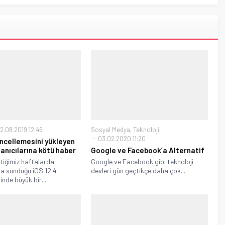
2.08.2019 12:46
Sosyal Medya
,
Teknoloji
03.02.2020 11:20
üncellemesini yükleyen
lanıcılarına kötü haber
Google ve Facebook’a Alternatif
tiğimiz haftalarda
Google ve Facebook gibi teknoloji
ına sunduğu iOS 12.4
devleri gün geçtikçe daha çok...
nde büyük bir...