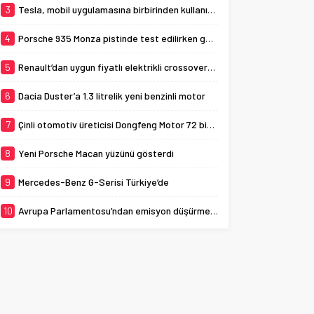
3
Tesla, mobil uygulamasına birbirinden kullanışlı 3 yeni özellik ekledi
4
Porsche 935 Monza pistinde test edilirken görüldü
5
Renault’dan uygun fiyatlı elektrikli crossover: Renault K-ZE
6
Dacia Duster’a 1.3 litrelik yeni benzinli motor
7
Çinli otomotiv üreticisi Dongfeng Motor 72 bin aracı geri çağırıyor
8
Yeni Porsche Macan yüzünü gösterdi
9
Mercedes-Benz G-Serisi Türkiye’de
10
Avrupa Parlamentosu’ndan emisyon düşürme adımı