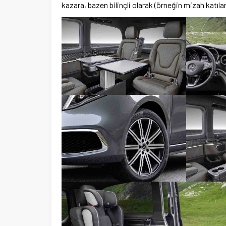
kazara, bazen bilinçli olarak (örneğin mizah katılara