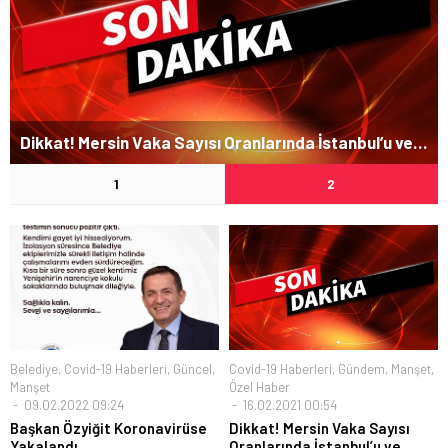
Dikkat! Mersin Vaka Sayısı Oranlarında İstanbul’u ve Ankara’yı Solladı…
1
2
Belediye
,
Covid-19 Haberleri
,
Güncel
,
Covid-19 Haberleri
,
Gündem
,
Manşet
,
Manşet
Özel Haber
09.02.2022 09:24
16.02.2021 00:54
Başkan Özyiğit Koronavirüse
Dikkat! Mersin Vaka Sayısı
Yakalandı
Oranlarında İstanbul’u ve