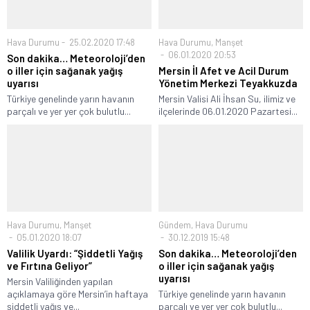
Hava Durumu
25.02.2020 17:48
Hava Durumu
,
Manşet
06.01.2020 20:53
Son dakika… Meteoroloji’den
o iller için sağanak yağış
Mersin İl Afet ve Acil Durum
uyarısı
Yönetim Merkezi Teyakkuzda
Türkiye genelinde yarın havanın
Mersin Valisi Ali İhsan Su, ilimiz ve
parçalı ve yer yer çok bulutlu...
ilçelerinde 06.01.2020 Pazartesi...
Hava Durumu
,
Manşet
Gündem
,
Hava Durumu
05.01.2020 18:07
30.12.2019 15:48
Valilik Uyardı: “Şiddetli Yağış
Son dakika… Meteoroloji’den
ve Fırtına Geliyor”
o iller için sağanak yağış
uyarısı
Mersin Valiliğinden yapılan
açıklamaya göre Mersin’in haftaya
Türkiye genelinde yarın havanın
şiddetli yağış ve...
parçalı ve yer yer çok bulutlu...