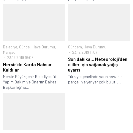
Belediye
,
Güncel
,
Hava Durumu
,
Gündem
,
Hava Durumu
Manşet
23.12.2019 11:07
23.12.2019 16:05
Son dakika… Meteoroloji’den
Mersin’de Karda Mahsur
o iller için sağanak yağış
Kaldılar
uyarısı
Mersin Büyükşehir Belediyesi Yol
Türkiye genelinde yarın havanın
Yapım Bakım ve Onarım Dairesi
parçalı ve yer yer çok bulutlu...
Başkanlığı’na...