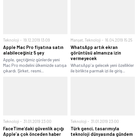
Teknoloji
19.12.2019 13:09
Manşet
,
Teknoloji
16.04.2019 15:25
Apple Mac Pro fiyatına satın
WhatsApp artık ekran
alabileceğiniz 5 şey
görüntüsü almanıza izin
vermeyecek
Apple, geçtiğimiz günlerde yeni
Mac Pro modelini ülkemizde satışa
WhatsApp'a gelecek yeni özellikler
çıkardı. Şirket, resmi...
ile birlikte parmak izi ile giriş...
Teknoloji
31.01.2019 23:00
Teknoloji
31.01.2019 23:00
FaceTime’daki güvenlik açığı
Türk genci, tasarımıyla
Apple’a çok önceden haber
teknoloji dünyasında gündem