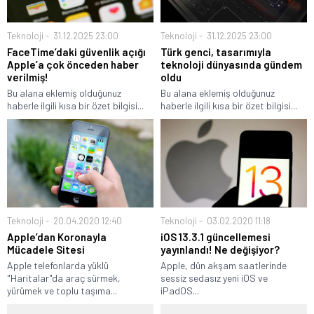
Teknoloji
31.12.2025 23:00
Teknoloji
31.12.2025 23:00
FaceTime’daki güvenlik açığı
Türk genci, tasarımıyla
Apple’a çok önceden haber
teknoloji dünyasında gündem
verilmiş!
oldu
Bu alana eklemiş olduğunuz
Bu alana eklemiş olduğunuz
haberle ilgili kısa bir özet bilgisi...
haberle ilgili kısa bir özet bilgisi...
Teknoloji
20.04.2020 12:40
Teknoloji
03.02.2020 11:18
Apple’dan Koronayla
iOS 13.3.1 güncellemesi
Mücadele Sitesi
yayınlandı! Ne değişiyor?
Apple telefonlarda yüklü
Apple, dün akşam saatlerinde
"Haritalar"da araç sürmek,
sessiz sedasız yeni iOS ve
yürümek ve toplu taşıma...
iPadOS...