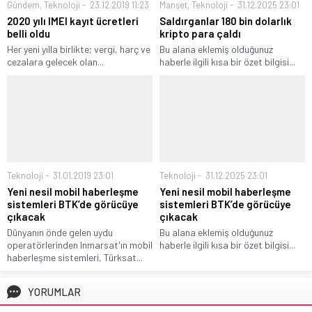
Gündem
,
Teknoloji
23.12.2019 11:23
Manşet
,
Teknoloji
31.12.2025 23:01
2020 yılı IMEI kayıt ücretleri
Saldırganlar 180 bin dolarlık
belli oldu
kripto para çaldı
Her yeni yılla birlikte; vergi, harç ve
Bu alana eklemiş olduğunuz
cezalara gelecek olan...
haberle ilgili kısa bir özet bilgisi...
Teknoloji
31.01.2019 23:01
Teknoloji
31.12.2025 23:01
Yeni nesil mobil haberleşme
Yeni nesil mobil haberleşme
sistemleri BTK’de görücüye
sistemleri BTK’de görücüye
çıkacak
çıkacak
Dünyanın önde gelen uydu
Bu alana eklemiş olduğunuz
operatörlerinden Inmarsat'ın mobil
haberle ilgili kısa bir özet bilgisi...
haberleşme sistemleri, Türksat...
YORUMLAR