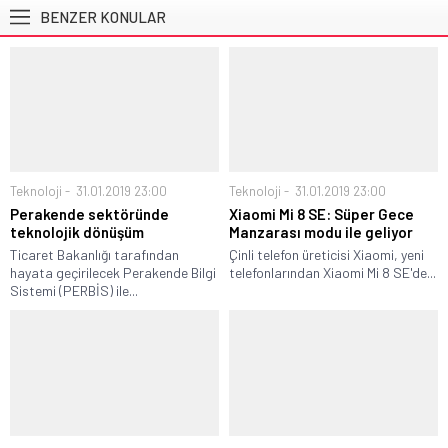
BENZER KONULAR
Teknoloji
31.01.2019 23:00
Teknoloji
31.01.2019 23:00
Perakende sektöründe
Xiaomi Mi 8 SE: Süper Gece
teknolojik dönüşüm
Manzarası modu ile geliyor
Ticaret Bakanlığı tarafından
Çinli telefon üreticisi Xiaomi, yeni
hayata geçirilecek Perakende Bilgi
telefonlarından Xiaomi Mi 8 SE'de...
Sistemi (PERBİS) ile...