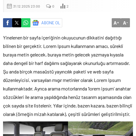
31.12.2025 23:00
0
2
A
A
ABONE OL
+
-
Yinelenen bir sayfa içeriğinin okuyucunun dikkatini dağıttığı
bilinen bir gerçektir. Lorem Ipsum kullanmanın amacı, sürekli
buraya metin gelecek, buraya metin gelecek yazmaya kıyasla
daha dengeli bir harf dağılımı sağlayarak okunurluğu artırmasıdır.
Şu anda birçok masaüstü yayıncılık paketi ve web sayfa
düzenleyicisi, varsayılan mıgır metinler olarak Lorem Ipsum
kullanmaktadır. Ayrıca arama motorlarında ‘lorem ipsum’ anahtar
sözcükleri ile arama yapıldığında henüz tasarım aşamasında olan
çok sayıda site listelenir. Yıllar içinde, bazen kazara, bazen bilinçli
olarak (örneğin mizah katılarak), çeşitli sürümleri geliştirilmiştir.