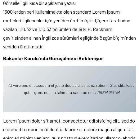
Görselle ilgili kısa bir açıklama yazısı
1500’lerden beri kullanılmakta olan standard Lorem Ipsum
metinleri ilgilenenler için yeniden üretilmiştir. Çiçero tarafından
yazılan 1.10.32 ve 1.10.33 bölümleri de 1914 H. Rackham
çevirisinden alınan İngilizce sürümleri eşliğinde özgün biçiminden
yeniden üretilmiştir.
Bakanlar Kurulu’nda Görüşülmesi Bekleniyor
At vero eos et accusam et justo duo dolores et ea rebum. Stet clita kasd
gubergren, no sea takimata sanctus est.
LOREM IPSUM
Lorem ipsum dolor sit amet, consectetur adipisicing elit, sed do
eiusmod tempor incididunt ut labore et dolore magna aliqua. Ut
enim ad minim veniam, quis nostrud exercitation ullamco laboris