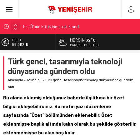
FETÖ’nün kritik ismi tutuklandı
Son dakika… İstanbul’da trafik felç
MERSIN
32°C
EURO
Yunanistan Başbakanı Çipras Türkiye’ye gelecek
55,0112
PARÇALI BULUTLU
Görenler bakakaldı! Otomobilinin üstüne bıraktığı yazı…
ALTIN
Türk genci, tasarımıyla teknoloji
İstanbul’da metro seferlerinde aksama yaşandı
6.519,97
dünyasında gündem oldu
BİST
13.798,82
Anasayfa
»
Teknoloji
»
Türk genci, tasarımıyla teknoloji dünyasında gündem
oldu
DOLAR
47,7025
Bu alana eklemiş olduğunuz haberle ilgili kısa bir özet
bilgisi ekleyebilirsiniz. Bu metin yazı düzenleme
sayfasında “Özet” bölümünden eklenebilir. Özet
eklenmişse başlık altında kalın olarak bu şekilde gösterilir,
eklenmemişse bu alan boş kalır.