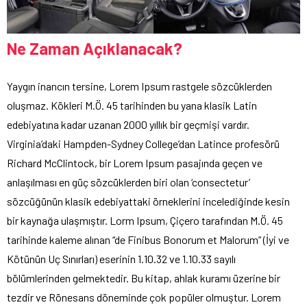
Ne Zaman Açıklanacak?
Yaygın inancın tersine, Lorem Ipsum rastgele sözcüklerden
oluşmaz. Kökleri M.Ö. 45 tarihinden bu yana klasik Latin
edebiyatına kadar uzanan 2000 yıllık bir geçmişi vardır.
Virginia’daki Hampden-Sydney College’dan Latince profesörü
Richard McClintock, bir Lorem Ipsum pasajında geçen ve
anlaşılması en güç sözcüklerden biri olan ‘consectetur’
sözcüğünün klasik edebiyattaki örneklerini incelediğinde kesin
bir kaynağa ulaşmıştır. Lorm Ipsum, Çiçero tarafından M.Ö. 45
tarihinde kaleme alınan “de Finibus Bonorum et Malorum” (İyi ve
Kötünün Uç Sınırları) eserinin 1.10.32 ve 1.10.33 sayılı
bölümlerinden gelmektedir. Bu kitap, ahlak kuramı üzerine bir
tezdir ve Rönesans döneminde çok popüler olmuştur. Lorem