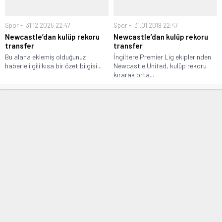
Spor
31.12.2025 22:47
Spor
31.01.2019 22:47
Newcastle’dan kulüp rekoru
Newcastle’dan kulüp rekoru
transfer
transfer
Bu alana eklemiş olduğunuz
İngiltere Premier Lig ekiplerinden
haberle ilgili kısa bir özet bilgisi...
Newcastle United, kulüp rekoru
kırarak orta...