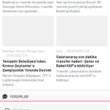
Beşiktaş'ın transfer listesinde olan
Yeni tip koronavirüs (Kovid-19)
Georges-Kevin N'Koudou, transfer
testinin pozitif çıktığı açıklanan
döneminin son gününde...
Beşiktaş Kulübü...
Belediye
,
Güncel
,
Manşet
,
Spor
Spor
09.06.2019 13:26
23.05.2022 11:41
Galatasaray son dakika
Yenişehir Belediyesi’nden,
transfer haberi: Şener ve
Kırmızı Şeytanlar’a
Babel KAP’a bildiriliyor
Şampiyonluk Yolunda Destek
Transfer çalışmalarını sürdüren
Mersin Yenişehir Belediyesi, TFF 3.
Galatasaray iki ismi KAP'a
Lig’de bugün Ankara’da final
bildiriyor
maçına...
YORUMLAR