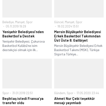
Belediye
,
Manşet
,
Spor
Güncel
,
Manşet
,
Spor
05.11.2019 19:29
18.02.2024 13:51
Yenişehir Belediyesi’nden
Mersin Büyükşehir Belediyesi
Basketbol’a Destek
Erkek Basketbol Takımından
Üst Üste 8. Galibiyet
Yenişehir Belediyesi, Çukurova
Basketbol Kulübü’ne isim
Mersin Büyükşehir Belediyesi Erkek
destekçisi olmak için ilk...
Basketbol Takımı (MSK), Türkiye
Sigorta Türkiye...
Spor
31.01.2019 22:51
Gündem
,
Spor
17.05.2020 23:44
Beşiktaş istedi Fransa’ya
Ahmet Nur Çebi teşekkür
transfer oldu
mesajı yayımladı