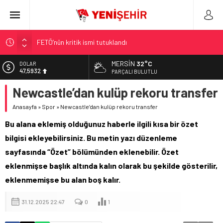
FETÖ’nün kritik ismi tutuklandı
Son dakika… İstanbul’da trafik felç
MERSIN
32°C
DOLAR
47,5932
Yunanistan Başbakanı Çipras Türkiye’ye gelecek
PARÇALI BULUTLU
Görenler bakakaldı! Otomobilinin üstüne bıraktığı yazı…
Newcastle’dan kulüp rekoru transfer
EURO
55,0919
İstanbul’da metro seferlerinde aksama yaşandı
Anasayfa
»
Spor
»
Newcastle’dan kulüp rekoru transfer
ALTIN
6.525,81
Bu alana eklemiş olduğunuz haberle ilgili kısa bir özet
bilgisi ekleyebilirsiniz. Bu metin yazı düzenleme
BİST
13.703,13
sayfasında “Özet” bölümünden eklenebilir. Özet
eklenmişse başlık altında kalın olarak bu şekilde gösterilir,
eklenmemişse bu alan boş kalır.
31.12.2025 22:47
0
1