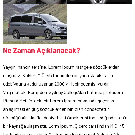
Ne Zaman Açıklanacak?
Yaygın inancın tersine, Lorem Ipsum rastgele sözcüklerden
oluşmaz. Kökleri M.Ö. 45 tarihinden bu yana klasik Latin
edebiyatına kadar uzanan 2000 yıllık bir geçmişi vardır.
Virginia’daki Hampden-Sydney College’dan Latince profesörü
Richard McClintock, bir Lorem Ipsum pasajında geçen ve
anlaşılması en güç sözcüklerden biri olan ‘consectetur’
sözcüğünün klasik edebiyattaki örneklerini incelediğinde kesin
bir kaynağa ulaşmıştır. Lorm Ipsum, Çiçero tarafından M.Ö. 45
tarihinde kaleme alınan “de Finibus Bonorum et Malorum” (İyi ve