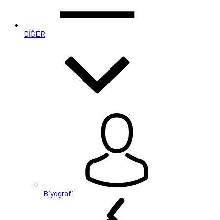
DİĞER
Biyografi