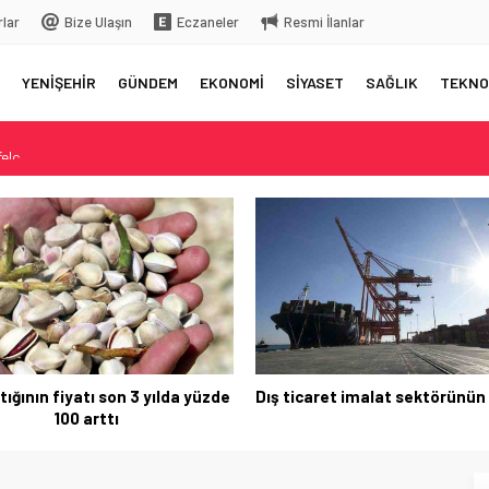
rlar
Bize Ulaşın
Eczaneler
Resmi İlanlar
YENİŞEHİR
GÜNDEM
EKONOMİ
SİYASET
SAĞLIK
TEKNO
elç
rkiye’ye gelecek
 üstüne bıraktığı yazı…
 aksama yaşandı
ış ticaret imalat sektörünün sırtında
AB, 4’üncü çeyrekte yü