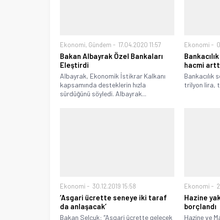
Ekonomi
,
Gündem
17.04.2020 11:57
Ekonomi
0
Bakan Albayrak Özel Bankaları
Bankacılık
Eleştirdi
hacmi artt
Albayrak, Ekonomik İstikrar Kalkanı
Bankacılık 
kapsamında desteklerin hızla
trilyon lira
sürdüğünü söyledi. Albayrak...
Ekonomi
30.12.2019 15:58
Ekonomi
2
‘Asgari ücrette seneye iki taraf
Hazine yakl
da anlaşacak’
borçlandı
Bakan Selçuk: “Asgari ücrette gelecek
Hazine ve Ma