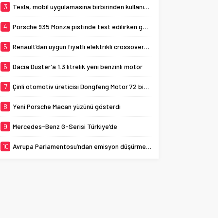
3
Tesla, mobil uygulamasına birbirinden kullanışlı 3 yeni özellik ekledi
4
Porsche 935 Monza pistinde test edilirken görüldü
5
Renault’dan uygun fiyatlı elektrikli crossover: Renault K-ZE
6
Dacia Duster’a 1.3 litrelik yeni benzinli motor
7
Çinli otomotiv üreticisi Dongfeng Motor 72 bin aracı geri çağırıyor
8
Yeni Porsche Macan yüzünü gösterdi
9
Mercedes-Benz G-Serisi Türkiye’de
10
Avrupa Parlamentosu’ndan emisyon düşürme adımı