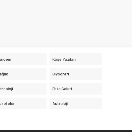
ündem
Köşe Yazıları
ağlık
Biyografi
eknoloji
Foto Galeri
azeteler
Astroloji