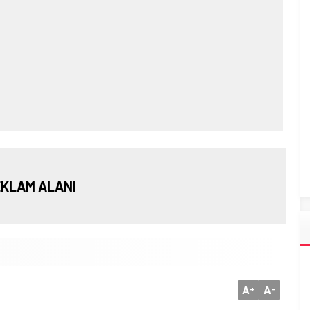
KLAM ALANI
A
A
+
-