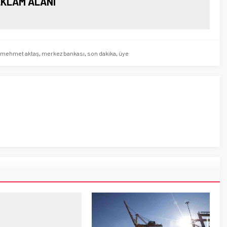
KLAM ALANI
mehmet aktaş
,
merkez bankası
,
son dakika
,
üye