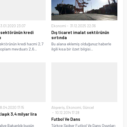
3.01.2020 23:07
Ekonomi
31.12.2025 22:36
 sektörünün kredi
Dış ticaret imalat sektörünün
ı
sırtında
sektörünün kredi hacmi 2,7
Bu alana eklemiş olduğunuz haberle
, toplam mevduatı 2,6...
ilgili kısa bir özet bilgisi...
8.04.2020 17:15
Alışveriş
,
Ekonomi
,
Güncel
10.12.2014 17:28
aşık 3,4 milyar lira
Futbol Ve Dans
liye Bakanlığı bugün
Türkçe Spiker Futbol Ve Dans Oyunları