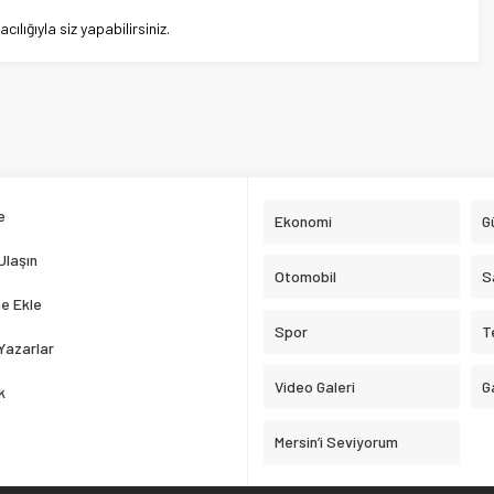
lığıyla siz yapabilirsiniz.
e
Ekonomi
G
Ulaşın
Otomobil
S
e Ekle
Spor
T
Yazarlar
Video Galeri
G
k
Mersin’i Seviyorum