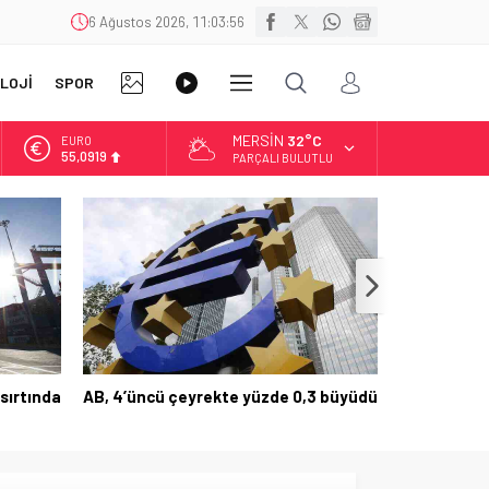
6 Ağustos 2026, 11:03:56
FOTO
VİDEO
LOJİ
SPOR
DİĞER
GALERİ
GALERİ
MERSIN
32°C
EURO
55,0919
PARÇALI BULUTLU
ALTIN
6.525,81
BİST
13.703,13
DOLAR
47,5932
zde 0,3 büyüdü
Avro Bölgesi’nde işsizlik aralıkta sabit
kaldı