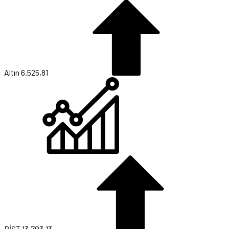
Altın
6.525,81
BİST
13.703,13