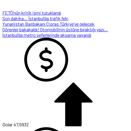
FETÖ’nün kritik ismi tutuklandı
Son dakika… İstanbul’da trafik felç
Yunanistan Başbakanı Çipras Türkiye’ye gelecek
Görenler bakakaldı! Otomobilinin üstüne bıraktığı yazı…
İstanbul’da metro seferlerinde aksama yaşandı
Dolar
47,5932