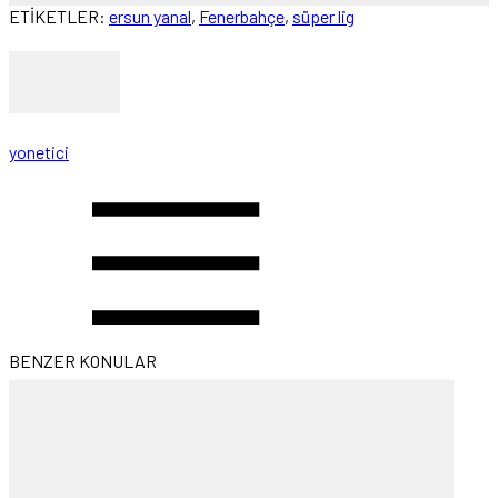
ETİKETLER:
ersun yanal
,
Fenerbahçe
,
süper lig
yonetici
BENZER KONULAR