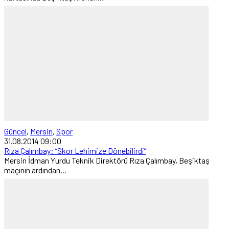
Güncel
,
Mersin
,
Spor
31.08.2014 09:00
Rıza Çalımbay: “Skor Lehimize Dönebilirdi”
Mersin İdman Yurdu Teknik Direktörü Rıza Çalımbay, Beşiktaş
maçının ardından...