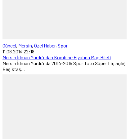
Güncel
,
Mersin
,
Özel Haber
,
Spor
11.08.2014 22:18
Mersin İdman Yurdu’ndan Kombine Fiyatına Maç Bileti
Mersin İdman Yurdu’nda 2014-2015 Spor Toto Süper Lig açılışı
Beşiktaş...