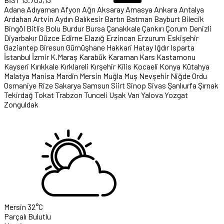
Adana
Adıyaman
Afyon
Ağrı
Aksaray
Amasya
Ankara
Antalya
Ardahan
Artvin
Aydın
Balıkesir
Bartın
Batman
Bayburt
Bilecik
Bingöl
Bitlis
Bolu
Burdur
Bursa
Çanakkale
Çankırı
Çorum
Denizli
Diyarbakır
Düzce
Edirne
Elazığ
Erzincan
Erzurum
Eskişehir
Gaziantep
Giresun
Gümüşhane
Hakkari
Hatay
Iğdır
Isparta
İstanbul
İzmir
K.Maraş
Karabük
Karaman
Kars
Kastamonu
Kayseri
Kırıkkale
Kırklareli
Kırşehir
Kilis
Kocaeli
Konya
Kütahya
Malatya
Manisa
Mardin
Mersin
Muğla
Muş
Nevşehir
Niğde
Ordu
Osmaniye
Rize
Sakarya
Samsun
Siirt
Sinop
Sivas
Şanlıurfa
Şırnak
Tekirdağ
Tokat
Trabzon
Tunceli
Uşak
Van
Yalova
Yozgat
Zonguldak
Mersin
32°C
Parçalı Bulutlu