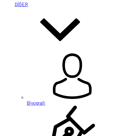
DİĞER
Biyografi