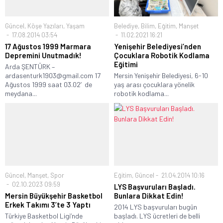
Güncel
,
Köşe Yazıları
,
Yaşam
Belediye
,
Bilim
,
Eğitim
,
Manşet
17.08.2014 03:54
11.02.2021 16:21
17 Ağustos 1999 Marmara
Yenişehir Belediyesi’nden
Depremini Unutmadık!
Çocuklara Robotik Kodlama
Eğitimi
Arda ŞENTÜRK –
ardasenturk1903@gmail.com 17
Mersin Yenişehir Belediyesi, 6-10
Ağustos 1999 saat 03.02′de
yaş arası çocuklara yönelik
meydana...
robotik kodlama...
Güncel
,
Manşet
,
Spor
Eğitim
,
Güncel
21.04.2014 10:16
02.10.2023 09:59
LYS Başvuruları Başladı.
Mersin Büyükşehir Basketbol
Bunlara Dikkat Edin!
Erkek Takımı 3’te 3 Yaptı
2014 LYS başvuruları bugün
Türkiye Basketbol Ligi’nde
başladı. LYS ücretleri de belli