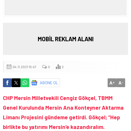
MOBİL REKLAM ALANI
04.11.2021 15:47
0
2
A
A
ABONE OL
+
-
CHP Mersin Milletvekili Cengiz Gökçel, TBMM
Genel Kurulunda Mersin Ana Konteyner Aktarma
Limanı Projesini gündeme getirdi. Gökçel; “Hep
birlikte bu yatırımı Mersin’e kazandıralım.