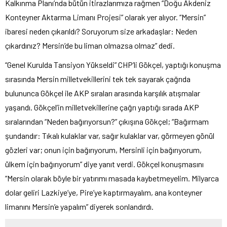
Kalkınma Planı’nda bütün itirazlarımıza rağmen “Doğu Akdeniz
Konteyner Aktarma Limanı Projesi” olarak yer alıyor. “Mersin”
ibaresi neden çıkarıldı? Soruyorum size arkadaşlar: Neden
çıkardınız? Mersin’de bu liman olmazsa olmaz” dedi.
“Genel Kurulda Tansiyon Yükseldi” CHP’li Gökçel, yaptığı konuşma
sırasında Mersin milletvekillerini tek tek sayarak çağrıda
bulununca Gökçel ile AKP sıraları arasında karşılık atışmalar
yaşandı. Gökçel’in milletvekillerine çağrı yaptığı sırada AKP
sıralarından “Neden bağırıyorsun?” çıkışına Gökçel; “Bağırmam
şundandır: Tıkalı kulaklar var, sağır kulaklar var, görmeyen gönül
gözleri var; onun için bağırıyorum, Mersinli için bağırıyorum,
ülkem için bağırıyorum” diye yanıt verdi. Gökçel konuşmasını
“Mersin olarak böyle bir yatırımı masada kaybetmeyelim. Milyarca
dolar geliri Lazkiye’ye, Pire’ye kaptırmayalım, ana konteyner
limanını Mersin’e yapalım” diyerek sonlandırdı.