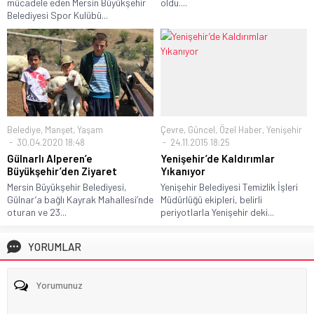
mücadele eden Mersin Büyükşehir
oldu....
Belediyesi Spor Kulübü...
Belediye
,
Manşet
,
Yaşam
Çevre
,
Güncel
,
Özel Haber
,
Yenişehir
30.04.2020 18:48
24.11.2015 18:25
Gülnarlı Alperen’e
Yenişehir’de Kaldırımlar
Büyükşehir’den Ziyaret
Yıkanıyor
Mersin Büyükşehir Belediyesi,
Yenişehir Belediyesi Temizlik İşleri
Gülnar’a bağlı Kayrak Mahallesi’nde
Müdürlüğü ekipleri, belirli
oturan ve 23...
periyotlarla Yenişehir deki...
YORUMLAR