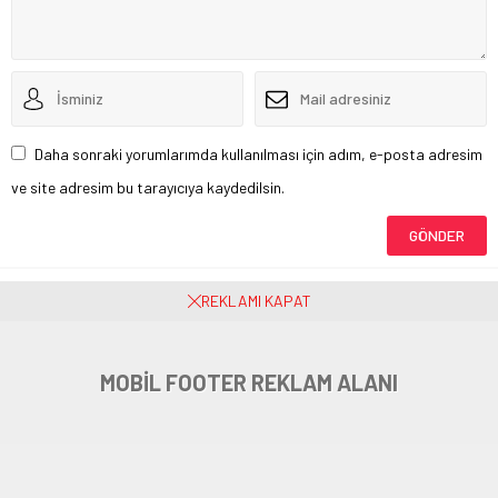
Daha sonraki yorumlarımda kullanılması için adım, e-posta adresim
ve site adresim bu tarayıcıya kaydedilsin.
Henüz yorum yapılmamış. İlk yorumu yukarıdaki form aracılığıyla siz
REKLAMI KAPAT
yapabilirsiniz.
MOBİL FOOTER REKLAM ALANI
Yenişehir Belediyesi Dayanışma
Köprüsü Kuruyor