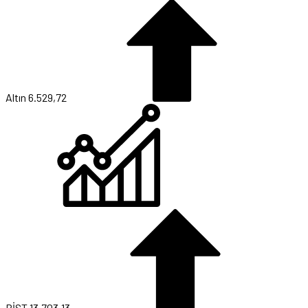
Altın
6.529,72
BİST
13.703,13