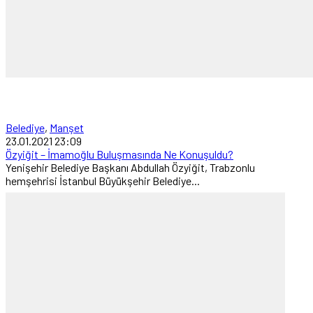
Belediye
,
Manşet
23.01.2021 23:09
Özyiğit – İmamoğlu Buluşmasında Ne Konuşuldu?
Yenişehir Belediye Başkanı Abdullah Özyiğit, Trabzonlu
hemşehrisi İstanbul Büyükşehir Belediye...