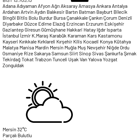
Adana
Adıyaman
Afyon
Ağrı
Aksaray
Amasya
Ankara
Antalya
Ardahan
Artvin
Aydın
Balıkesir
Bartın
Batman
Bayburt
Bilecik
Bingöl
Bitlis
Bolu
Burdur
Bursa
Çanakkale
Çankırı
Çorum
Denizli
Diyarbakır
Düzce
Edirne
Elazığ
Erzincan
Erzurum
Eskişehir
Gaziantep
Giresun
Gümüşhane
Hakkari
Hatay
Iğdır
Isparta
İstanbul
İzmir
K.Maraş
Karabük
Karaman
Kars
Kastamonu
Kayseri
Kırıkkale
Kırklareli
Kırşehir
Kilis
Kocaeli
Konya
Kütahya
Malatya
Manisa
Mardin
Mersin
Muğla
Muş
Nevşehir
Niğde
Ordu
Osmaniye
Rize
Sakarya
Samsun
Siirt
Sinop
Sivas
Şanlıurfa
Şırnak
Tekirdağ
Tokat
Trabzon
Tunceli
Uşak
Van
Yalova
Yozgat
Zonguldak
Mersin
32°C
Parçalı Bulutlu