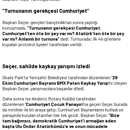
“Turnuvanın gerekçesi Cumhuriyet”
Başkan Seçer, gençleri barıştırdıktan sonra yaptığı
konuşmada,
“Turnuvanın gerekçesi Cumhuriyet.
Cumhuriyet’ten öte bir şey var mı? Atatürk’ten öte bir şey
var mı? Anlamlı bir turnuva”
dedi. Turnuvada; ilk 4’e girenlere
kupaları protokol üyeleri tarafından verildi.
Seçer, sahilde kaykay yarışını izledi
Skate Park’ta Yenişehir Belediyesi tarafından düzenlenen
‘29
Ekim Cumhuriyet Bayramı BMX Paten Kaykay Yarışı’
nı izleyen
Başkan Seçer, yarışmacılara başarılar diledi.
Daha sonra ise Akdeniz Rotary Kulübü tarafından
düzenlenen
‘Cumhuriyet Çocuk Panayırı’
na geçen Seçer, burada
da minikler ile bir araya gelip, Cumhuriyet Bayramlarını kutladı ve
panayırda kurulan stantları tek tek gezdi. Başkan Seçer,
“Bize
tam bağımsız, demokratik Cumhuriyet’i armağan eden
başta Ulu Önder Atatürkümüz’e ve onun mücadele