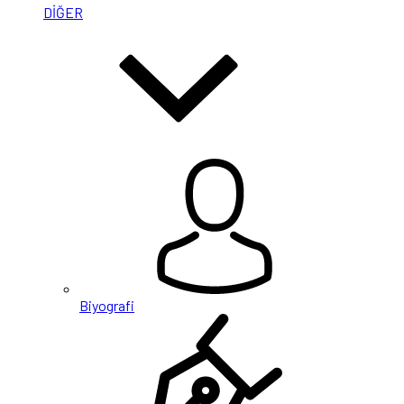
DİĞER
Biyografi